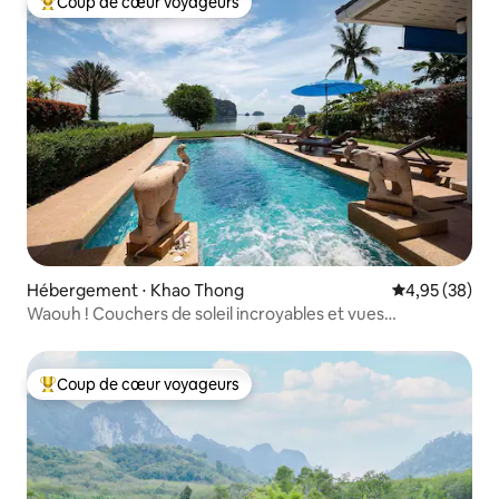
Coup de cœur voyageurs
Coups de cœur voyageurs les plus appréciés
Hébergement ⋅ Khao Thong
Évaluation mo
4,95 (38)
Waouh ! Couchers de soleil incroyables et vues
imprenables sur la mer !
Coup de cœur voyageurs
Coups de cœur voyageurs les plus appréciés