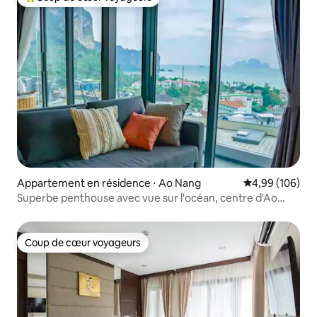
Coups de cœur voyageurs les plus appréciés
Appartement en résidence ⋅ Ao Nang
Évaluation moy
4,99 (106)
Superbe penthouse avec vue sur l'océan, centre d'Ao
Nang
Coup de cœur voyageurs
Coup de cœur voyageurs