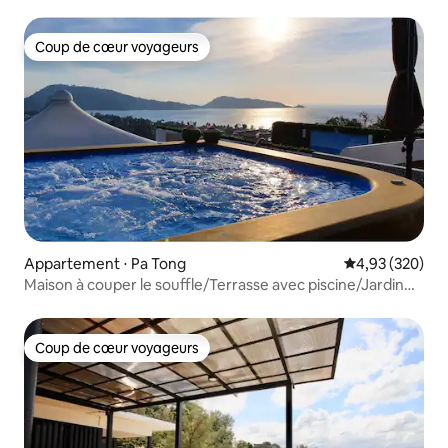
Coup de cœur voyageurs
Coup de cœur voyageurs
Appartement ⋅ Pa Tong
Évaluation moy
4,93 (320)
Maison à couper le souffle/Terrasse avec piscine/Jardin
enchanteur
Coup de cœur voyageurs
Coup de cœur voyageurs