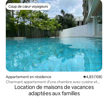
Coup de cœur voyageurs
Coup de cœur voyageurs
Appartement en résidence
Évaluation moy
4,83 (108)
Charmant appartement d'une chambre avec cuisine et
Location de maisons de vacances
piscine.
adaptées aux familles