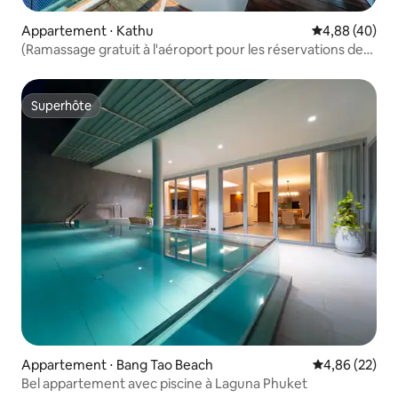
Appartement ⋅ Kathu
Évaluation mo
4,88 (40)
(Ramassage gratuit à l'aéroport pour les réservations de
cinq nuits) Appartement spacieux de 160 m² avec 3
chambres et vue sur la mer à Patong
Superhôte
Superhôte
Appartement ⋅ Bang Tao Beach
Évaluation mo
4,86 (22)
Bel appartement avec piscine à Laguna Phuket