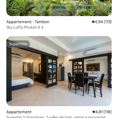
Appartement ⋅ Tambon
Évaluation moy
4,94 (113)
Sky Lofts Phuket # 4
Superhôte
Superhôte
Appartement
Évaluation moy
4,81 (118)
Superbe 2 chambres, 2 salles de bain, plage à proximité.