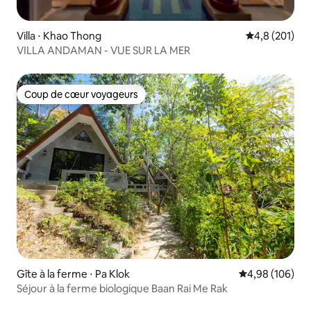
Villa ⋅ Khao Thong
Évaluation mo
4,8 (201)
VILLA ANDAMAN - VUE SUR LA MER
Coup de cœur voyageurs
Coup de cœur voyageurs
Gîte à la ferme ⋅ Pa Klok
Évaluation moy
4,98 (106)
Séjour à la ferme biologique Baan Rai Me Rak