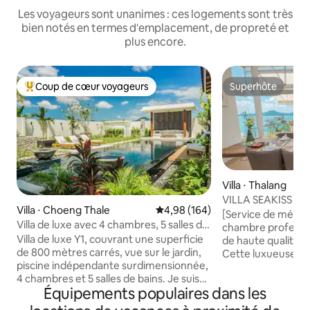
Les voyageurs sont unanimes : ces logements sont très
bien notés en termes d'emplacement, de propreté et
plus encore.
Coup de cœur voyageurs
Superhôte
Coups de cœur voyageurs les plus appréciés
Superhôte
Villa ⋅ Thalang
VILLA SEAKISS CA
Villa ⋅ Choeng Thale
Évaluation moyenne sur la base 
4,98 (164)
avec vue sur la me
[Service de ména
Villa de luxe avec 4 chambres, 5 salles de
offert, femme de
chambre professio
bains et une grande piscine sur une
majordome
Villa de luxe Y1, couvrant une superficie
de haute qualité o
surface de 800 mètres carrés à Phuket
de 800 mètres carrés, vue sur le jardin,
Cette luxueuse vi
Y1
piscine indépendante surdimensionnée,
vue sur la mer est
4 chambres et 5 salles de bains. Je suis
l'un des endroits l
Équipements populaires dans les
sûr que vous tomberez amoureux dès
Phuket, surplomb
que vous la verrez. En entrant dans la
sereine, dans une 