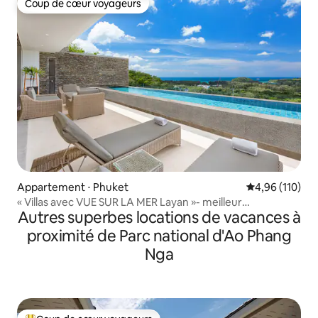
Coup de cœur voyageurs
Coup de cœur voyageurs
Appartement ⋅ Phuket
Évaluation moy
4,96 (110)
« Villas avec VUE SUR LA MER Layan »- meilleur
Autres superbes locations de vacances à
appartement de 3 lits, piscine de 11 m
proximité de Parc national d'Ao Phang
Nga