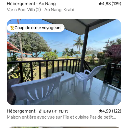
Hébergement ⋅ Ao Nang
Évaluation moy
4,88 (139)
Varin Pool Villa (2) - Ao Nang, Krabi
Coup de cœur voyageurs
Coups de cœur voyageurs les plus appréciés
Hébergement ⋅ อำเภอ เกาะยาว
Évaluation moy
4,99 (122)
Maison entière avec vue sur l'île et cuisine Pas de petit
déjeuner