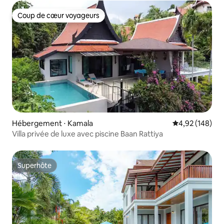
Coup de cœur voyageurs
Coup de cœur voyageurs
Hébergement ⋅ Kamala
Évaluation moy
4,92 (148)
Villa privée de luxe avec piscine Baan Rattiya
Superhôte
Superhôte