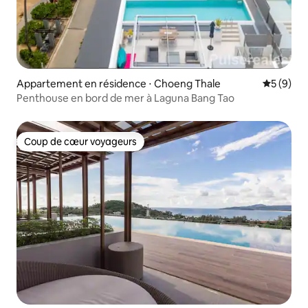
Appartement en résidence ⋅ Choeng Thale
Évaluatio
5 (9)
Penthouse en bord de mer à Laguna Bang Tao
Coup de cœur voyageurs
Coup de cœur voyageurs