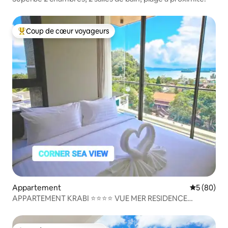
Coup de cœur voyageurs
Coups de cœur voyageurs les plus appréciés
Appartement
Évaluation
5 (80)
APPARTEMENT KRABI ⭐⭐⭐⭐ VUE MER RESIDENCE
HÔTELIERE