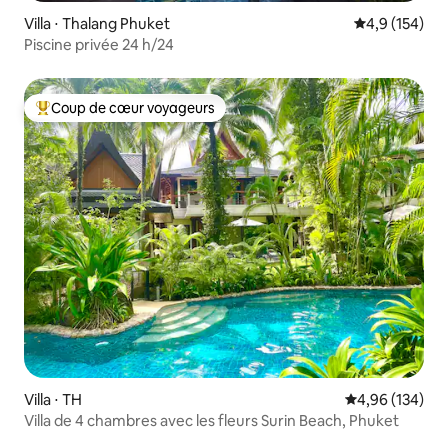
Villa ⋅ Thalang Phuket
Évaluation mo
4,9 (154)
Piscine privée 24 h/24
Coup de cœur voyageurs
Coups de cœur voyageurs les plus appréciés
Villa ⋅ TH
Évaluation moy
4,96 (134)
Villa de 4 chambres avec les fleurs Surin Beach, Phuket