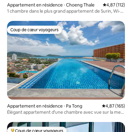
Appartement en résidence ⋅ Choeng Thale
Évaluation moy
4,87 (112)
1 chambre dans le plus grand appartement de Surin, Wi-Fi
rapide
Coup de cœur voyageurs
Coup de cœur voyageurs
Appartement en résidence ⋅ Pa Tong
Évaluation moy
4,87 (165)
Élégant appartement d'une chambre avec vue sur la mer
@ Patong
Coup de cœur voyageurs