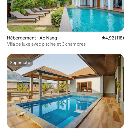
Hébergement ⋅ Ao Nang
Évaluation moy
4,92 (118)
Villa de luxe avec piscine et 3 chambres
Superhôte
Superhôte