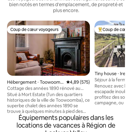
bien notés en termes d'emplacement, de propreté et
plus encore.
Coup de cœur voyageurs
Coup de cœur 
Coup de cœur voyageurs
Coups de cœur vo
Tiny house ⋅ Ireda
Séjour à la ferme d
Hébergement ⋅ Toowoomb
Évaluation moyenne sur la base 
4,89 (575)
Renouez avec la na
a City
Cottage des années 1890 rénové au
escapade inoublia
cœur de la ville
Situé à Mort Estate (l'un des quartiers
profitez des sons p
historiques de la ville de Toowoomba), ce
campagne, ou parl
superbe chalet des années 1890 se
ferme et promene
trouve à quelques minutes à pied des
propriété pour ob
Équipements populaires dans les
cafés et à environ 5 minutes en voiture
des wallabies et p
du centre commercial Grand Central et
locations de vacances à Région de
seulement 15 min
de la rue des restaurants. Notre
mais suffisamment