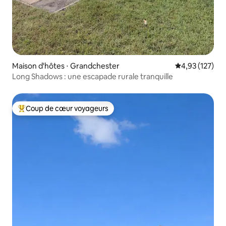
Maison d'hôtes ⋅ Grandchester
Évaluation moy
4,93 (127)
Long Shadows : une escapade rurale tranquille
Coup de cœur voyageurs
Coups de cœur voyageurs les plus appréciés