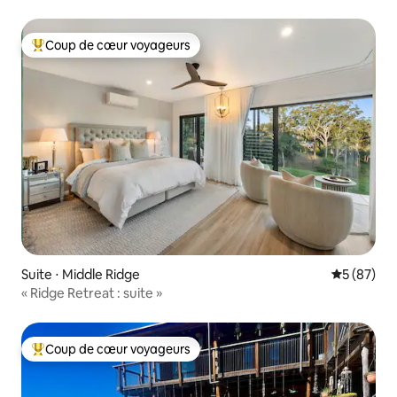
Coup de cœur voyageurs
Coups de cœur voyageurs les plus appréciés
Suite ⋅ Middle Ridge
Évaluation
5 (87)
« Ridge Retreat : suite »
Coup de cœur voyageurs
Coups de cœur voyageurs les plus appréciés