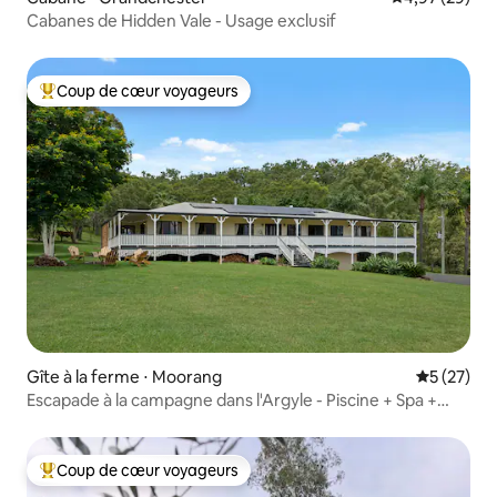
Cabanes de Hidden Vale - Usage exclusif
Coup de cœur voyageurs
Coups de cœur voyageurs les plus appréciés
Gîte à la ferme ⋅ Moorang
Évaluation
5 (27)
Escapade à la campagne dans l'Argyle - Piscine + Spa +
Cheminée + Gym
Coup de cœur voyageurs
Coups de cœur voyageurs les plus appréciés