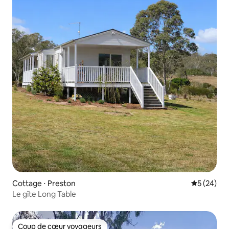
Cottage ⋅ Preston
Évaluation
5 (24)
Le gîte Long Table
Coup de cœur voyageurs