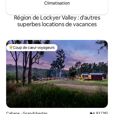
Climatisation
Région de Lockyer Valley : d'autres
superbes locations de vacances
Coup de cœur voyageurs
Coups de cœur voyageurs les plus appréciés
Cabane ⋅ Grandchester
Évaluation mo
4,97 (29)