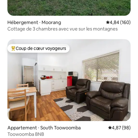
Hébergement ⋅ Moorang
Évaluation moy
4,84 (160)
Cottage de 3 chambres avec vue sur les montagnes
Coup de cœur voyageurs
Coups de cœur voyageurs les plus appréciés
Appartement ⋅ South Toowoomba
Évaluation mo
4,87 (98)
Toowoomba BNB