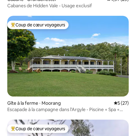
Cabanes de Hidden Vale - Usage exclusif
Coup de cœur voyageurs
Coups de cœur voyageurs les plus appréciés
Gîte à la ferme ⋅ Moorang
Évaluation
5 (27)
Escapade à la campagne dans l'Argyle - Piscine + Spa +
Cheminée + Gym
Coup de cœur voyageurs
Coups de cœur voyageurs les plus appréciés