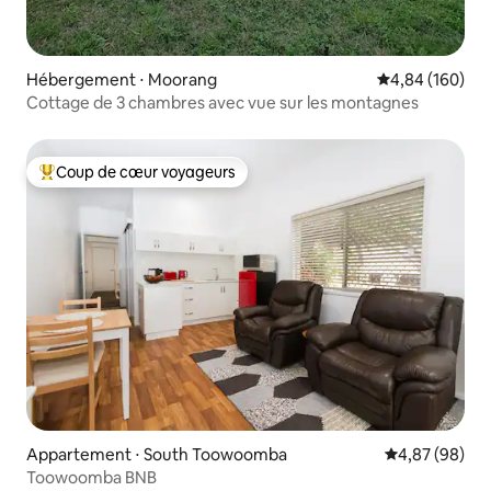
Hébergement ⋅ Moorang
Évaluation moy
4,84 (160)
Cottage de 3 chambres avec vue sur les montagnes
Coup de cœur voyageurs
Coups de cœur voyageurs les plus appréciés
Appartement ⋅ South Toowoomba
Évaluation mo
4,87 (98)
Toowoomba BNB