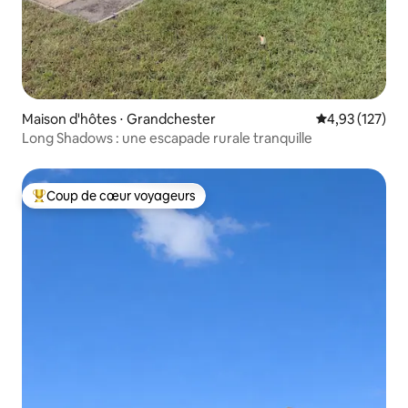
Maison d'hôtes ⋅ Grandchester
Évaluation moy
4,93 (127)
Long Shadows : une escapade rurale tranquille
Coup de cœur voyageurs
Coups de cœur voyageurs les plus appréciés