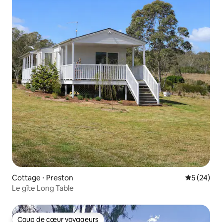
Cottage ⋅ Preston
Évaluation
5 (24)
Le gîte Long Table
Coup de cœur voyageurs