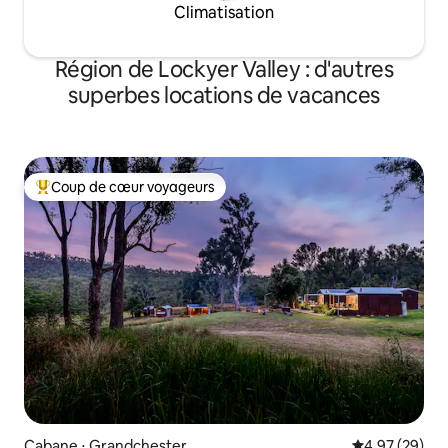
Climatisation
Région de Lockyer Valley : d'autres
superbes locations de vacances
Coup de cœur voyageurs
Coups de cœur voyageurs les plus appréciés
Cabane ⋅ Grandchester
Évaluation mo
4,97 (29)