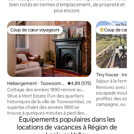
bien notés en termes d'emplacement, de propreté et
plus encore.
Coup de cœur voyageurs
Coup de cœur 
Coup de cœur voyageurs
Coups de cœur vo
Tiny house ⋅ Ireda
Séjour à la ferme d
Hébergement ⋅ Toowoomb
Évaluation moyenne sur la base 
4,89 (575)
Renouez avec la na
a City
Cottage des années 1890 rénové au
escapade inoublia
cœur de la ville
Situé à Mort Estate (l'un des quartiers
profitez des sons p
historiques de la ville de Toowoomba), ce
campagne, ou parl
superbe chalet des années 1890 se
ferme et promene
trouve à quelques minutes à pied des
propriété pour ob
Équipements populaires dans les
cafés et à environ 5 minutes en voiture
des wallabies et p
du centre commercial Grand Central et
locations de vacances à Région de
seulement 15 min
de la rue des restaurants. Notre
mais suffisamment