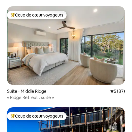
Coup de cœur voyageurs
Coups de cœur voyageurs les plus appréciés
Suite ⋅ Middle Ridge
Évaluation
5 (87)
« Ridge Retreat : suite »
Coup de cœur voyageurs
Coups de cœur voyageurs les plus appréciés