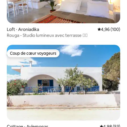
Loft ⋅ Aroniadika
Évaluation moy
4,96 (100)
Rouga - Studio lumineux avec terrasse 🏳️‍🌈
Coup de cœur voyageurs
Coup de cœur voyageurs
Cottage ⋅ Avlemonas
Évaluation mo
4,98 (53)