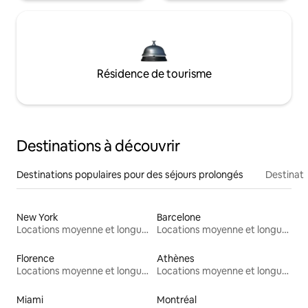
Résidence de tourisme
Destinations à découvrir
Destinations populaires pour des séjours prolongés
Destinati
New York
Barcelone
Locations moyenne et longue durée
Locations moyenne et longue durée
Florence
Athènes
Locations moyenne et longue durée
Locations moyenne et longue durée
Miami
Montréal