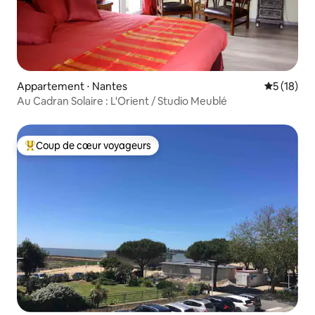
Appartement ⋅ Nantes
Évaluation
5 (18)
Au Cadran Solaire : L'Orient / Studio Meublé
Coup de cœur voyageurs
Coups de cœur voyageurs les plus appréciés