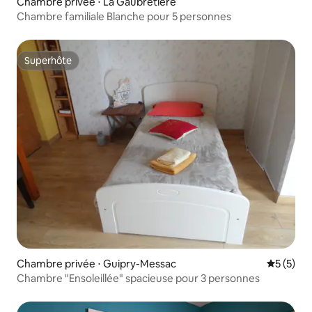
Chambre privée ⋅ La Gaubretière
Chambre familiale Blanche pour 5 personnes
Superhôte
Superhôte
Chambre privée ⋅ Guipry-Messac
Évaluatio
5 (5)
Chambre "Ensoleillée" spacieuse pour 3 personnes