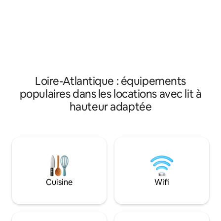
et repassés par nos soins. Nous vous
parking est garant
fournissons linge de toilette et torchons.
d'accueil est de 2 
2 lits électriques transformables en un
160x200. Salle de 
grand lit dans la chambre, canapé lit dans
indépendante, cui
le salon, Wi-Fi, TV HD, téléphone, cuisine
connexion internet
aménagée et équipée, lave-vaisselle,
80 cm LED-HD. Lits faits à l’arrivée. Linge
lave linge.
de toilette. Ménag
compris.
Loire-Atlantique : équipements
populaires dans les locations avec lit à
hauteur adaptée
Cuisine
Wifi