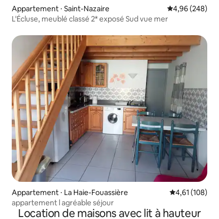
Appartement ⋅ Saint-Nazaire
Évaluation moy
4,96 (248)
L'Écluse, meublé classé 2* exposé Sud vue mer
Appartement ⋅ La Haie-Fouassière
Évaluation moy
4,61 (108)
appartement l agréable séjour
Location de maisons avec lit à hauteur