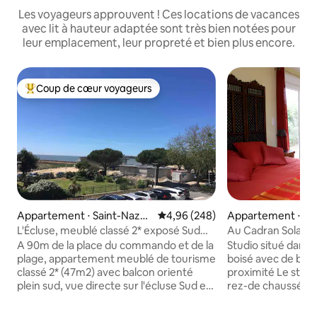
Les voyageurs approuvent ! Ces locations de vacances
avec lit à hauteur adaptée sont très bien notées pour
leur emplacement, leur propreté et bien plus encore.
Coup de cœur voyageurs
Coups de cœur voyageurs les plus appréciés
Appartement ⋅ Saint-Nazair
Évaluation moyenne sur la base 
4,96 (248)
Appartement ⋅ Na
e
L'Écluse, meublé classé 2* exposé Sud
Au Cadran Solaire : L'O
vue mer
Meublé
A 90m de la place du commando et de la
Studio situé dans 
plage, appartement meublé de tourisme
boisé avec de bel
classé 2* (47m2) avec balcon orienté
proximité Le studi
plein sud, vue directe sur l'écluse Sud et
rez-de chaussée,
le front de mer. Lits faits à votre arrivée,
du propriétaire, 
housses de couette, draps, alèses lavés
et une terrasse pr