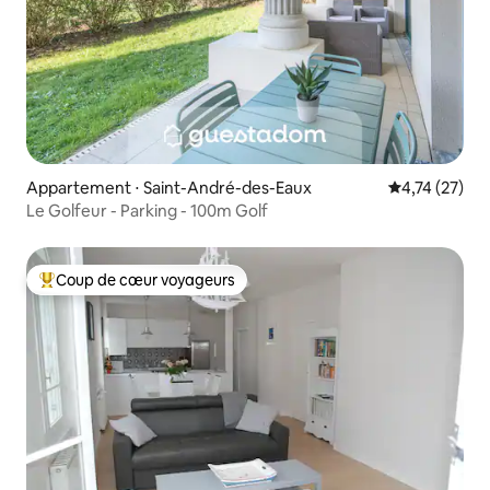
Appartement ⋅ Saint-André-des-Eaux
Évaluation mo
4,74 (27)
Le Golfeur - Parking - 100m Golf
Coup de cœur voyageurs
Coups de cœur voyageurs les plus appréciés