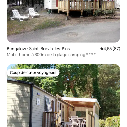
Bungalow ⋅ Saint-Brevin-les-Pins
Évaluation mo
4,55 (87)
Mobil-home à 300m de la plage camping * * * *
Coup de cœur voyageurs
Coup de cœur voyageurs