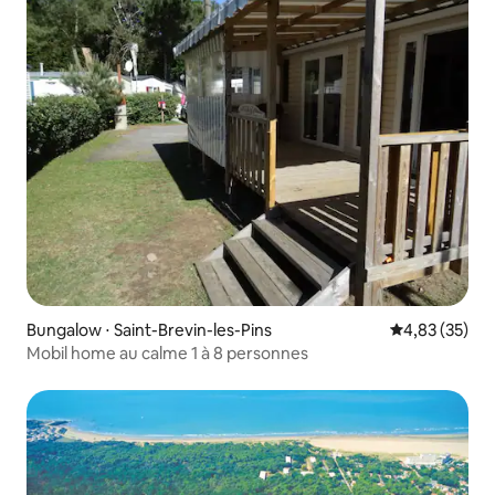
Bungalow ⋅ Saint-Brevin-les-Pins
Évaluation mo
4,83 (35)
Mobil home au calme 1 à 8 personnes