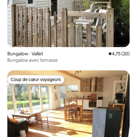
Bungalow ⋅ Vallet
Évaluation mo
4,75 (20)
Bungalow avec terrasse
Coup de cœur voyageurs
Coup de cœur voyageurs