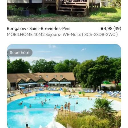
Bungalow ⋅ Saint-Brevin-les-Pins
Évaluation mo
4,98 (49)
MOBILHOME 40M2 Séjours- WE-Nuits ( 3Ch-2SDB-2WC )
Superhôte
Superhôte