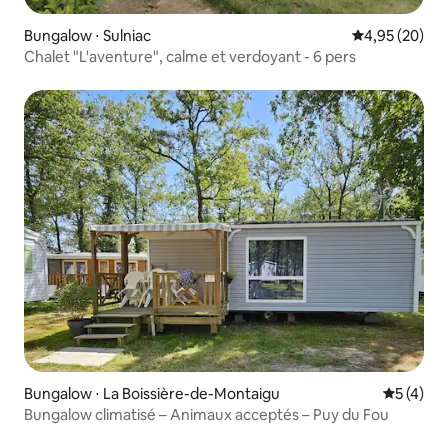
Bungalow ⋅ Sulniac
Évaluation mo
4,95 (20)
Chalet "L'aventure", calme et verdoyant - 6 pers
Bungalow ⋅ La Boissière-de-Montaigu
Évaluatio
5 (4)
Bungalow climatisé – Animaux acceptés – Puy du Fou