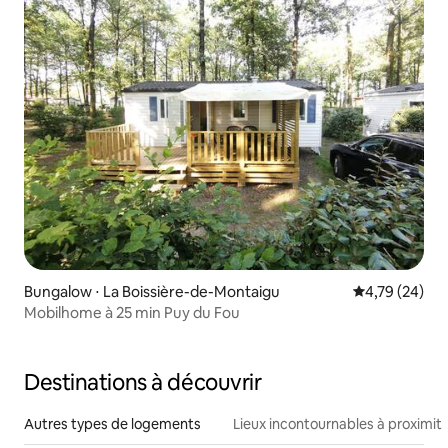
Bungalow ⋅ La Boissière-de-Montaigu
Évaluation mo
4,79 (24)
Mobilhome à 25 min Puy du Fou
Destinations à découvrir
Autres types de logements
Lieux incontournables à proximit