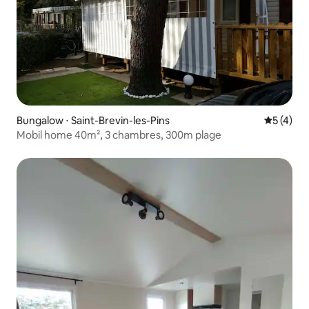
Bungalow ⋅ Saint-Brevin-les-Pins
Évaluatio
5 (4)
Mobil home 40m², 3 chambres, 300m plage