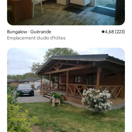
Bungalow ⋅ Guérande
Évaluation moy
4,68 (223)
Emplacement studio d'hôtes