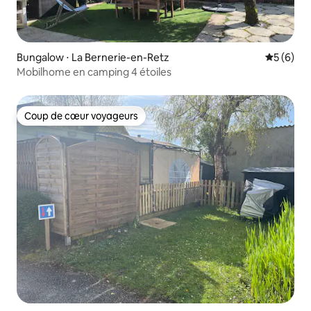
Bungalow ⋅ La Bernerie-en-Retz
Évaluatio
5 (6)
Mobilhome en camping 4 étoiles
Coup de cœur voyageurs
Coup de cœur voyageurs