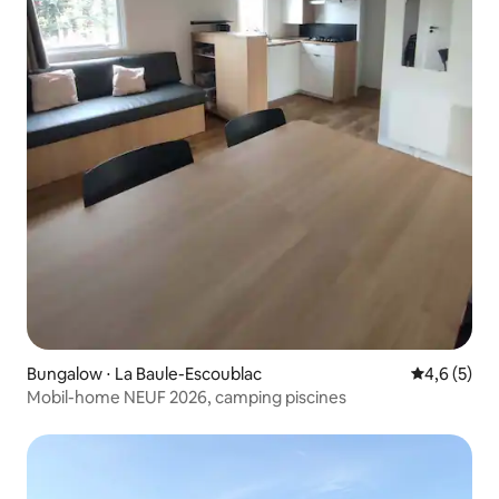
Bungalow ⋅ La Baule-Escoublac
Évaluation 
4,6 (5)
Mobil-home NEUF 2026, camping piscines