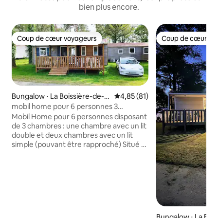
bien plus encore.
Coup de cœur voyageurs
Coup de cœur vo
Coup de cœur voyageurs
Coup de cœur vo
Bungalow ⋅ La Boissière-de-M
Évaluation moyenne sur la base
4,85 (81)
ontaigu
mobil home pour 6 personnes 3
chambres au calme
Mobil Home pour 6 personnes disposant
de 3 chambres : une chambre avec un lit
double et deux chambres avec un lit
simple (pouvant être rapproché) Situé à
30 minutes du parc du puy du fou, dans
un cadre boisé au milieu de la nature à La
Boissière-de-Montaigu dans le camping
Cœur de Vendée, ce logement vous
offrira un séjour détente pour toute la
famille. Vous pourrez profiter de la
piscine couverte et chauffée (de juin à
Bungalow ⋅ La Bois