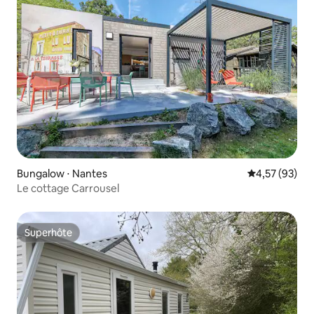
Bungalow ⋅ Nantes
Évaluation mo
4,57 (93)
Le cottage Carrousel
Superhôte
Superhôte