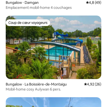
Bungalow ⋅ Damgan
Évaluation m
4,8 (49)
Emplacement mobil-home 4 couchages
Coup de cœur voyageurs
Coup de cœur voyageurs
Bungalow ⋅ La Boissière-de-Montaigu
Évaluation mo
4,92 (26)
Mobil-home cosy Aulywan 6 pers.