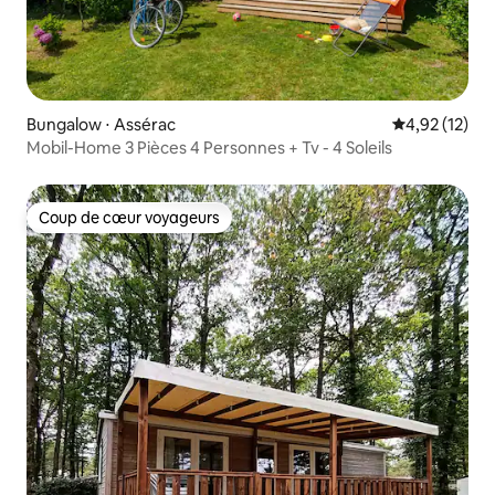
Bungalow ⋅ Assérac
Évaluation mo
4,92 (12)
Mobil-Home 3 Pièces 4 Personnes + Tv - 4 Soleils
Coup de cœur voyageurs
Coup de cœur voyageurs