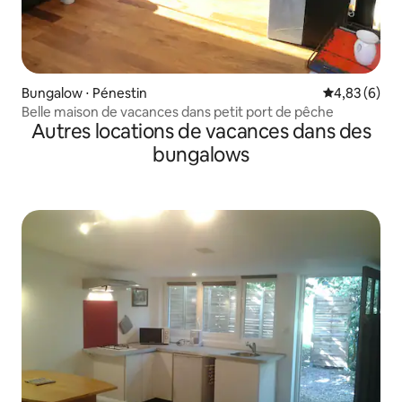
Bungalow ⋅ Pénestin
Évaluation m
4,83 (6)
Belle maison de vacances dans petit port de pêche
Autres locations de vacances dans des
bungalows