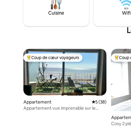
toilette. 
agréable est parfaitement équipé et
offre une vue imprenable sur l’océan.
Cuisine
Wifi
Local vélo et wifi.
L
Coup de cœur voyageurs
Coup 
Coups de cœur voyageurs les plus appréciés
Coups de
Appartement
Évaluation moyenne 
5 (38)
Appartement vue imprenable sur le
golfe de Baule
Apparte
Cosy 2 pi
calme