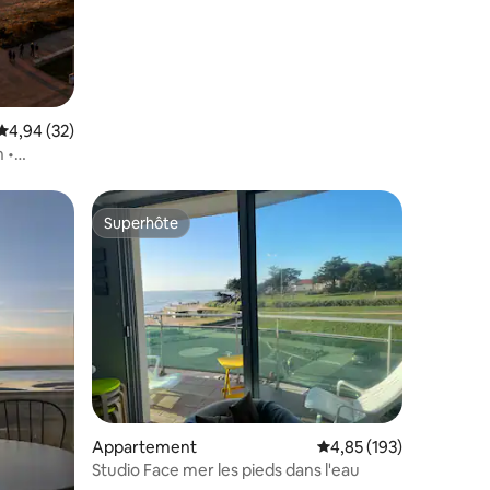
personnes
Évaluation moyenne sur la base de 32 commentaires : 4,94 sur 5
4,94 (32)
 •
Superhôte
lus appréciés
Superhôte
mmentaires : 5 sur 5
Appartement
Évaluation moyenne sur
4,85 (193)
Studio Face mer les pieds dans l'eau