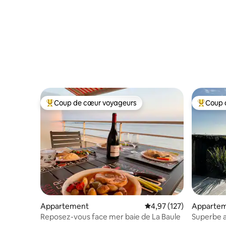
Coup de cœur voyageurs
Coup 
Coups de cœur voyageurs les plus appréciés
Coups de
Appartement
Évaluation moyenne sur
4,97 (127)
Apparte
Reposez-vous face mer baie de La Baule
Superbe a