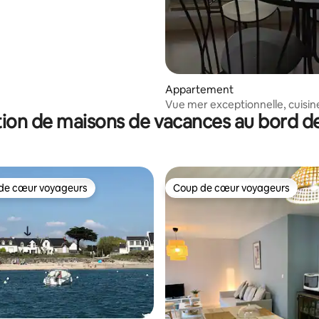
Appartement
Vue mer exceptionnelle, cuisin
ion de maisons de vacances au bord de
premium, garage
de cœur voyageurs
Coup de cœur voyageurs
 cœur voyageurs les plus appréciés
Coup de cœur voyageurs