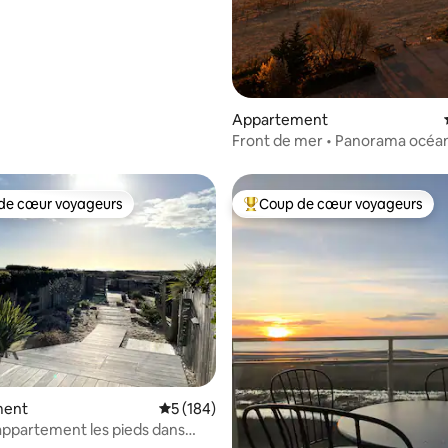
Appartement
Front de mer • Panorama océan
Dernier étage
de cœur voyageurs
Coup de cœur voyageurs
 cœur voyageurs les plus appréciés
Coups de cœur voyageurs les p
 la base de 127 commentaires : 4,97 sur 5
ment
Évaluation moyenne sur la base de 184 co
5 (184)
ppartement les pieds dans