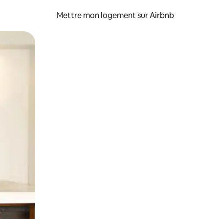
Mettre mon logement sur Airbnb
sant glisser.