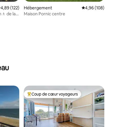
valuation moyenne sur la base de 122 commentaires : 4,89 sur 5
4,89 (122)
Hébergement
Évaluation moyenne sur
4,96 (108)
🚶‍ de la
Maison Pornic centre
mmentaires : 5 sur 5
eau
Coup de cœur voyageurs
Coups de cœur voyageurs les plus appréciés