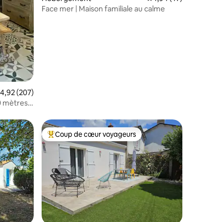
Face mer | Maison familiale au calme
taires : 4,98 sur 5
valuation moyenne sur la base de 207 commentaires : 4,92 sur 5
4,92 (207)
0 mètres
Coup de cœur voyageurs
Coups de cœur voyageurs les plus appréciés