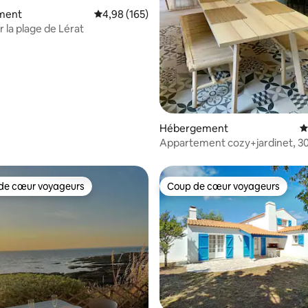
 sur la base de 22 commentaires : 5 sur 5
ment
Évaluation moyenne sur la base de 165 commen
4,98 (165)
 la plage de Lérat
Hébergement
É
Appartement cozy+jardinet, 3
plage Pornic
de cœur voyageurs
Coup de cœur voyageurs
 cœur voyageurs les plus appréciés
Coup de cœur voyageurs