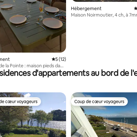
 la base de 125 commentaires : 4,99 sur 5
Hébergement
É
Maison Noirmoutier, 4 ch, à 7mn
plage ☀️⛱
ment
Évaluation moyenne sur la base de 12 co
5 (12)
de la Pointe : maison pieds dans
sidences d'appartements au bord de l'
de cœur voyageurs
Coup de cœur voyageurs
 cœur voyageurs les plus appréciés
Coup de cœur voyageurs