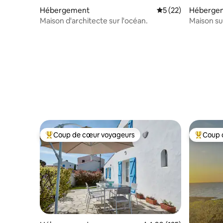
Hébergement
Évaluation moyenne
5 (22)
Héberge
Maison d'architecte sur l'océan.
Maison sur
Coup de cœur voyageurs
Coup 
Coups de cœur voyageurs les plus appréciés
Coups de