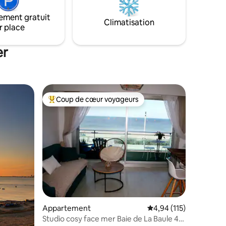
crique très peu fréquentée.
hambres
ement gratuit
eau, wc.
Climatisation
r place
er
Coup de cœur voyageurs
lus appréciés
Coups de cœur voyageurs les plus appréciés
taires : 4,86 sur 5
Appartement
Évaluation moyenne sur
4,94 (115)
Studio cosy face mer Baie de La Baule 4