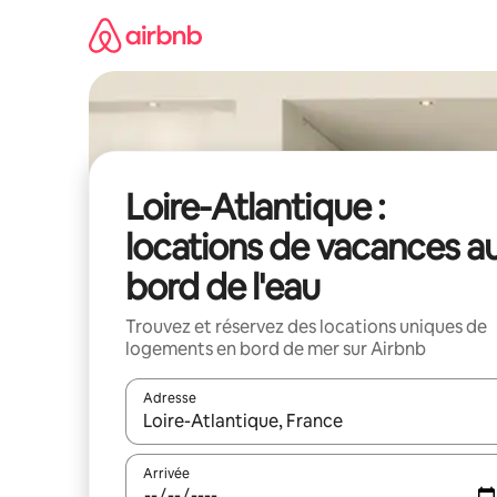
Aller
directement
au
contenu
Loire-Atlantique :
locations de vacances a
bord de l'eau
Trouvez et réservez des locations uniques de
logements en bord de mer sur Airbnb
Adresse
Lorsque les résultats s'affichent, utilisez les flèc
Arrivée