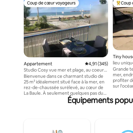
Coup de cœur voyageurs
Coup 
Coup de cœur voyageurs
Coups de
Tiny hous
lieu uniq
Appartement
Évaluation moyenne sur
4,91 (345)
Grande te
Studio Cosy vue mer et plage, au coeur
mer, endr
de La Baule
Bienvenue dans ce charmant studio de
profiter 
25 m² idéalement situé face à la mer, en
sur l'océa
rez-de-chaussée surélevé, au cœur de
pour se re
La Baule. À seulement quelques pas du
regarder 
Équipements populai
marché, de la plage, des restaurants,
de plaisan
commerces et commodités, tout peut
réveil ext
se faire à pied ou à vélo pour profiter
vagues! E
pleinement du séjour. Parfait pour un
plage en 
week-end romantique, des vacances ou
est autor
un déplacement professionnel ou
piétons. Li
événementiel, ce logement cosy et