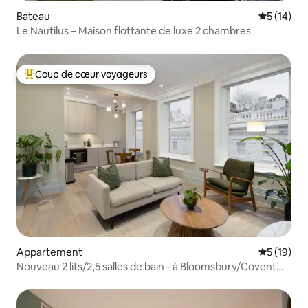
Bateau
Évaluation
5 (14)
Le Nautilus – Maison flottante de luxe 2 chambres
Coup de cœur voyageurs
Coups de cœur voyageurs les plus appréciés
Appartement
Évaluation
5 (19)
Nouveau 2 lits/2,5 salles de bain - à Bloomsbury/Covent
Gdn