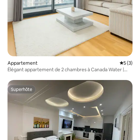
Appartement
Évaluatio
5 (3)
Élégant appartement de 2 chambres à Canada Water |
6 personnes | À 1 minute de la station
Superhôte
Superhôte