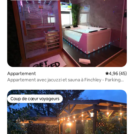
Appartement
Évaluation mo
4,96 (45)
Appartement avec jacuzzi et sauna à Finchley - Parking
gratuit
Coup de cœur voyageurs
Coup de cœur voyageurs