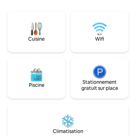
entièrement équipée, une salle de bain
équipée, d'une co
avec douche à l'italienne, des couchages
et de couchages c
confortables et modulables, ainsi qu'un
maximum de 10 pe
parking privé. Conçu comme un havre
quelques minutes
de paix haut de gamme au cœur de la
de Wembley, de l
ville (zone 2), cet établissement offre
boutiques, des res
une alternative rare et originale aux
d'excellentes liais
Cuisine
Wifi
hôtels de luxe, à proximité de
le centre de Londr
Notting Hill, de Paddington et des
l'espace, du conf
moyens de transport du centre de
haut de gamme po
Londres.
inoubliable.
Stationnement
Piscine
gratuit sur place
Climatisation