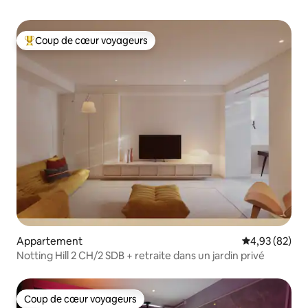
Coup de cœur voyageurs
Coups de cœur voyageurs les plus appréciés
Appartement
Évaluation mo
4,93 (82)
Notting Hill 2 CH/2 SDB + retraite dans un jardin privé
Coup de cœur voyageurs
Coup de cœur voyageurs