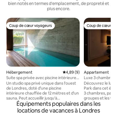
bien notés en termes d'emplacement, de propreté et
plus encore.
Coup de cœur voyageurs
Coup de cœur vo
Coup de cœur voyageurs
Coup de cœur vo
Hébergement
Évaluation moyenne sur la bas
4,89 (9)
Appartement
Suite spa privée avec piscine intérieure
Luxe 3 chambres W
rafraîchissante de 12 m
salle de sport, c
Un studio spa privé unique dans l'ouest
Découvrez le lux
de 10 personnes
de Londres, doté d'une piscine
Park dans cet élé
intérieure chauffée de 12 mètres et d'un
3 chambres, parfait
sauna. Peut accueillir jusqu'à
groupes et les voya
Équipements populaires dans les
6 personnes, idéal pour les couples, les
dispose d'un jacuzz
petits groupes, les familles ou les séjours
une salle de sport
locations de vacances à Londres
d'affaires. Comprend une cuisine
de cinéma, d'une 