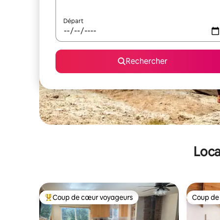
Départ
Rechercher
Loca
Coup de cœur voyageurs
Coup de
Coups de cœur voyageurs les plus appréciés
Coup de