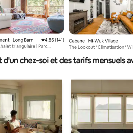
ent ⋅ Long Barn
Évaluation moyenne sur la base de 141 comme
4,86 (141)
Cabane ⋅ Mi-Wuk Village
alet triangulaire | Parc
The Lookout *Climatisation* Wi
 sur la base de 15 commentaires : 5 sur 5
ontagne et lac
t d'un chez-soi et des tarifs mensuels 