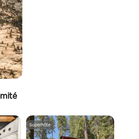
imité
Superhôte
lus appréciés
Superhôte