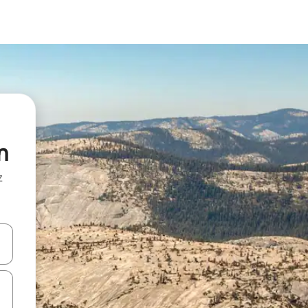
n
z
hes vers le haut et vers le bas pour les parcourir ou en appuyant et en fai