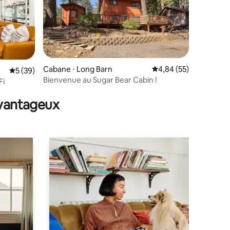
ntaires : 4,86 sur 5
Cabane ⋅ Long Barn
Évaluation moyenne su
4,84 (55)
Évaluation moyenne sur la base de 39 commentaires : 5 sur 5
5 (39)
Bienvenue au Sugar Bear Cabin !
Fi
avantageux