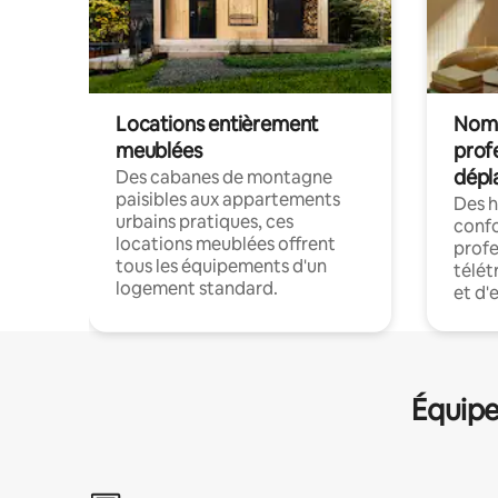
Locations entièrement
Noma
meublées
prof
dépl
Des cabanes de montagne
paisibles aux appartements
Des 
urbains pratiques, ces
confo
locations meublées offrent
profe
tous les équipements d'un
télét
logement standard.
et d'
Équipe