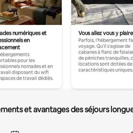
des numériques et
Vous allez vous y plaire
essionnels en
Parfois, l'hébergement fai
voyage. Qu'il s'agisse de
acement
cabanes à flanc de falais
hébergements
de péniches tranquilles, 
rtables pour les
locations sont dotées de
ssionnels nomades et en
caractéristiques uniques
ravail disposant du wifi
espaces de travail dédiés.
ments et avantages des séjours longu