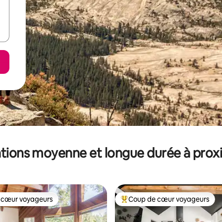
tions moyenne et longue durée à prox
 cœur voyageurs
Coup de cœur voyageurs
 cœur voyageurs
Coups de cœur voyageurs les p