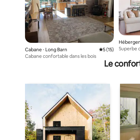
Hébergem
Superbe ch
Cabane ⋅ Long Barn
Évaluation moyenne
5 (15)
privé | M
Cabane confortable dans les bois
Le confor