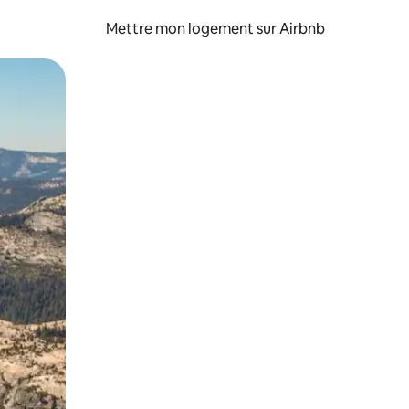
Mettre mon logement sur Airbnb
sant glisser.