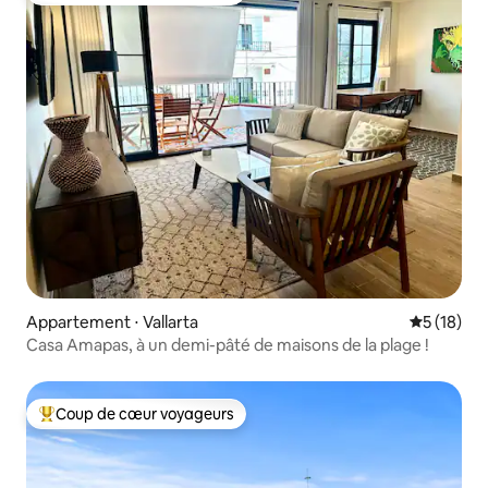
Appartement ⋅ Vallarta
Évaluation
5 (18)
Casa Amapas, à un demi-pâté de maisons de la plage !
Coup de cœur voyageurs
Coups de cœur voyageurs les plus appréciés