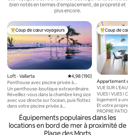
bien notés en termes d'emplacement, de propreté et
plus encore.
Coup de cœur voyageurs
Coup de cœur 
Coups de cœur voyageurs les plus appréciés
Coups de cœur vo
Loft ⋅ Vallarta
Évaluation moyenne sur la base 
4,98 (190)
Appartement en r
Penthouse avec piscine privée à
⋅ Vallarta
VUE SUR L'EAU ! Jac
débordement, vue sur l'océan et plage
Un penthouse-boutique extraordinaire.
débordement ! LU
VUES ! VUES ! C
Réveillez-vous dans la chambre king size
logement a une vu
avec vue directe sur l'océan, puis flottez
Et votre propre ja
dans votre piscine privée à
PROPRE PATIO ! Il est situé dans
débordement, tandis que le Pacifique
Équipements populaires dans les
AMAPAS 353, un c
s'étend jusqu'à l'horizon. Parfait pour
PISCINE À DÉBOR
une escapade romantique. Le salon
locations en bord de mer à proximité de
et salle de sport ! À 1 PÂTÉ DE MAISONS
dispose d'une télévision intelligente
Plage des Morts
de la CÉLÈBRE pla
rotative qui vous suit où que vous soyez