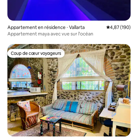
Appartement en résidence ⋅ Vallarta
Évaluation moy
4,87 (190)
Appartement maya avec vue sur l'océan
Coup de cœur voyageurs
Coup de cœur voyageurs