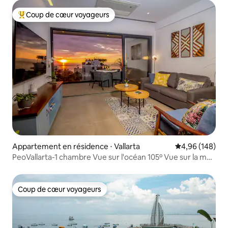
Coup de cœur voyageurs
Coups de cœur voyageurs les plus appréciés
Appartement en résidence ⋅ Vallarta
Évaluation moy
4,96 (148)
PeoVallarta-1 chambre Vue sur l'océan 105º Vue sur la mer
3.11
Coup de cœur voyageurs
Coup de cœur voyageurs