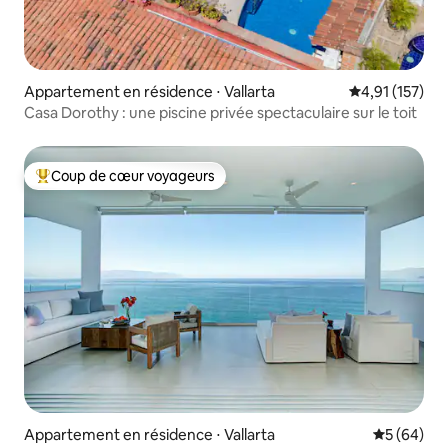
Appartement en résidence ⋅ Vallarta
Évaluation moy
4,91 (157)
Casa Dorothy : une piscine privée spectaculaire sur le toit
Coup de cœur voyageurs
Coups de cœur voyageurs les plus appréciés
Appartement en résidence ⋅ Vallarta
Évaluation
5 (64)