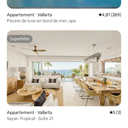
Appartement ⋅ Vallarta
Évaluation moy
4,81 (269)
Piscine de luxe en bord de mer, spa
Superhôte
Superhôte
Appartement ⋅ Vallarta
Évaluatio
5 (3)
Sayan Tropical - Suite 21