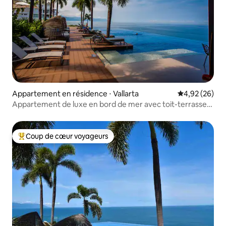
Appartement en résidence ⋅ Vallarta
Évaluation mo
4,92 (26)
Appartement de luxe en bord de mer avec toit-terrasse,
bar et piscines à débordement
Coup de cœur voyageurs
Coups de cœur voyageurs les plus appréciés