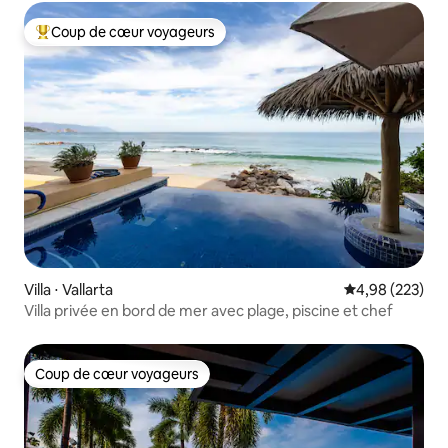
Coup de cœur voyageurs
Coups de cœur voyageurs les plus appréciés
Villa ⋅ Vallarta
Évaluation moy
4,98 (223)
Villa privée en bord de mer avec plage, piscine et chef
Coup de cœur voyageurs
Coup de cœur voyageurs