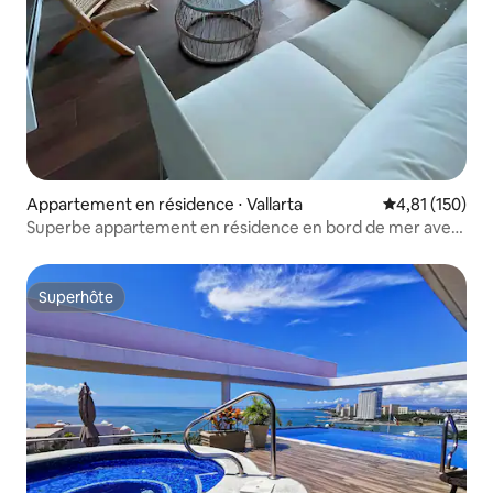
Appartement en résidence ⋅ Vallarta
Évaluation moy
4,81 (150)
Superbe appartement en résidence en bord de mer avec
vue sur l'océan
Superhôte
Superhôte