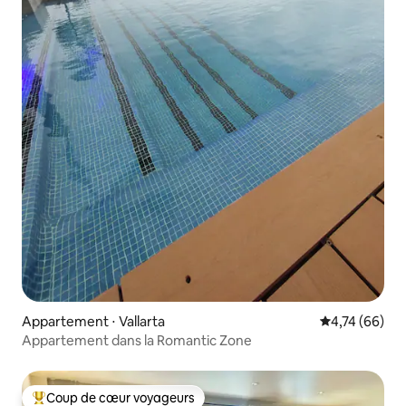
Appartement ⋅ Vallarta
Évaluation mo
4,74 (66)
Appartement dans la Romantic Zone
Coup de cœur voyageurs
Coups de cœur voyageurs les plus appréciés