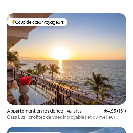
Coup de cœur voyageurs
Coups de cœur voyageurs les plus appréciés
Appartement en résidence ⋅ Vallarta
Évaluation moy
4,95 (151)
Casa Luz : profitez de vues incroyables et du meilleur
emplacement