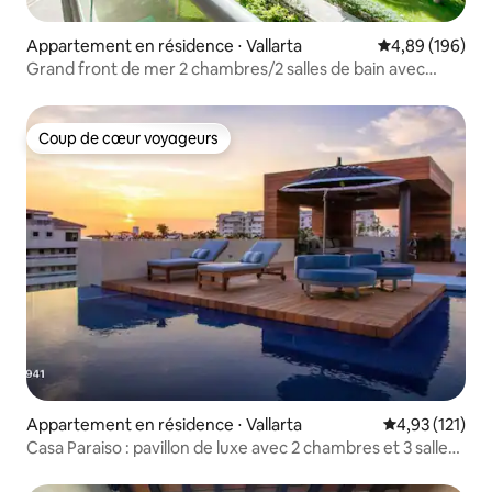
Appartement en résidence ⋅ Vallarta
Évaluation moy
4,89 (196)
Grand front de mer 2 chambres/2 salles de bain avec
balcon vue sur l'océan
Coup de cœur voyageurs
Coup de cœur voyageurs
Appartement en résidence ⋅ Vallarta
Évaluation moy
4,93 (121)
Casa Paraiso : pavillon de luxe avec 2 chambres et 3 salles
de bain