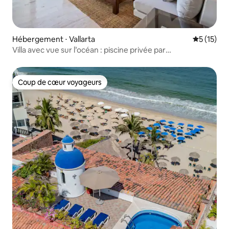
Hébergement ⋅ Vallarta
Évaluation
5 (15)
Villa avec vue sur l’océan : piscine privée par
Zona Romántica
Coup de cœur voyageurs
Coup de cœur voyageurs