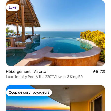
Luxe
Luxe
Hébergement ⋅ Vallarta
Évaluation
5 (72)
Luxe Infinity Pool Villa | 220° Views + 3 King BR
Coup de cœur voyageurs
Coup de cœur voyageurs