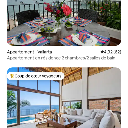
Appartement ⋅ Vallarta
Évaluation mo
4,92 (62)
Appartement en résidence 2 chambres/2 salles de bain
en bord de mer sur la plage
Coup de cœur voyageurs
Coups de cœur voyageurs les plus appréciés