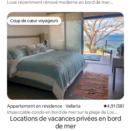
Luxe récemment rénové moderne en bord de mer
inférieur 2x2
Coup de cœur voyageurs
Coup de cœur voyageurs
Appartement en résidence ⋅ Vallarta
Évaluation mo
4,91 (58)
Impeccable condo en bord de mer sur la plage de Los
Locations de vacances privées en bord
Muertos
de mer