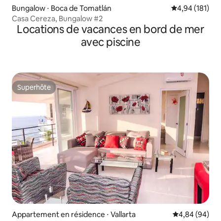
Bungalow ⋅ Boca de Tomatlán
Évaluation moy
4,94 (181)
Casa Cereza, Bungalow #2
Locations de vacances en bord de mer
avec piscine
Superhôte
Superhôte
Appartement en résidence ⋅ Vallarta
Évaluation mo
4,84 (94)