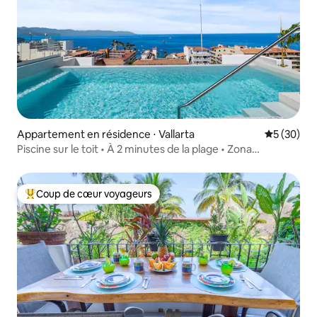
Appartement en résidence ⋅ Vallarta
Évaluation
5 (30)
Piscine sur le toit • À 2 minutes de la plage • Zona
Romantica
Coup de cœur voyageurs
Coups de cœur voyageurs les plus appréciés