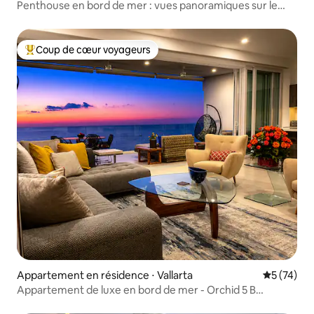
Penthouse en bord de mer : vues panoramiques sur le
coucher du soleil
Coup de cœur voyageurs
Coups de cœur voyageurs les plus appréciés
Appartement en résidence ⋅ Vallarta
Évaluation
5 (74)
Appartement de luxe en bord de mer - Orchid 5 B
Beachfront