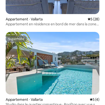
Appartement ⋅ Vallarta
Évaluation
5 (28)
Appartement en résidence en bord de mer dans la zone
romantique de Puerto Vallarta
Superhôte
Superhôte
Appartement ⋅ Vallarta
Évaluatio
5 (4)
Studio dans le quartier romantique · Rooftop avec vue sur