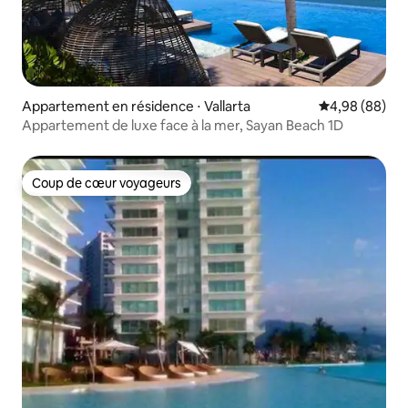
Appartement en résidence ⋅ Vallarta
Évaluation mo
4,98 (88)
Appartement de luxe face à la mer, Sayan Beach 1D
Coup de cœur voyageurs
Coup de cœur voyageurs