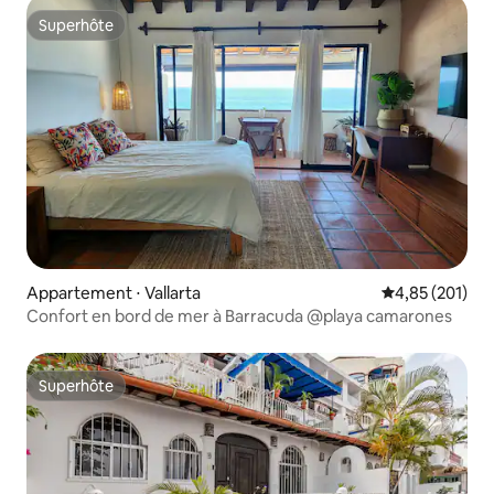
Superhôte
Superhôte
Appartement ⋅ Vallarta
Évaluation moy
4,85 (201)
Confort en bord de mer à Barracuda @playa camarones
Superhôte
Superhôte