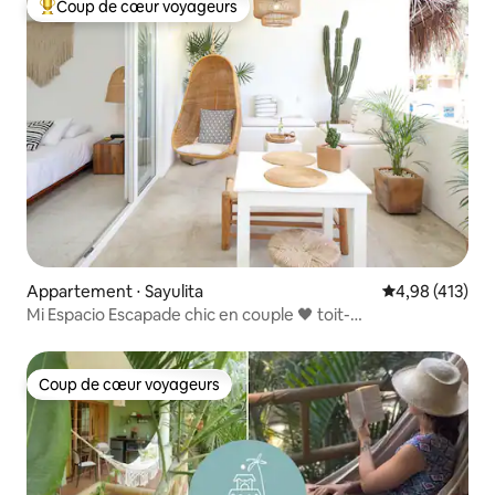
Coup de cœur voyageurs
Coups de cœur voyageurs les plus appréciés
Appartement ⋅ Sayulita
Évaluation moy
4,98 (413)
Mi Espacio Escapade chic en couple 🖤 toit-
terrasse/piscine
Coup de cœur voyageurs
Coup de cœur voyageurs