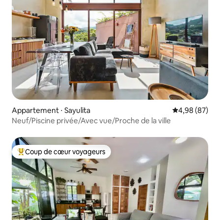
Appartement ⋅ Sayulita
Évaluation mo
4,98 (87)
Neuf/Piscine privée/Avec vue/Proche de la ville
Coup de cœur voyageurs
Coups de cœur voyageurs les plus appréciés