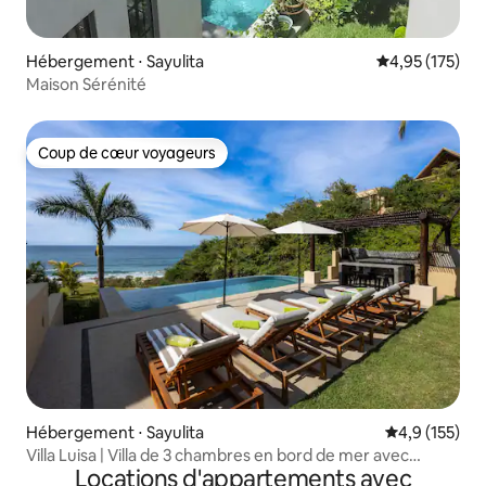
Hébergement ⋅ Sayulita
Évaluation moy
4,95 (175)
Maison Sérénité
Coup de cœur voyageurs
Coup de cœur voyageurs
Hébergement ⋅ Sayulita
Évaluation mo
4,9 (155)
Villa Luisa | Villa de 3 chambres en bord de mer avec
Locations d'appartements avec
piscine