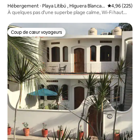
Hébergement ⋅ Playa Litibú , Higuera Blanca,
Évaluation moy
4,96 (225)
Punta Mita
À quelques pas d'une superbe plage calme, Wi-Fi haut
débit
Coup de cœur voyageurs
Coup de cœur voyageurs