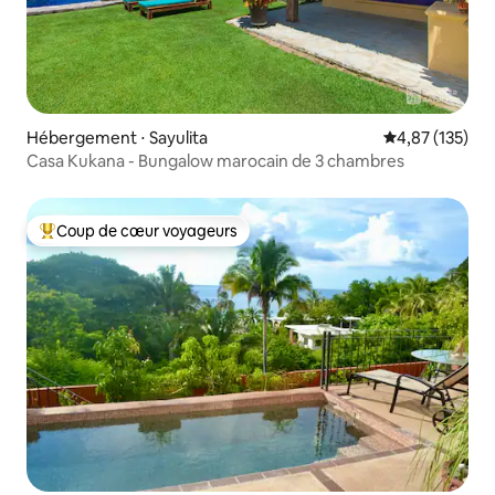
Hébergement ⋅ Sayulita
Évaluation moy
4,87 (135)
Casa Kukana - Bungalow marocain de 3 chambres
Coup de cœur voyageurs
Coups de cœur voyageurs les plus appréciés