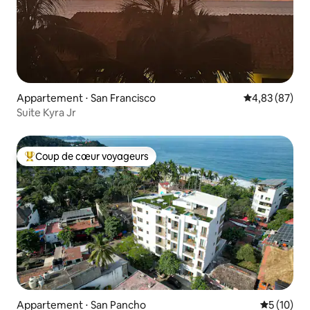
Appartement ⋅ San Francisco
Évaluation mo
4,83 (87)
Suite Kyra Jr
Coup de cœur voyageurs
Coups de cœur voyageurs les plus appréciés
Appartement ⋅ San Pancho
Évaluation
5 (10)