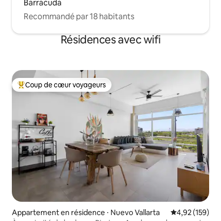
Barracuda
Recommandé par 18 habitants
Résidences avec wifi
Coup de cœur voyageurs
Coups de cœur voyageurs les plus appréciés
Appartement en résidence ⋅ Nuevo Vallarta
Évaluation moy
4,92 (159)