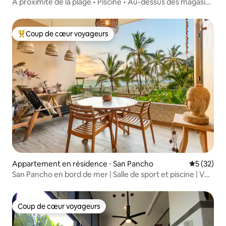
À proximité de la plage • Piscine • Au-dessus des magasins
et des restaurants
Coup de cœur voyageurs
Coups de cœur voyageurs les plus appréciés
Appartement en résidence ⋅ San Pancho
Évaluation
5 (32)
San Pancho en bord de mer | Salle de sport et piscine | Vue
sur le nord
Coup de cœur voyageurs
Coup de cœur voyageurs