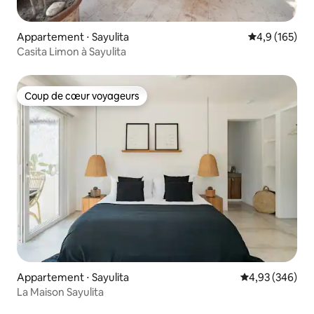
Appartement ⋅ Sayulita
Évaluation mo
4,9 (165)
Casita Limon à Sayulita
Coup de cœur voyageurs
Coup de cœur voyageurs
Appartement ⋅ Sayulita
Évaluation moy
4,93 (346)
La Maison Sayulita