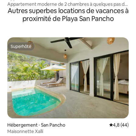
Appartement moderne de 2 chambres à quelques pas de
Autres superbes locations de vacances à
la plage
proximité de Playa San Pancho
Superhôte
Superhôte
Hébergement ⋅ San Pancho
Évaluation m
4,8 (44)
Maisonnette Xallí