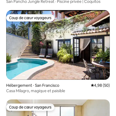
San Pancho Jungle Retreat · Piscine privée | Coquitos
Coup de cœur voyageurs
Coup de cœur voyageurs
Hébergement ⋅ San Francisco
Évaluation mo
4,98 (50)
Casa Milagro, magique et paisible
Coup de cœur voyageurs
Coup de cœur voyageurs