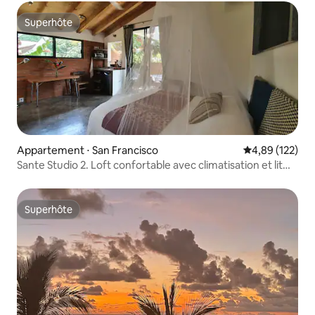
Superhôte
Superhôte
Appartement ⋅ San Francisco
Évaluation moy
4,89 (122)
Sante Studio 2. Loft confortable avec climatisation et lit
queen size.
Superhôte
Superhôte