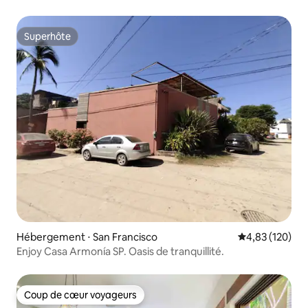
Superhôte
Superhôte
Hébergement ⋅ San Francisco
Évaluation moy
4,83 (120)
Enjoy Casa Armonía SP. Oasis de tranquillité.
Coup de cœur voyageurs
Coup de cœur voyageurs