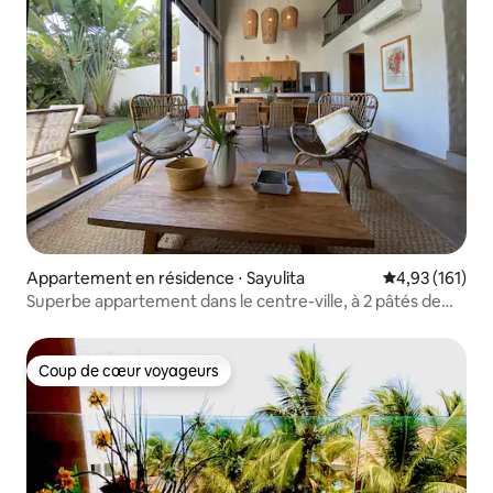
Appartement en résidence ⋅ Sayulita
Évaluation moy
4,93 (161)
Superbe appartement dans le centre-ville, à 2 pâtés de
maisons de la plage
Coup de cœur voyageurs
Coup de cœur voyageurs