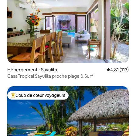
Hébergement ⋅ Sayulita
Évaluation mo
4,81 (113)
CasaTropical Sayulita proche plage & Surf
Coup de cœur voyageurs
Coups de cœur voyageurs les plus appréciés