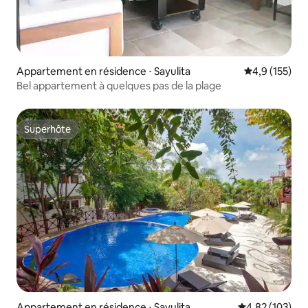
Appartement en résidence ⋅ Sayulita
Évaluation mo
4,9 (155)
Bel appartement à quelques pas de la plage
Superhôte
Superhôte
Appartement en résidence ⋅ Sayulita
Évaluation moy
4,82 (103)