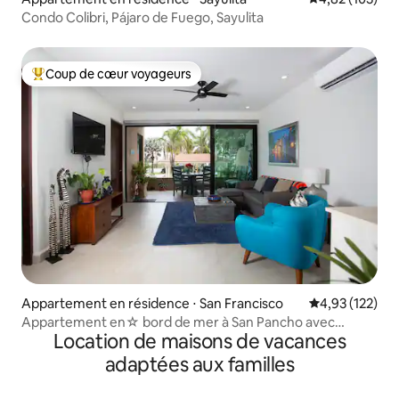
Condo Colibri, Pájaro de Fuego, Sayulita
Coup de cœur voyageurs
Coups de cœur voyageurs les plus appréciés
Appartement en résidence ⋅ San Francisco
Évaluation moy
4,93 (122)
Appartement en☆ bord de mer à San Pancho avec
Location de maisons de vacances
piscine et jacuzzi☆☀
adaptées aux familles