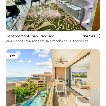
Hébergement ⋅ San Francisco
Évaluation mo
4,94 (53)
Villa Cocos : maison familiale moderne, à 3 pâtés de
maisons de la plage
Luxe
Luxe