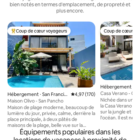
bien notés en termes d'emplacement, de propreté et
plus encore.
Coup de cœur voyageurs
Coup de cœur vo
Coups de cœur voyageurs les plus appréciés
Coup de cœur vo
Hébergement ⋅ Say
Casa Verano - Oasi
Hébergement ⋅ San Francis
Évaluation moyenne sur la base 
4,97 (170)
sur le côté nord
Nichée dans une c
co
Maison Olivo - San Pancho
la Casa Verano of
Maison de plage moderne, beaucoup de
sur la jungle et la 
lumière du jour, privée, calme, derrière la
l'océan. Il est neu
place principale, à deux pâtés de
moderne et super 
maisons de la plage, belle vue sur la
2 chambres princi
Équipements populaires dans les
jungle et le coucher de soleil, piscine,
chacune avec une 
jardin, funky et confortable. Située à