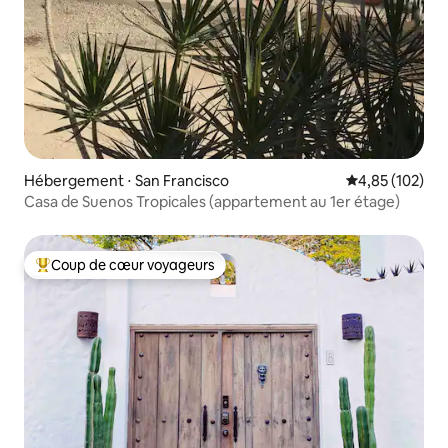
Hébergement ⋅ San Francisco
Évaluation moy
4,85 (102)
Casa de Suenos Tropicales (appartement au 1er étage)
Coup de cœur voyageurs
Coups de cœur voyageurs les plus appréciés