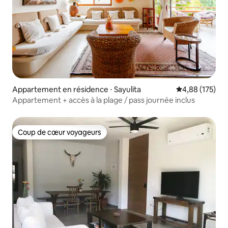
Appartement en résidence ⋅ Sayulita
Évaluation moy
4,88 (175)
Appartement + accès à la plage / pass journée inclus
Coup de cœur voyageurs
Coup de cœur voyageurs