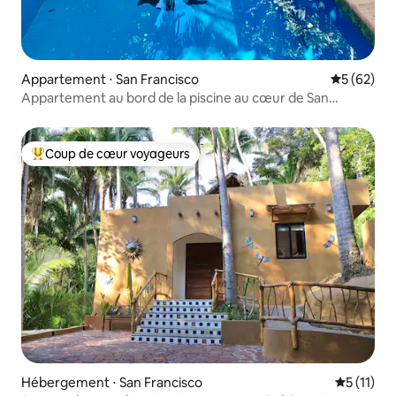
Appartement ⋅ San Francisco
Évaluation
5 (62)
Appartement au bord de la piscine au cœur de San
Pancho
Coup de cœur voyageurs
Coups de cœur voyageurs les plus appréciés
Hébergement ⋅ San Francisco
Évaluatio
5 (11)