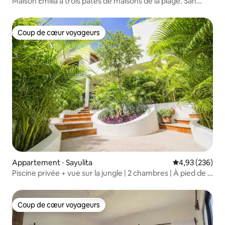
Maison Emilia à trois pâtés de maisons de la plage. San
Pancho
Coup de cœur voyageurs
Coup de cœur voyageurs
Appartement ⋅ Sayulita
Évaluation moy
4,93 (236)
Piscine privée + vue sur la jungle | 2 chambres | À pied de la
plage
Coup de cœur voyageurs
Coup de cœur voyageurs