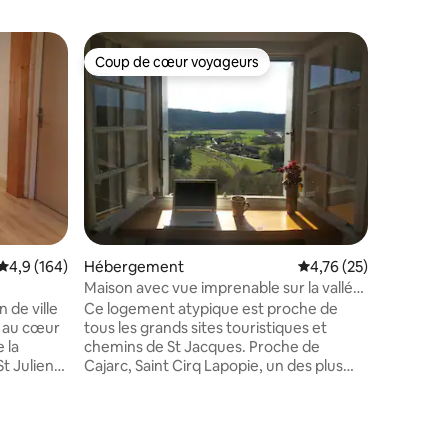
Héberge
Coup de cœur voyageurs
Coup de
Coup de cœur voyageurs
Coup de
Maison m
Logement
construit
quercyno
village d
les commo
connexion 
2 chambre
salle de 
confort"
Évaluation moyenne sur la base de 164 commentaires : 4,9 sur 5
4,9 (164)
Hébergement
Évaluation moyenne su
4,76 (25)
(balcon) 
niches e
Maison avec vue imprenable sur la vallée
d'époque et son jardin Rivière et sent
du Lot
 de ville
Ce logement atypique est proche de
randos s
, au cœur
tous les grands sites touristiques et
 la
chemins de St Jacques. Proche de
St Julien
Cajarc, Saint Cirq Lapopie, un des plus
te ses
beaux villages de France, Figeac, la vallée
ces de
du Célé ou encore Cahors. Une maison
 mn,
au cœur du village avec une vue
taires : 4,95 sur 5
La grotte
magnifique sur la vallée du Lot, le