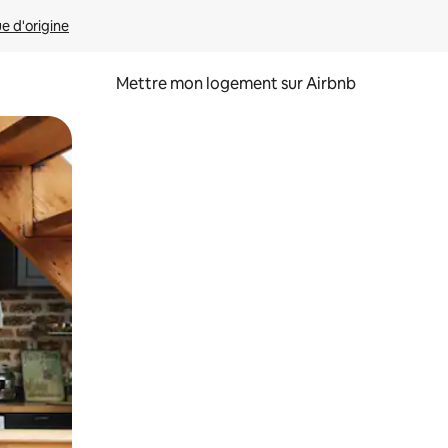
ue d'origine
Mettre mon logement sur Airbnb
sant glisser.