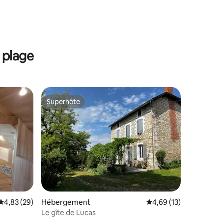
 plage
Superhôte
Superhôte
Évaluation moyenne sur la base de 29 commentaires : 4,83 sur 5
4,83 (29)
Hébergement
Évaluation moyenne su
4,69 (13)
Le gîte de Lucas