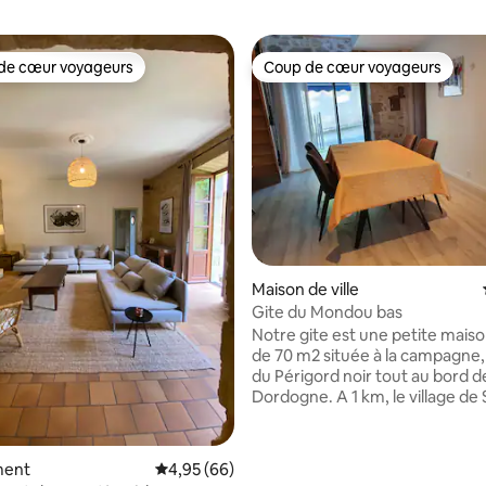
de cœur voyageurs
Coup de cœur voyageurs
 cœur voyageurs les plus appréciés
Coup de cœur voyageurs
la base de 156 commentaires : 4,94 sur 5
Maison de ville
Gite du Mondou bas
Notre gite est une petite maison
de 70 m2 située à la campagne
du Périgord noir tout au bord de
Dordogne. A 1 km, le village de 
de Lampon vous apportera tou
commodités avec ses commer
proximité. Sarlat se trouve à 15
ment
Évaluation moyenne sur la base de 66 commen
4,95 (66)
Rocamadour, Padirac, Domme, 