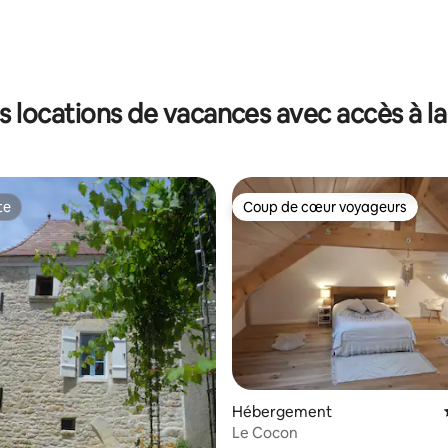
 la base de 46 commentaires : 4,96 sur 5
s locations de vacances avec accès à la
te
Coup de cœur voyageurs
te
Coup de cœur voyageurs
r la base de 19 commentaires : 4,84 sur 5
Hébergement
Le Cocon