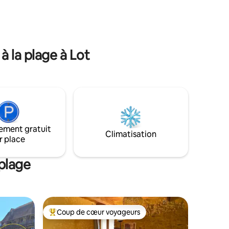
 et 50 mn.
château de Cénevières et au loin Saint
 en canoé
Cirq Lapopie. Au cœur du triangle noir du
teurs
Quercy, caractérisé par l'absence totale
au monde,
de pollution lumineuse, l'observation du
n gant.
ciel et des étoiles y est parfaite.
à la plage à Lot
ement gratuit
Climatisation
r place
plage
Coup de cœur voyageurs
Coups de cœur voyageurs les plus appréciés