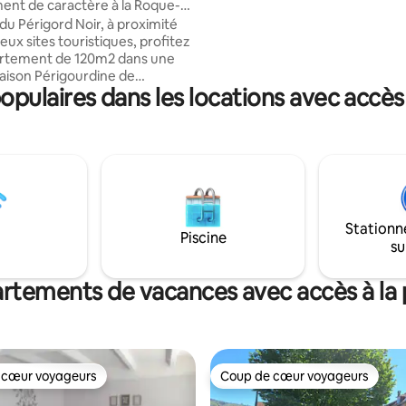
nt de caractère à la Roque-
de Lascaux, Les Eyzies entre 30
du Périgord Noir, à proximité
Pêcheurs, randonneurs à vélo,
ux sites touristiques, profitez
ou a pied, gastronomes ou visi
artement de 120m2 dans une
d'une des plus belles régions 
ison Périgourdine de
ce logement vous ira comme u
ulaires dans les locations avec accès 
 du début du XIXe siècle.
t placé au coeur du village de
Gageac, au pied des falaises et
e la Dordogne, vous bénéficiez
gréables. Le logement est
'une grande cuisine équipée,
d salon avec cheminée, de trois
 deux salles de bain, deux WC.
Stationn
ment bénéficie d'un accès
Piscine
su
rtements de vacances avec accès à la 
 cœur voyageurs
Coup de cœur voyageurs
 cœur voyageurs
Coup de cœur voyageurs