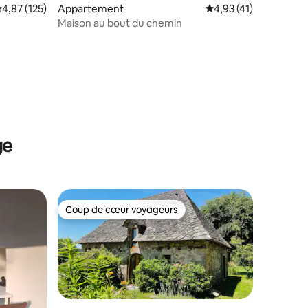
mmentaires : 5 sur 5
valuation moyenne sur la base de 125 commentaires : 4,87 sur 5
4,87 (125)
Appartement
Évaluation moyenne su
4,93 (41)
Maison au bout du chemin
ge
Coup de cœur voyageurs
Coup de cœur voyageurs