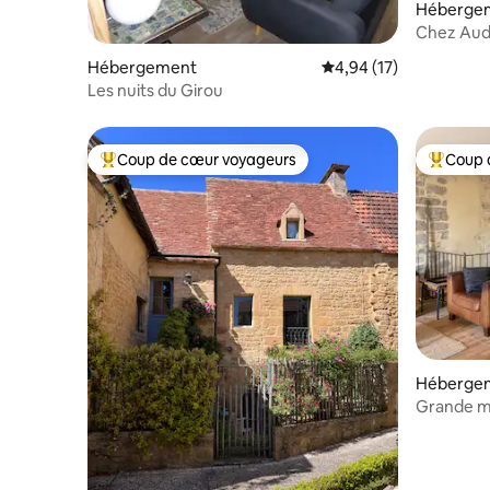
Héberge
Chez Audr
Hébergement
Évaluation moyenne su
4,94 (17)
Les nuits du Girou
Coup de cœur voyageurs
Coup 
Coups de cœur voyageurs les plus appréciés
Coups de
Héberge
Grande ma