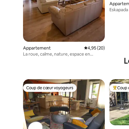
Apparte
Eskapada - Appartement au bord de la
Dordogn
Appartement
Évaluation moyenne sur
4,95 (20)
La roue, calme, nature, espace en
L
Périgord Noir 4*
Coup de cœur voyageurs
Coup 
Coup de cœur voyageurs
Coups de