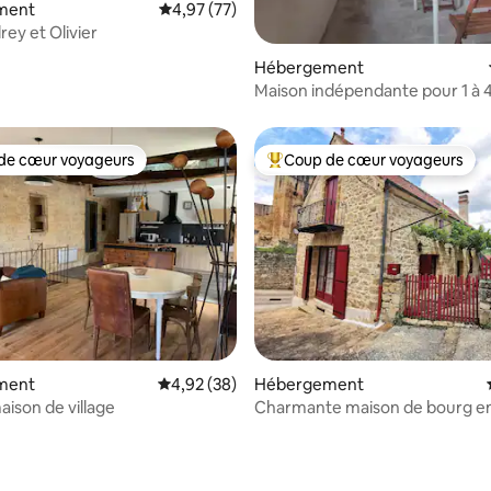
ment
Évaluation moyenne sur la base de 77 comme
4,97 (77)
ey et Olivier
r la base de 17 commentaires : 4,94 sur 5
Hébergement
Maison indépendante pour 1 à 
personnes au calme
de cœur voyageurs
Coup de cœur voyageurs
 cœur voyageurs les plus appréciés
Coups de cœur voyageurs les p
ment
Évaluation moyenne sur la base de 38 commen
4,92 (38)
Hébergement
ison de village
Charmante maison de bourg en
Noir