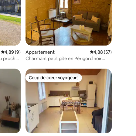
taires : 4,87 sur 5
Évaluation moyenne sur la base de 9 commentaires : 4,89 sur 5
4,89 (9)
Appartement
Évaluation moyenne su
4,88 (57)
au proche
Charmant petit gîte en Périgord noir
(Dordogne)
Coup de cœur voyageurs
Coup de cœur voyageurs