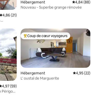
ntaires : 4,97 sur 5
Hébergement
Évaluation moyenne su
4,84 (88)
Nouveau - Superbe grange rénovée
Évaluation moyenne sur la base de 21 commentaires : 4,86 sur 5
4,86 (21)
4
Coup de cœur voyageurs
lus appréciés
Coups de cœur voyageurs les plus appréciés
Hébergement
Évaluation moyenne su
4,95 (22)
L' oustal de Marguerite
taires : 4,92 sur 5
Évaluation moyenne sur la base de 59 commentaires : 4,97 sur 5
4,97 (59)
 Périgord