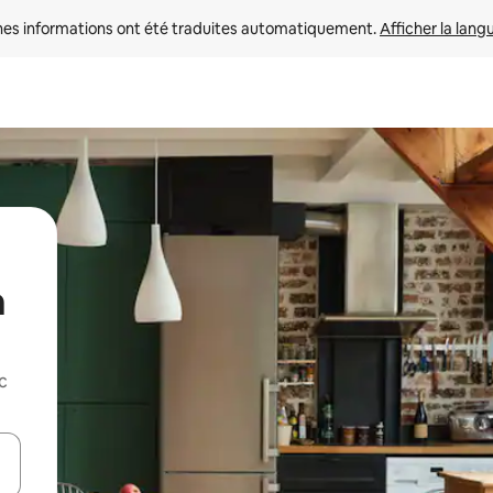
nes informations ont été traduites automatiquement. 
Afficher la lang
a
c
hes vers le haut et vers le bas pour les parcourir ou en appuyant et en fai