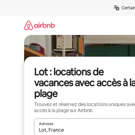
Aller
Certai
directement
au
contenu
Lot : locations de
vacances avec accès à l
plage
Trouvez et réservez des locations uniques ave
accès à la plage sur Airbnb
Adresse
Lorsque les résultats s'affichent, utilisez les flèc