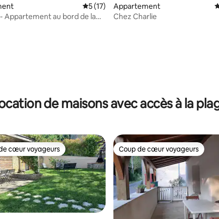
ment
Évaluation moyenne sur la base de 17 co
5 (17)
Appartement
É
Chez Charlie
e
 la base de 20 commentaires : 4,95 sur 5
ocation de maisons avec accès à la pla
de cœur voyageurs
Coup de cœur voyageurs
 cœur voyageurs les plus appréciés
Coup de cœur voyageurs