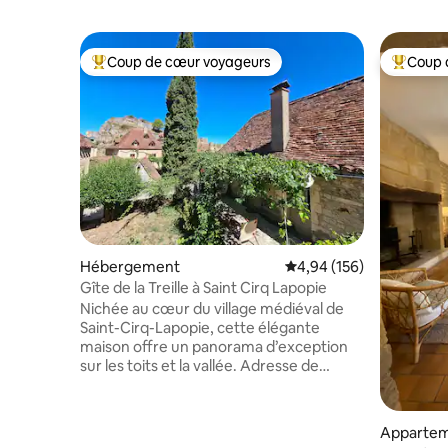
Coup de cœur voyageurs
Coup 
Coups de cœur voyageurs les plus appréciés
Coups de
Hébergement
Évaluation moyenne sur 
4,94 (156)
Gîte de la Treille à Saint Cirq Lapopie
Nichée au cœur du village médiéval de
Saint-Cirq-Lapopie, cette élégante
maison offre un panorama d’exception
sur les toits et la vallée. Adresse de
prestige, le gîte bénéficie d’un
emplacement privilégié, à deux pas des
tables réputées, galeries d’art et ateliers
Apparte
d’artisans : céramique, peinture,