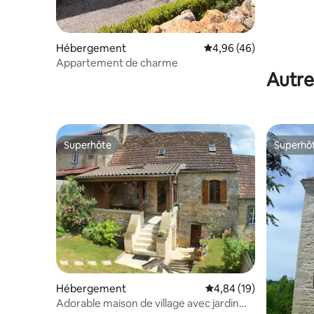
Hébergement
Évaluation moyenne sur
4,96 (46)
Appartement de charme
Autre
Superhôte
Superhô
Superhôte
Superhô
Hébergement
Évaluation moyenne su
4,84 (19)
Adorable maison de village avec jardin