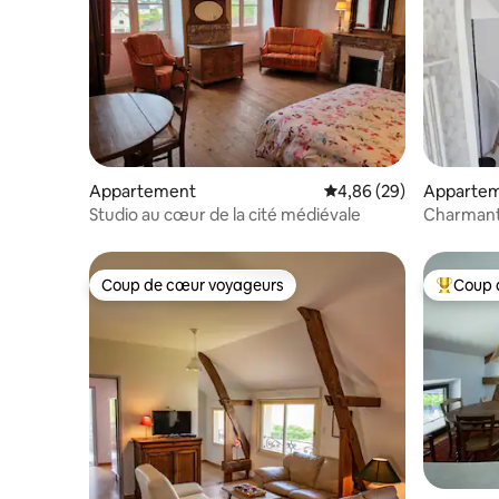
Appartement
Évaluation moyenne sur
4,86 (29)
Apparte
Studio au cœur de la cité médiévale
Charmant
village
Coup de cœur voyageurs
Coup 
Coup de cœur voyageurs
Coups de