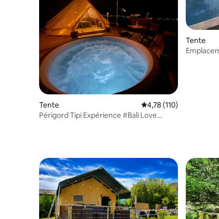
Tente
Emplacem
Tente
Évaluation moyenne sur
4,78 (110)
Périgord Tipi Expérience #Bali Love
Expérience#