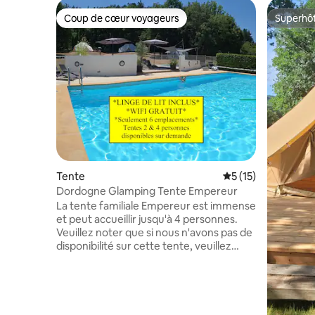
Coup de cœur voyageurs
Superhô
Coup de cœur voyageurs
Superhô
Tente
Évaluation moyenne
5 (15)
Dordogne Glamping Tente Empereur
La tente familiale Empereur est immense
et peut accueillir jusqu'à 4 personnes.
Veuillez noter que si nous n'avons pas de
disponibilité sur cette tente, veuillez
essayer l'une des 3 autres tentes. Ils sont
tous exactement pareils. Nous sommes
nichés dans une belle vallée avec de
superbes vues. Nous avons une piscine
de 12m x 6m et une grande terrasse. +