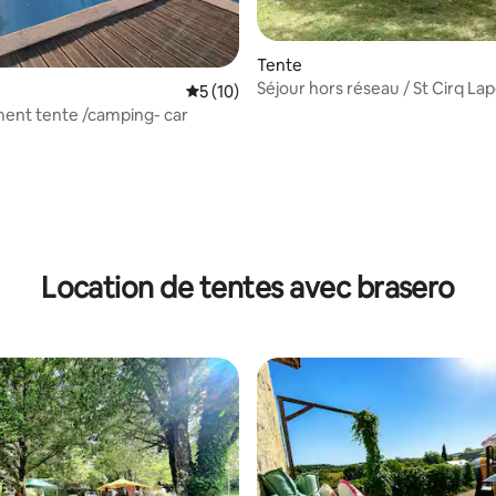
Tente
Séjour hors réseau / St Cirq La
Évaluation moyenne sur la base de 10 co
5 (10)
ent tente /camping- car
 la base de 110 commentaires : 4,78 sur 5
Location de tentes avec brasero