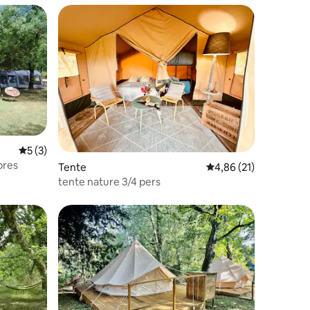
Évaluation moyenne sur la base de 3 commentaires : 5 sur 5
5 (3)
bres
Tente
Évaluation moyenne su
4,86 (21)
tente nature 3/4 pers