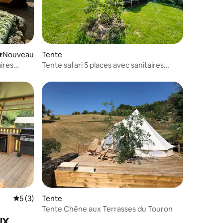
Nouvel hébergement
Nouveau
Tente
ires
Tente safari 5 places avec sanitaires
privés et piscine
ntaires : 4,83 sur 5
Évaluation moyenne sur la base de 3 commentaires : 5 sur 5
5 (3)
Tente
Tente Chêne aux Terrasses du Touron
ux