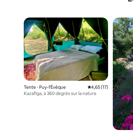
Tente ⋅ Puy-l'Évêque
Évaluation moyenne su
4,65 (17)
Kazafiga, à 360 degrés sur la nature