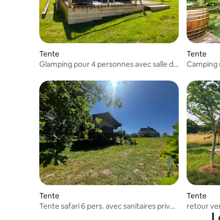
Tente
Tente
Glamping pour 4 personnes avec salle de
Camping r
bain privée et piscine
Tente
Tente
Tente safari 6 pers. avec sanitaires privés
retour ver
L
et piscine
~Tourno