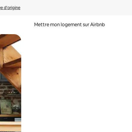
ue d'origine
Mettre mon logement sur Airbnb
sant glisser.