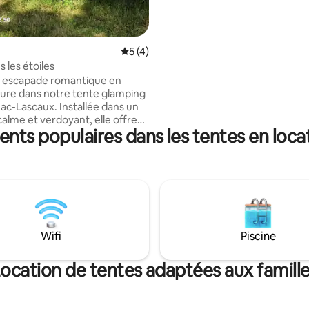
avec salon lounge, table de pi
et bains de soleil.
Évaluation moyenne sur la base de 4 co
5 (4)
 les étoiles
e escapade romantique en
ture dans notre tente glamping
ac-Lascaux. Installée dans un
alme et verdoyant, elle offre
nts populaires dans les tentes en locat
nfortable pour 2 personnes, avec
it. Sanitaires communs du
À seulement 3 km des grottes
x. Petits-déjeuners, dîners et
bien-être dispon sur
on pour un séjour tout en
 ATTENTION LINGE DE
 NON FOURNI. terrain de
Wifi
Piscine
 jeux de societe, produits
éguster à l acceuil
ocation de tentes adaptées aux famill