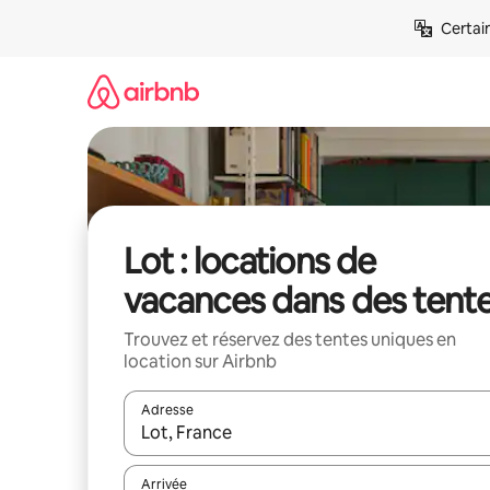
Aller
Certai
directement
au
contenu
Lot : locations de
vacances dans des tent
Trouvez et réservez des tentes uniques en
location sur Airbnb
Adresse
Lorsque les résultats s'affichent, utilisez les flèc
Arrivée