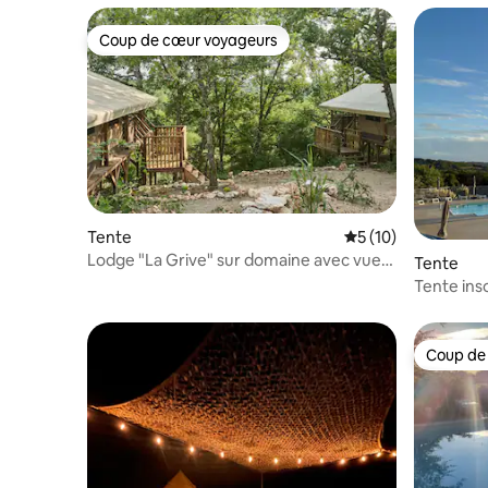
Coup de cœur voyageurs
Coup de cœur voyageurs
Tente
Évaluation moyenne
5 (10)
Lodge "La Grive" sur domaine avec vue
Tente
panoramique
Tente inso
Coup de
Coup de