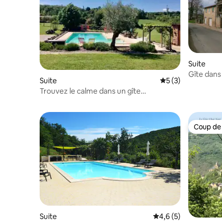
Suite
Gîte dans 
Suite
Évaluation moyenn
5 (3)
Aveyron
Trouvez le calme dans un gîte
traditionnel et charmant en pierre.
Coup de
Coup de
Suite
Évaluation moyenne 
4,6 (5)