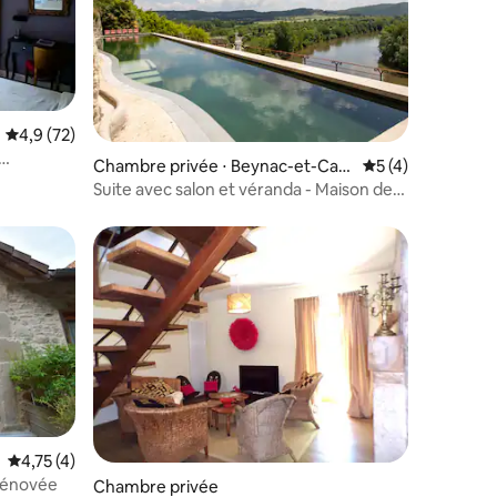
Évaluation moyenne sur la base de 72 commentaires : 4,9 sur 5
4,9 (72)
ntaires : 4,83 sur 5
Chambre privée ⋅ Beynac-et-Caz
Évaluation moyenn
5 (4)
enac
Suite avec salon et véranda - Maison des
Sarrasins
taires : 4,97 sur 5
Évaluation moyenne sur la base de 4 commentaires : 4,75 sur 5
4,75 (4)
 rénovée
Chambre privée