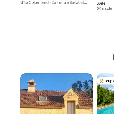
Gîte Colombard - 2p - entre Sarlat et
Suite
Rocamadour
Gîte calm
forteress
Coup 
Coups de