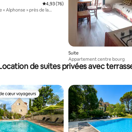
Évaluation moyenne sur la base de 76 commen
4,93 (76)
e « Alphonse » près de la
e de Najac
Suite
Appartement centre bourg
Location de suites privées avec terrass
de cœur voyageurs
 cœur voyageurs les plus appréciés