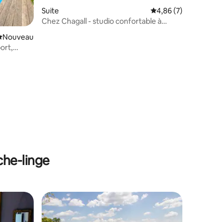
Suite
Évaluation moyenne s
4,86 (7)
Chez Chagall - studio confortable à
mmentaires : 5 sur 5
Sarlat.
Nouvel hébergement
Nouveau
port,
che-linge
lus appréciés