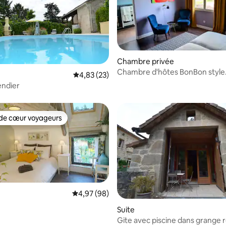
Chambre privée
Chambre d'hôtes BonBon style
Évaluation moyenne sur la base de 23 comme
4,83 (23)
r la base de 31 commentaires : 4,84 sur 5
Romantique
endier
de cœur voyageurs
 cœur voyageurs les plus appréciés
Évaluation moyenne sur la base de 98 commen
4,97 (98)
la base de 192 commentaires : 4,96 sur 5
Suite
Gite avec piscine dans grange