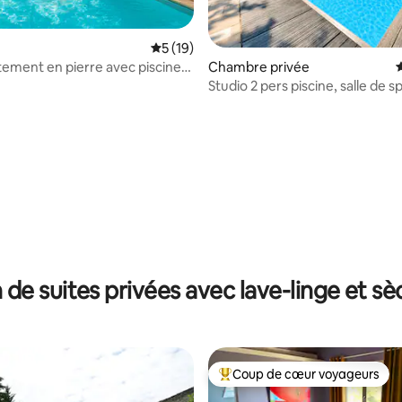
Évaluation moyenne sur la base de 19 co
5 (19)
Chambre privée
tement en pierre avec piscine
Studio 2 pers piscine, salle de s
sauna
r la base de 32 commentaires : 4,38 sur 5
 de suites privées avec lave-linge et sè
Coup de cœur voyageurs
Coups de cœur voyageurs les p