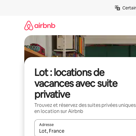
Aller
Certai
directement
au
contenu
Lot : locations de
vacances avec suite
privative
Trouvez et réservez des suites privées uniques
en location sur Airbnb
Adresse
Lorsque les résultats s'affichent, utilisez les flèc