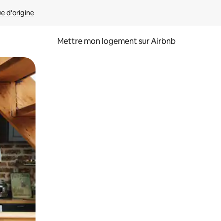
ue d'origine
Mettre mon logement sur Airbnb
sant glisser.