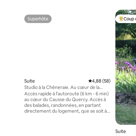
Superhôte
Coup 
Superhôte
Coups de
Suite
Évaluation moyenne sur
4,88 (58)
Studio à la Chêneraie. Au cœur de la
nature
Accès rapide à l'autoroute (6 km - 6 min)
au cœur du Causse du Quercy. Accès à
des balades, randonnées, en partant
directement du logement, que se soit à
pied ou à vélo. Votre logement, en pierre
apparente, est indépendant de notre
habitation principale, accessible par un
Suite
petit portillon. Vous pourrez profiter d'un