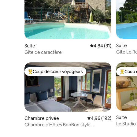
Suite
Suite
Évaluation moyenne su
4,84 (31)
Gîte Le R
Gite de caractère
Coup de cœur voyageurs
Coup 
Coups de cœur voyageurs les plus appréciés
Coups de
Suite
Chambre privée
Évaluation moyenne sur 
4,96 (192)
Le Studio
Chambre d'Hôtes BonBon style
campagne chic