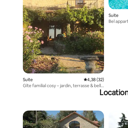
Suite
Bel appar
privée
Suite
Évaluation moyenne su
4,38 (32)
Gîte familial cosy – jardin, terrasse & belle
Location
vue