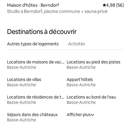
Maison d'hôtes ⋅ Berndorf
Évaluation mo
4,98 (56)
Studio à Berndorf, piscine commune + sauna privé
Destinations à découvrir
Autres types de logements
Activités
Locations de maisons de vacances
Locations au pied des pistes
Basse-Autriche
Basse-Autriche
Locations de villas
Appart'hôtels
Basse-Autriche
Basse-Autriche
Locations de résidences de tourisme
Locations au bord de l'eau
Basse-Autriche
Basse-Autriche
Séjours dans des châteaux
Afficher plus
Basse-Autriche