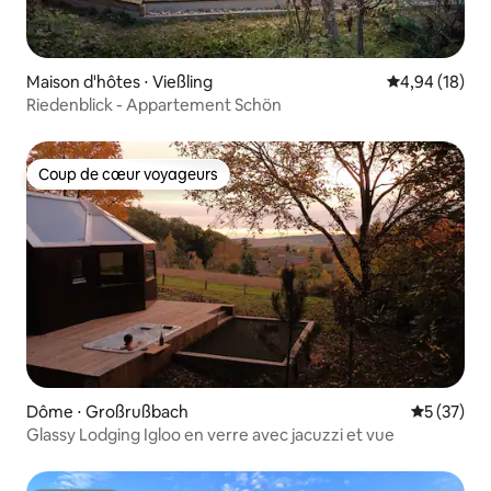
Maison d'hôtes ⋅ Vießling
Évaluation mo
4,94 (18)
Riedenblick - Appartement Schön
Coup de cœur voyageurs
Coup de cœur voyageurs
Dôme ⋅ Großrußbach
Évaluation
5 (37)
Glassy Lodging Igloo en verre avec jacuzzi et vue