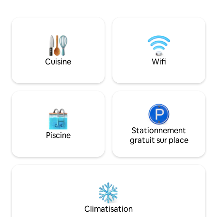
montagne depuis le
et une cuisine moderne. La bonne chose
* Fenêtre en form
pour les célibataires, les couples, les
du lit double (mate
gens d'affaires, en pause - tout
Cheminée électriq
simplement les gens qui veulent avoir
Cuisine avec réfri
des moments INSOUCIANTS ! Il suffit de
café et barbecue à
prendre votre bureau avec relaaaaaaax
Douche avec eau c
MAINTENANT !
Cuisine
Wifi
écologiques * W-LAN Vive
aventure magique s
confort !
Stationnement
Piscine
gratuit sur place
Climatisation