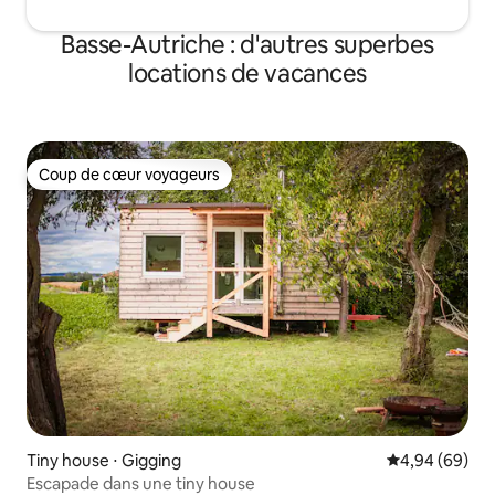
Basse-Autriche : d'autres superbes
locations de vacances
Coup de cœur voyageurs
Coup de cœur voyageurs
Tiny house ⋅ Gigging
Évaluation mo
4,94 (69)
Escapade dans une tiny house