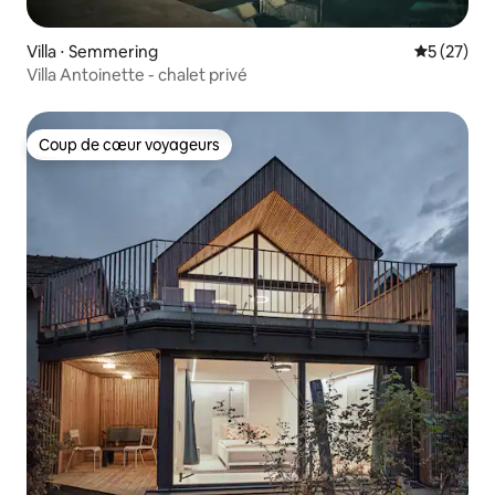
Villa ⋅ Semmering
Évaluation
5 (27)
Villa Antoinette - chalet privé
Coup de cœur voyageurs
Coup de cœur voyageurs