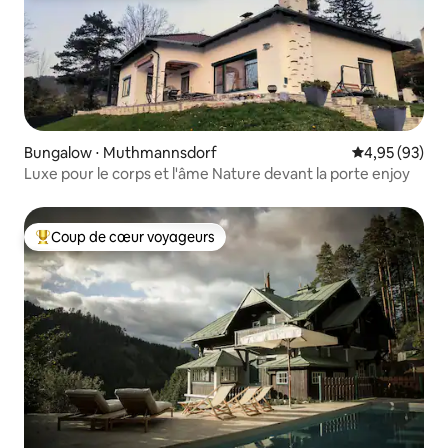
Bungalow ⋅ Muthmannsdorf
Évaluation mo
4,95 (93)
Luxe pour le corps et l'âme Nature devant la porte enjoy
Coup de cœur voyageurs
Coups de cœur voyageurs les plus appréciés