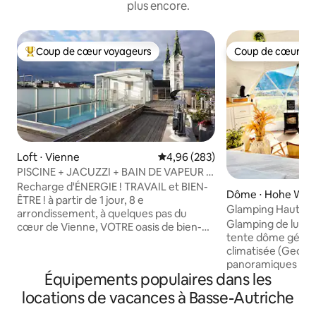
plus encore.
Coup de cœur voyageurs
Coup de cœur vo
Coups de cœur voyageurs les plus appréciés
Coup de cœur vo
Loft ⋅ Vienne
Évaluation moyenne sur la base 
4,96 (283)
PISCINE + JACUZZI + BAIN DE VAPEUR +
SAUNA ! Seulement pour votre détente
Recharge d'ÉNERGIE ! TRAVAIL et BIEN-
Dôme ⋅ Hohe Wan
ÊTRE ! à partir de 1 jour, 8 e
Glamping Haut Mu
arrondissement, à quelques pas du
fenêtre en étoile
Glamping de luxe 
cœur de Vienne, VOTRE oasis de bien-
tente dôme géodé
être est l'endroit parfait, surtout
climatisée (Geo-
MAINTENANT ! bureau à domicile+ ++.
panoramiques et f
Inondé de lumière, avec terrasse privée
Équipements populaires dans les
nature, romantism
sur le toit comprenant une piscine
sensation de tente bulle. Poi
PRIVÉE, un espace spa avec sauna et son
locations de vacances à Basse-Autriche
*Jacuzzi * Oasis de
téléphone, un salon extravagant élégant