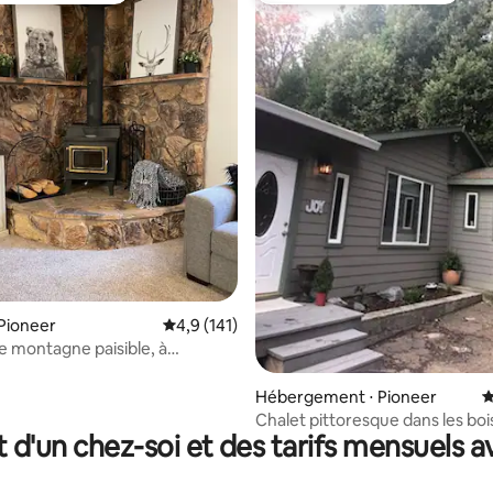
ur la base de 302 commentaires : 5 sur 5
Pioneer
Évaluation moyenne sur la base de 141 comm
4,9 (141)
 montagne paisible, à
 des attractions
Hébergement ⋅ Pioneer
É
Chalet pittoresque dans les boi
t d'un chez-soi et des tarifs mensuels 