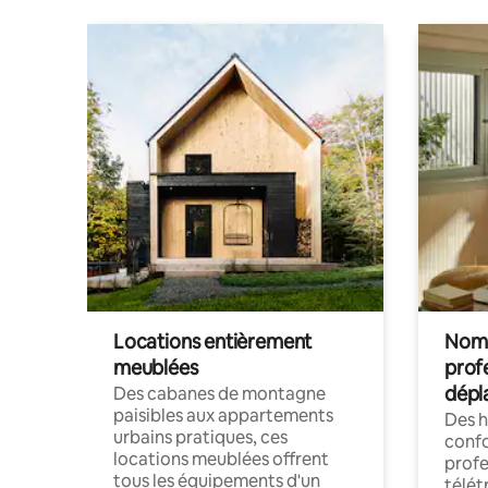
Locations entièrement
Noma
meublées
prof
dépl
Des cabanes de montagne
paisibles aux appartements
Des 
urbains pratiques, ces
confo
locations meublées offrent
profe
tous les équipements d'un
télét