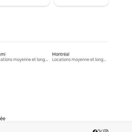
ami
Montréal
Locations moyenne et longue durée
Locations moyenne et longue durée
rée