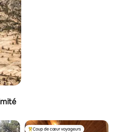
imité
Coup de cœur voyageurs
Coups de cœur voyageurs les plus appréciés