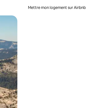
Mettre mon logement sur Airbnb
sant glisser.