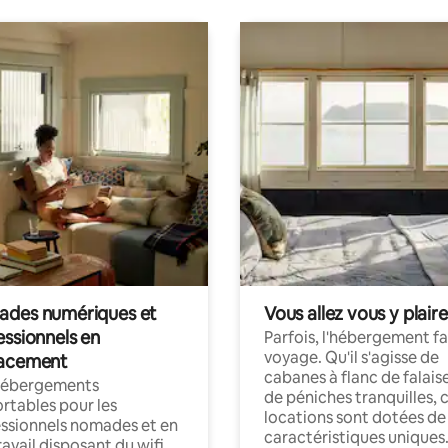
des numériques et
Vous allez vous y plaire
essionnels en
Parfois, l'hébergement fai
voyage. Qu'il s'agisse de
acement
cabanes à flanc de falais
hébergements
de péniches tranquilles, 
rtables pour les
locations sont dotées de
ssionnels nomades et en
caractéristiques uniques
ravail disposant du wifi