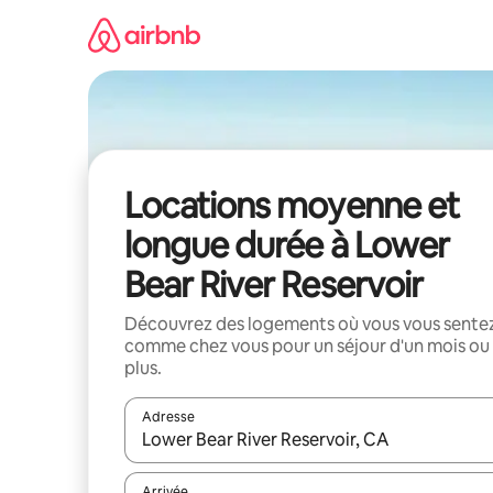
Aller
directement
au
contenu
Locations moyenne et
longue durée à Lower
Bear River Reservoir
Découvrez des logements où vous vous sente
comme chez vous pour un séjour d'un mois ou
plus.
Adresse
Lorsque les résultats s'affichent, utilisez les flèc
Arrivée