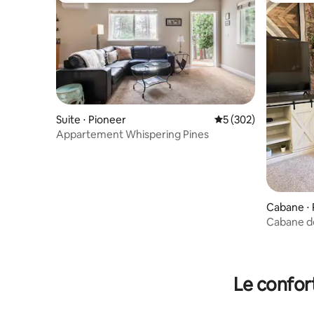
Suite ⋅ Pioneer
Évaluation moyenne s
5 (302)
Appartement Whispering Pines
Cabane ⋅ 
Cabane de
proximité
Le confor