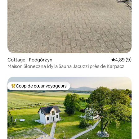
Cottage ⋅ Podgórzyn
Évaluation m
4,89 (9)
Maison Słoneczna Idylla Sauna Jacuzzi près de Karpacz
Coup de cœur voyageurs
Coups de cœur voyageurs les plus appréciés