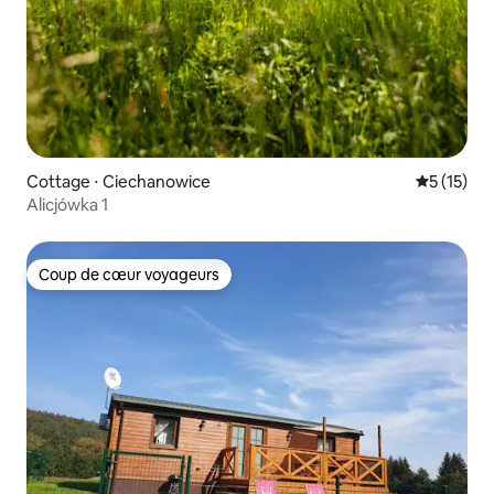
Cottage ⋅ Ciechanowice
Évaluation
5 (15)
Alicjówka 1
Coup de cœur voyageurs
Coup de cœur voyageurs