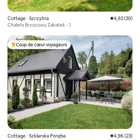
Cottage ⋅ Szczytna
Évaluation mo
4,93 (30)
Chalets Brzozowy Zakatek - 1
Coup de cœur voyageurs
Coups de cœur voyageurs les plus appréciés
Cottage ⋅ Szklarska Poręba
Évaluation mo
4,96 (23)