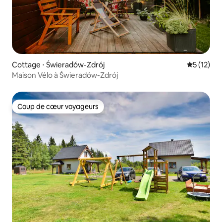
Cottage ⋅ Świeradów-Zdrój
Évaluation
5 (12)
Maison Vélo à Świeradów-Zdrój
Coup de cœur voyageurs
Coup de cœur voyageurs