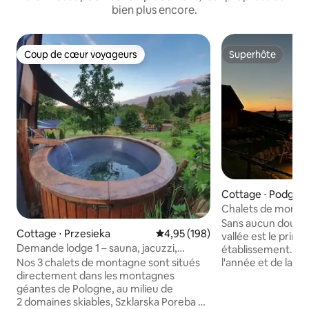
bien plus encore.
Coup de cœur voyageurs
Superhôte
Coup de cœur voyageurs
Superhôte
Cottage ⋅ Podgór
Chalets de monta
des Géants avec 
Sans aucun doute, 
Cottage ⋅ Przesieka
Évaluation moyenne sur la base 
4,95 (198)
vallée est le princ
Demande lodge 1 – sauna, jacuzzi,
établissement. À
terrasse, nature
l'année et de la jo
Nos 3 chalets de montagne sont situés
beau ici ! Chez nou
directement dans les montagnes
nature se ressent 
géantes de Pologne, au milieu de
direct au sentier 
2 domaines skiables, Szklarska Poreba et