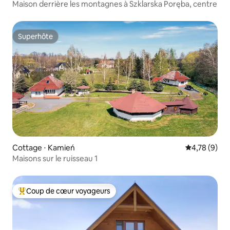
Maison derrière les montagnes à Szklarska Poręba, centre
Superhôte
Superhôte
Cottage ⋅ Kamień
Évaluation m
4,78 (9)
Maisons sur le ruisseau 1
Coup de cœur voyageurs
Coups de cœur voyageurs les plus appréciés