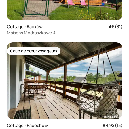
Cottage ⋅ Radków
Évaluation
5 (31)
Maisons Modraszkowe 4
Coup de cœur voyageurs
Coup de cœur voyageurs
Cottage ⋅ Radochów
Évaluation mo
4,93 (15)