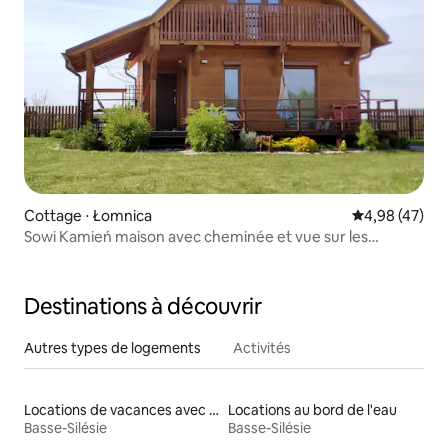
Cottage ⋅ Łomnica
Évaluation mo
4,98 (47)
Sowi Kamień maison avec cheminée et vue sur les
montagnes
Destinations à découvrir
Autres types de logements
Activités
Locations de vacances avec piscine
Locations au bord de l'eau
Basse-Silésie
Basse-Silésie