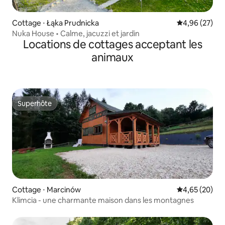
Cottage ⋅ Łąka Prudnicka
Évaluation mo
4,96 (27)
Nuka House • Calme, jacuzzi et jardin
Locations de cottages acceptant les
animaux
Superhôte
Superhôte
Cottage ⋅ Marcinów
Évaluation mo
4,65 (20)
Klimcia - une charmante maison dans les montagnes