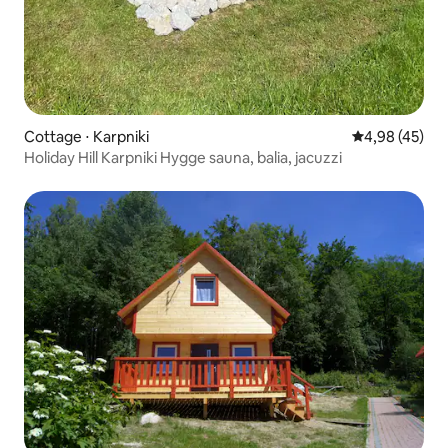
Cottage ⋅ Karpniki
Évaluation mo
4,98 (45)
Holiday Hill Karpniki Hygge sauna, balia, jacuzzi