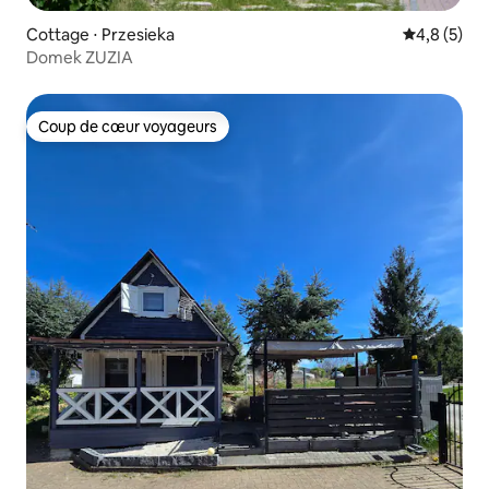
Cottage ⋅ Przesieka
Évaluation 
4,8 (5)
Domek ZUZIA
Coup de cœur voyageurs
Coup de cœur voyageurs