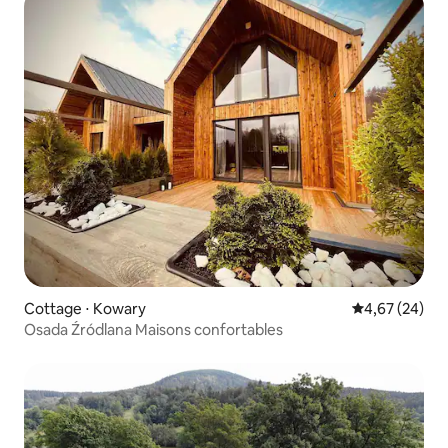
Cottage ⋅ Kowary
Évaluation mo
4,67 (24)
Osada Źródlana Maisons confortables