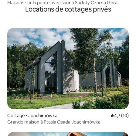
Maisons sur la pente avec sauna Sudety Czarna Góra
Locations de cottages privés
Cottage ⋅ Joachimówka
Évaluation m
4,7 (10)
Grande maison à Ptasia Osada Joachimówka