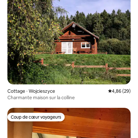
Cottage ⋅ Wojcieszyce
Évaluation mo
4,86 (29)
Charmante maison sur la colline
Coup de cœur voyageurs
Coup de cœur voyageurs