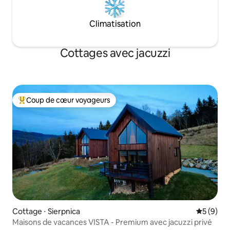
Climatisation
Cottages avec jacuzzi
Coup de cœur voyageurs
Coups de cœur voyageurs les plus appréciés
Cottage ⋅ Sierpnica
Évaluatio
5 (9)
Maisons de vacances VISTA - Premium avec jacuzzi privé