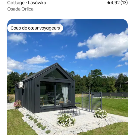
Cottage ⋅ Lasówka
Évaluation mo
4,92 (13)
Osada Orlica
Coup de cœur voyageurs
Coup de cœur voyageurs