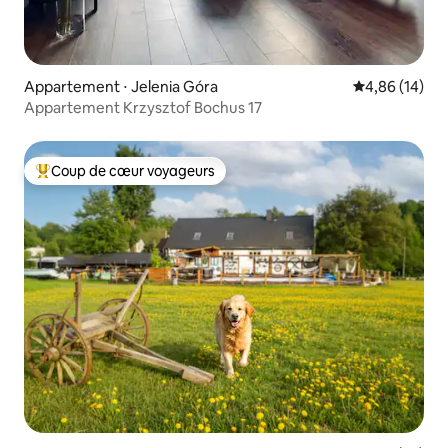
Appartement ⋅ Jelenia Góra
Évaluation mo
4,86 (14)
Appartement Krzysztof Bochus 17
Coup de cœur voyageurs
Coups de cœur voyageurs les plus appréciés