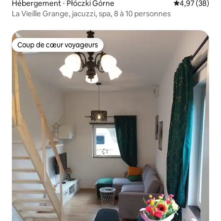
Hébergement ⋅ Płóczki Górne
Évaluation mo
4,97 (38)
La Vieille Grange, jacuzzi, spa, 8 à 10 personnes
Coup de cœur voyageurs
Coup de cœur voyageurs