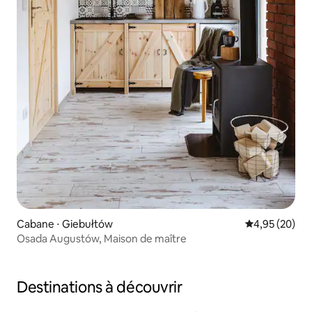
Cabane ⋅ Giebułtów
Évaluation mo
4,95 (20)
Osada Augustów, Maison de maître
Destinations à découvrir