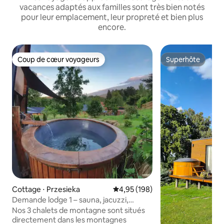
vacances adaptés aux familles sont très bien notés
pour leur emplacement, leur propreté et bien plus
encore.
Coup de cœur voyageurs
Superhôte
Coup de cœur voyageurs
Superhôte
Cottage ⋅ Przesieka
Évaluation moyenne sur la base 
4,95 (198)
Demande lodge 1 – sauna, jacuzzi,
terrasse, nature
Nos 3 chalets de montagne sont situés
directement dans les montagnes