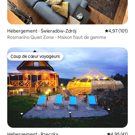
Hébergement ⋅ Świeradów-Zdrój
Évaluation moy
4,97 (101)
Rosmarino Quiet Zone - Maison haut de gamme
Coup de cœur voyageurs
Coup de cœur voyageurs
Hébergement ⋅ Rzeczka
Évaluation mo
4,95 (41)