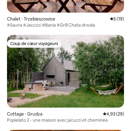
Chalet ⋅ Trzebieszowice
Évaluation
5 (19)
#Sauna #Jacuzzi #Bania #Grill Chata drwala
Coup de cœur voyageurs
Coup de cœur voyageurs
Cottage ⋅ Grudza
Évaluation mo
4,93 (29)
Popielato 2 - une maison avec jacuzzi et cheminée