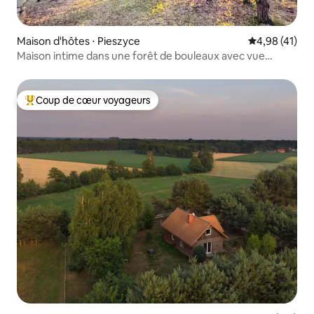
Maison d'hôtes ⋅ Pieszyce
Évaluation mo
4,98 (41)
Maison intime dans une forêt de bouleaux avec vue
panoramique sur la Ślęża
Coup de cœur voyageurs
Coups de cœur voyageurs les plus appréciés