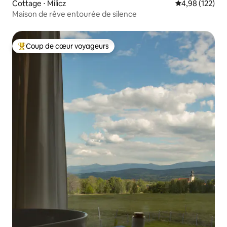
Cottage ⋅ Milicz
Évaluation moy
4,98 (122)
Maison de rêve entourée de silence
Coup de cœur voyageurs
Coups de cœur voyageurs les plus appréciés