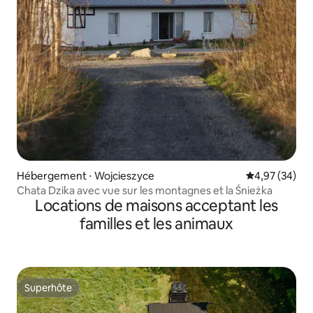
Hébergement ⋅ Wojcieszyce
Évaluation mo
4,97 (34)
Chata Dzika avec vue sur les montagnes et la Śnieżka
Locations de maisons acceptant les
familles et les animaux
Superhôte
Superhôte