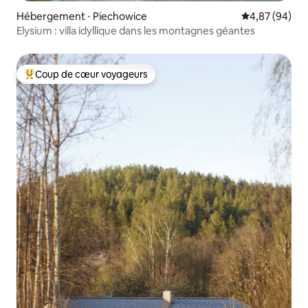
Hébergement ⋅ Piechowice
Évaluation mo
4,87 (94)
Elysium : villa idyllique dans les montagnes géantes
Coup de cœur voyageurs
Coups de cœur voyageurs les plus appréciés