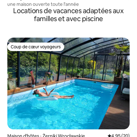
une maison ouverte toute l'année
Locations de vacances adaptées aux
familles et avec piscine
Coup de cœur voyageurs
Coup de cœur voyageurs
Maison d'hôtes ⋅ Żerniki Wrocławskie
Évaluation mo
4,95 (20)