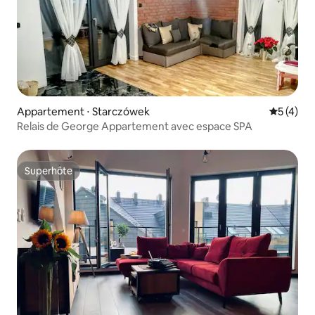
Appartement ⋅ Starczówek
Évaluatio
5 (4)
Relais de George Appartement avec espace SPA
Superhôte
Superhôte