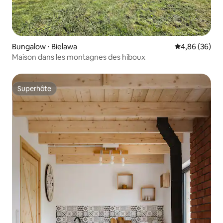
Bungalow ⋅ Bielawa
Évaluation mo
4,86 (36)
Maison dans les montagnes des hiboux
Superhôte
Superhôte