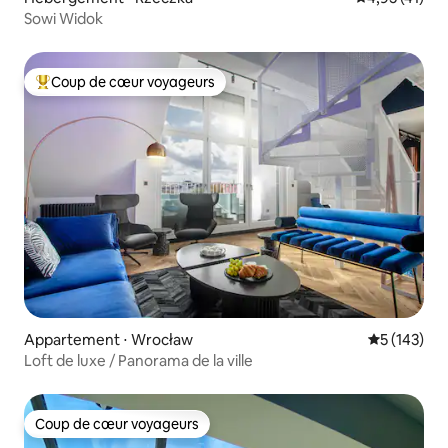
Sowi Widok
Coup de cœur voyageurs
Coups de cœur voyageurs les plus appréciés
Appartement ⋅ Wrocław
Évaluation 
5 (143)
Loft de luxe / Panorama de la ville
Coup de cœur voyageurs
Coup de cœur voyageurs