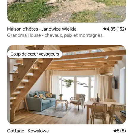
Maison d'hôtes ⋅ Janowice Wielkie
Évaluation moy
4,85 (152)
Grandma House - chevaux, paix et montagnes.
Coup de cœur voyageurs
Coup de cœur voyageurs
Cottage ⋅ Kowalowa
Évaluatio
5 (8)