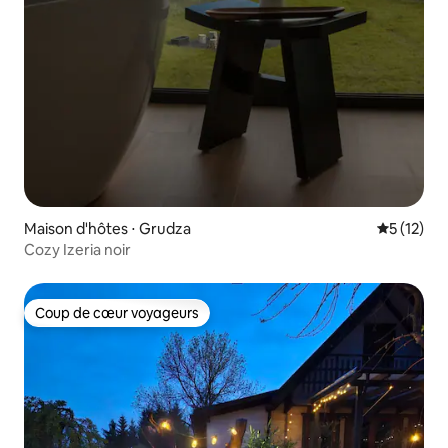
Maison d'hôtes ⋅ Grudza
Évaluation
5 (12)
Cozy Izeria noir
Coup de cœur voyageurs
Coup de cœur voyageurs