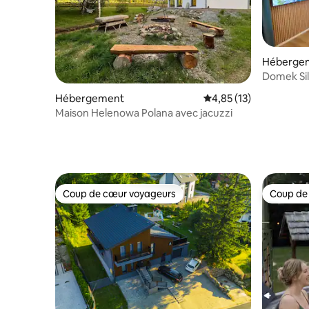
Héberge
Domek Sil
Hébergement
Évaluation moyenne su
4,85 (13)
Maison Helenowa Polana avec jacuzzi
Coup de cœur voyageurs
Coup de
Coup de cœur voyageurs
Coup de