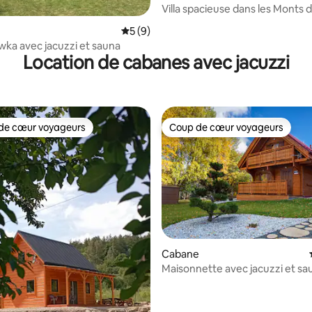
Villa spacieuse dans les Monts 
Géants
la base de 194 commentaires : 4,82 sur 5
Évaluation moyenne sur la base de 9 co
5 (9)
ówka avec jacuzzi et sauna
Location de cabanes avec jacuzzi
de cœur voyageurs
Coup de cœur voyageurs
 cœur voyageurs les plus appréciés
Coup de cœur voyageurs
Cabane
Maisonnette avec jacuzzi et sa
Trzy Jawory