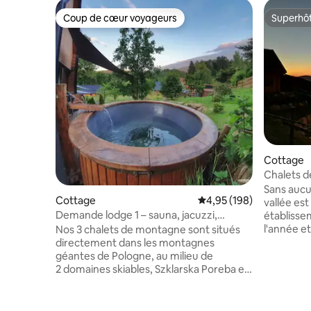
Coup de cœur voyageurs
Superhô
Coup de cœur voyageurs
Superhô
Cottage
Chalets d
Géants a
Sans aucun
Cottage
Évaluation moyenne sur 
4,95 (198)
vallée est
Demande lodge 1 – sauna, jacuzzi,
établiss
terrasse, nature
l'année et
Nos 3 chalets de montagne sont situés
beau ici !
directement dans les montagnes
nature se
géantes de Pologne, au milieu de
direct au
2 domaines skiables, Szklarska Poreba et
chant des
Karpacz. Parfait pour les randonnées, les
et en mê
sports d'hiver et les amoureux de la
l'énergie.
nature. Pour cela, nos chalets sont