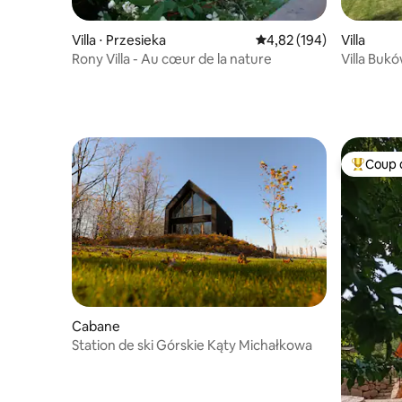
Villa ⋅ Przesieka
Évaluation moyenne sur 
4,82 (194)
Villa
Rony Villa - Au cœur de la nature
Villa Buk
Coup 
Coups de
Cabane
Station de ski Górskie Kąty Michałkowa