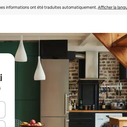
nes informations ont été traduites automatiquement. 
Afficher la lang
i
s
hes vers le haut et vers le bas pour les parcourir ou en appuyant et en fai