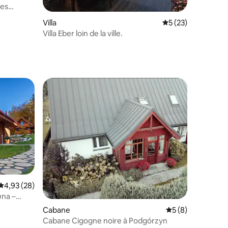
des
mmentaires : 5 sur 5
Villa
Évaluation moyenne
5 (23)
Villa Eber loin de la ville.
Évaluation moyenne sur la base de 28 commentaires : 4,93 sur 5
4,93 (28)
una –
Cabane
Évaluation moyenn
5 (8)
Cabane Cigogne noire à Podgórzyn