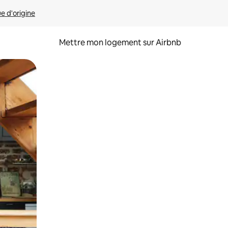
ue d'origine
Mettre mon logement sur Airbnb
sant glisser.