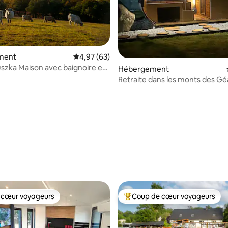
ment
Évaluation moyenne sur la base de 63 commen
4,97 (63)
 baignoire en
Hébergement
heminée
Retraite dans les monts des Gé
la neige
 sur la base de 19 commentaires : 5 sur 5
 cœur voyageurs
Coup de cœur voyageurs
 cœur voyageurs
Coups de cœur voyageurs les p