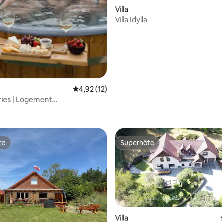
Villa
r la base de 14 commentaires : 4,93 sur 5
Villa Idylla
Évaluation moyenne sur la base de 12 comme
4,92 (12)
ies | Logement
 Sauna • Jacuzzi
te
Superhôte
te
Superhôte
Villa