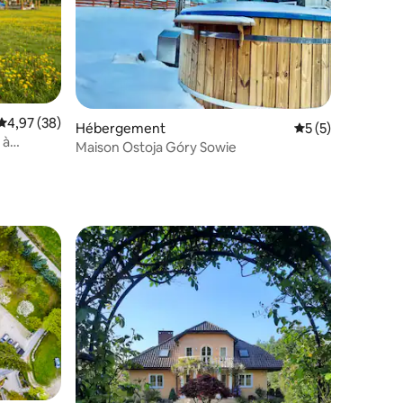
mmentaires : 5 sur 5
Évaluation moyenne sur la base de 38 commentaires : 4,97 sur 5
4,97 (38)
Hébergement
Évaluation moyenn
5 (5)
 à
Maison Ostoja Góry Sowie