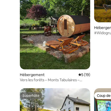
Héberge
#Widogruszka Maison avec
bois et c
Hébergement
Évaluation moyenne
5 (19)
Vers les forêts – Monts Tabulaires –
Sauna – Jardin
Superhôte
Coup de
Superhôte
Coup de