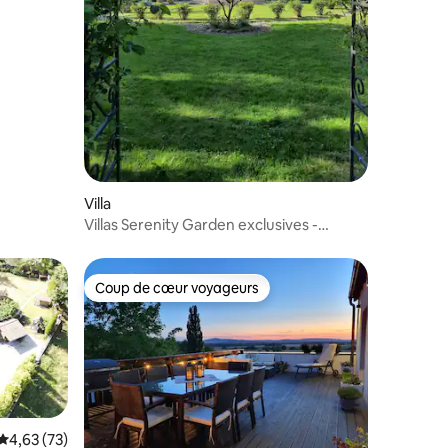
ntaires : 4,92 sur 5
Villa
Villas Serenity Garden exclusives -
Polanica-Zdrój
Coup de cœur voyageurs
Coup de cœur voyageurs
Évaluation moyenne sur la base de 73 commentaires : 4,63 sur 5
4,63 (73)