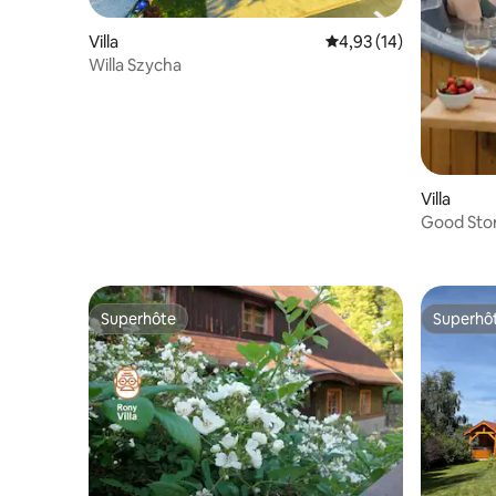
Villa
Évaluation moyenne su
4,93 (14)
Willa Szycha
Villa
Good Stor
exclusif •
Superhôte
Superhô
Superhôte
Superhô