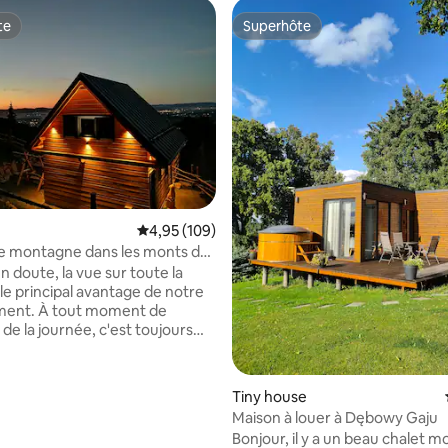
te
Superhôte
te
Superhôte
Évaluation moyenne sur la base de 109 commen
4,95 (109)
e montagne dans les monts des
vec une vue magnifique
 doute, la vue sur toute la
la base de 198 commentaires : 4,95 sur 5
 le principal avantage de notre
ement. À tout moment de
 de la journée, c'est toujours
 Chez nous, la proximité de la
 ressent à chaque pas - l'accès
 sentier de randonnée et le
Tiny house
 oiseaux peuvent vous calmer
Maison à louer à Dębowy Gaju
me temps vous donner de
Bonjour, il y a un beau chalet 
 Les clients ont à leur disposition