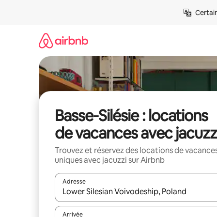
Aller
Certai
directement
au
contenu
Basse-Silésie : locations
de vacances avec jacuzz
Trouvez et réservez des locations de vacance
uniques avec jacuzzi sur Airbnb
Adresse
Lorsque les résultats s'affichent, utilisez les flèc
Arrivée