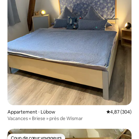
Appartement ⋅ Lübow
Évaluation moy
4,87 (304)
Vacances « Briese » près de Wismar
Coup de cœur voyageurs