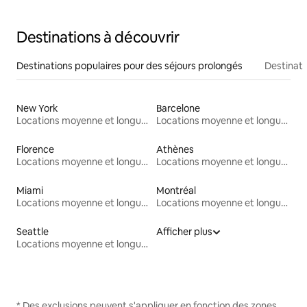
Destinations à découvrir
Destinations populaires pour des séjours prolongés
Destinati
New York
Barcelone
Locations moyenne et longue durée
Locations moyenne et longue durée
Florence
Athènes
Locations moyenne et longue durée
Locations moyenne et longue durée
Miami
Montréal
Locations moyenne et longue durée
Locations moyenne et longue durée
Seattle
Afficher plus
Locations moyenne et longue durée
* Des exclusions peuvent s'appliquer en fonction des zones