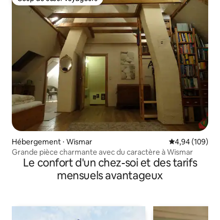
Coup de cœur voyageurs
Hébergement ⋅ Wismar
Évaluation moy
4,94 (109)
Grande pièce charmante avec du caractère à Wismar
Le confort d'un chez-soi et des tarifs
mensuels avantageux