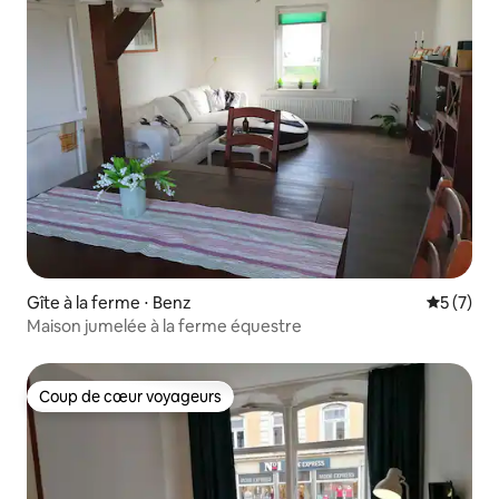
Gîte à la ferme ⋅ Benz
Évaluatio
5 (7)
Maison jumelée à la ferme équestre
Coup de cœur voyageurs
Coup de cœur voyageurs