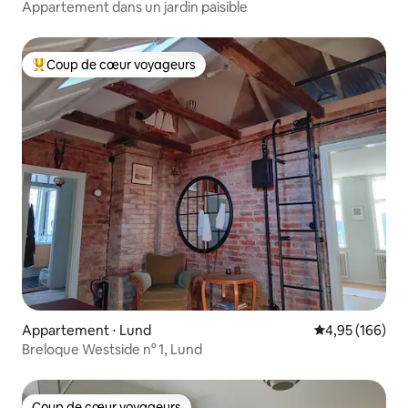
Appartement dans un jardin paisible
Coup de cœur voyageurs
Coups de cœur voyageurs les plus appréciés
Appartement ⋅ Lund
Évaluation moy
4,95 (166)
Breloque Westside n° 1, Lund
Coup de cœur voyageurs