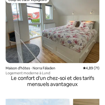
Coup de cœur voyageurs
Maison d'hôtes ⋅ Norra Fäladen
Évaluation mo
4,89 (71)
Logement moderne à Lund
Le confort d'un chez-soi et des tarifs
mensuels avantageux