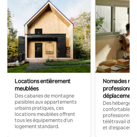
Locations entièrement
Nomades num
meublées
professionnel
déplacement
Des cabanes de montagne
paisibles aux appartements
Des hébergem
urbains pratiques, ces
confortables p
locations meublées offrent
professionnels
tous les équipements d'un
télétravail dis
logement standard.
et d'espaces de