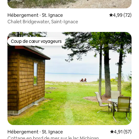
Hébergement ⋅ St. Ignace
Évaluation mo
4,99 (72)
Chalet Bridgewater, Saint-Ignace
Coup de cœur voyageurs
Coup de cœur voyageurs
Hébergement ⋅ St. Ignace
Évaluation mo
4,91 (57)
Cottage en bord de mer sur le lac Michigan