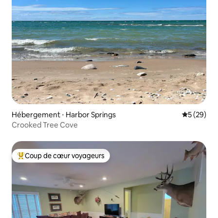
Hébergement ⋅ Harbor Springs
Évaluation
5 (29)
Crooked Tree Cove
Coup de cœur voyageurs
Coups de cœur voyageurs les plus appréciés