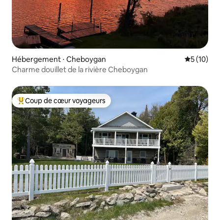
Hébergement ⋅ Cheboygan
Évaluation
5 (10)
Charme douillet de la rivière Cheboygan
Coup de cœur voyageurs
Coups de cœur voyageurs les plus appréciés