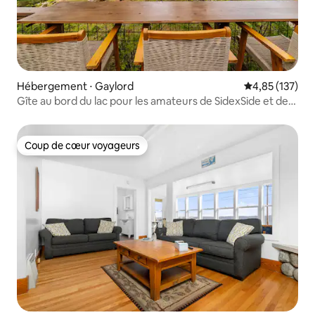
Hébergement ⋅ Gaylord
Évaluation moy
4,85 (137)
Gîte au bord du lac pour les amateurs de SidexSide et de
golf
Coup de cœur voyageurs
Coup de cœur voyageurs