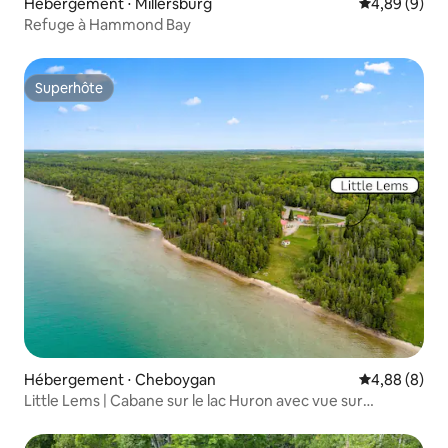
Hébergement ⋅ Millersburg
Évaluation m
4,89 (9)
Refuge à Hammond Bay
Superhôte
Superhôte
Hébergement ⋅ Cheboygan
Évaluation m
4,88 (8)
Little Lems | Cabane sur le lac Huron avec vue sur
Mackinac