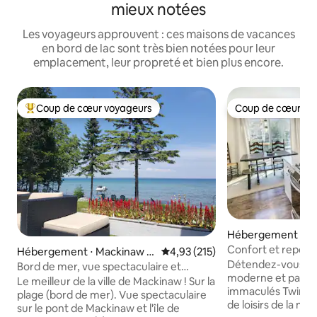
mieux notées
Les voyageurs approuvent : ces maisons de vacances
en bord de lac sont très bien notées pour leur
emplacement, leur propreté et bien plus encore.
Coup de cœur voyageurs
Coup de cœur vo
Coups de cœur voyageurs les plus appréciés
Coup de cœur vo
Hébergement ⋅ C
Confort et repos s
Hébergement ⋅ Mackinaw C
Évaluation moyenne sur la base 
4,93 (215)
Détendez-vous da
ity
Bord de mer, vue spectaculaire et
moderne et paisibl
proche de la ville.
Le meilleur de la ville de Mackinaw ! Sur la
immaculés Twin La
plage (bord de mer). Vue spectaculaire
de loisirs de la mo
sur le pont de Mackinaw et l'île de