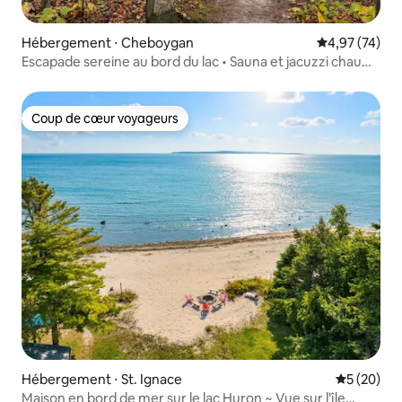
Hébergement ⋅ Cheboygan
Évaluation mo
4,97 (74)
Escapade sereine au bord du lac • Sauna et jacuzzi chauffé
au feu de bois !
Coup de cœur voyageurs
Coup de cœur voyageurs
Hébergement ⋅ St. Ignace
Évaluation
5 (20)
Maison en bord de mer sur le lac Huron ~ Vue sur l'île