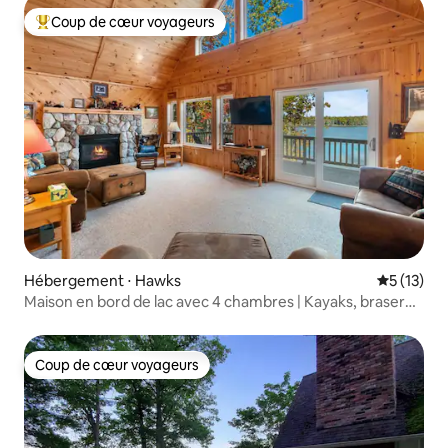
Coup de cœur voyageurs
Coups de cœur voyageurs les plus appréciés
Hébergement ⋅ Hawks
Évaluation
5 (13)
Maison en bord de lac avec 4 chambres | Kayaks, brasero
et vues
Coup de cœur voyageurs
Coup de cœur voyageurs