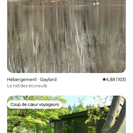
Hébergement ⋅ Gaylord
Évaluation moy
4,88 (103)
Le nid des écureuils
Coup de cœur voyageurs
Coup de cœur voyageurs