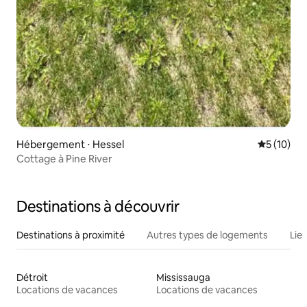
Hébergement ⋅ Hessel
Évaluation
5 (10)
Cottage à Pine River
Destinations à découvrir
Destinations à proximité
Autres types de logements
Lie
Détroit
Mississauga
Locations de vacances
Locations de vacances