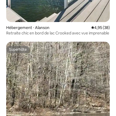
Hébergement ⋅ Alanson
Évaluation mo
4,95 (38)
Retraite chic en bord de lac Crooked avec vue imprenable
Superhôte
Superhôte