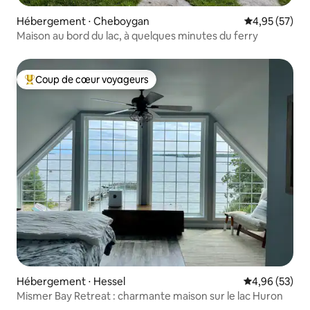
Hébergement ⋅ Cheboygan
Évaluation mo
4,95 (57)
Maison au bord du lac, à quelques minutes du ferry
Coup de cœur voyageurs
Coups de cœur voyageurs les plus appréciés
Hébergement ⋅ Hessel
Évaluation mo
4,96 (53)
Mismer Bay Retreat : charmante maison sur le lac Huron