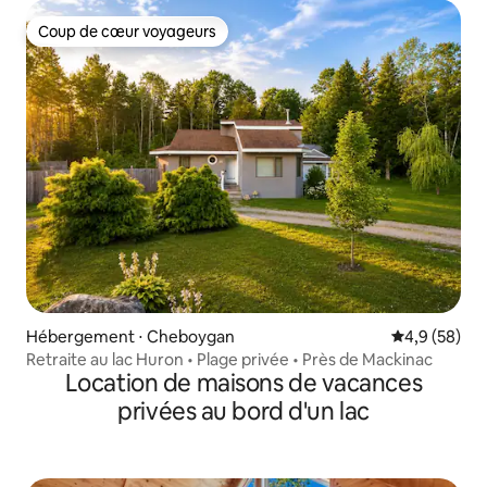
Coup de cœur voyageurs
Coup de cœur voyageurs
Hébergement ⋅ Cheboygan
Évaluation m
4,9 (58)
Retraite au lac Huron • Plage privée • Près de Mackinac
Location de maisons de vacances
privées au bord d'un lac