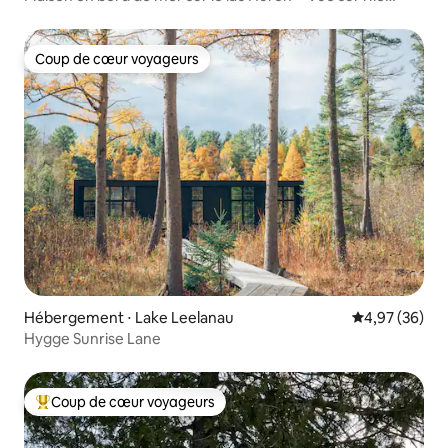
Mackinac !
Coup de cœur voyageurs
Coup de cœur voyageurs
Hébergement ⋅ Lake Leelanau
Évaluation mo
4,97 (36)
Hygge Sunrise Lane
Coup de cœur voyageurs
Coups de cœur voyageurs les plus appréciés