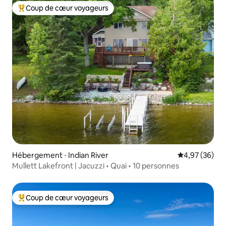
Coup de cœur voyageurs
Coups de cœur voyageurs les plus appréciés
Hébergement ⋅ Indian River
Évaluation mo
4,97 (36)
Mullett Lakefront | Jacuzzi • Quai • 10 personnes
Coup de cœur voyageurs
Coups de cœur voyageurs les plus appréciés