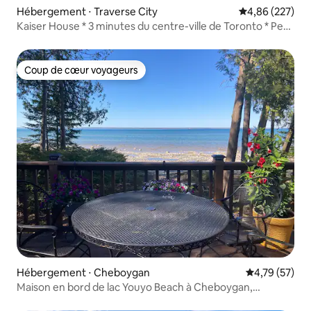
Hébergement ⋅ Traverse City
Évaluation moy
4,86 (227)
Kaiser House * 3 minutes du centre-ville de Toronto * Peut
accueillir 8 personnes
Coup de cœur voyageurs
Coup de cœur voyageurs
Hébergement ⋅ Cheboygan
Évaluation mo
4,79 (57)
Maison en bord de lac Youyo Beach à Cheboygan,
Michigan