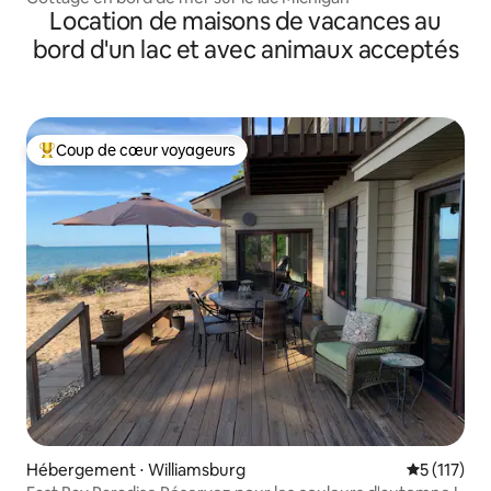
Location de maisons de vacances au
bord d'un lac et avec animaux acceptés
Coup de cœur voyageurs
Coups de cœur voyageurs les plus appréciés
Hébergement ⋅ Williamsburg
Évaluation 
5 (117)