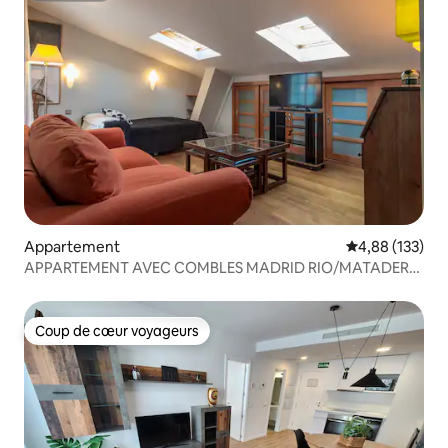
Appartement
Évaluation moy
4,88 (133)
APPARTEMENT AVEC COMBLES MADRID RIO/MATADERO
WIFI
Coup de cœur voyageurs
Coup de cœur voyageurs