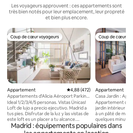
Les voyageurs approuvent : ces appartements sont
très bien notés pour leur emplacement, leur propreté
et bien plus encore.
Coup de cœur voyageurs
Coup de cœur vo
Coup de cœur voyageurs
Coup de cœur vo
Appartement
Évaluation moyenne sur la base 
4,88 (472)
Appartement
Appartements d'Alicia Aéroport Parking,
Casa Jardín : App
Lux...
juste à côté de Sol
Ideal 1/2/3/4/5 personas. Vistas Únicas!
Appartement desi
Loft de lujo a precio ejecutivo. Madrid a
jardin intérieur da
tus pies. Disfrutar de la luz y las vistas de
à un pâté de maiso
este loft es un placer a tu alcance.
quelques minutes à
Madrid : équipements populaires dans
Relajarse en él es encontrar el equilibrio
des principales attr
entre detalles y la simplicidad. Este
Accueillir jusqu'à