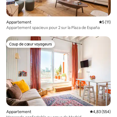
Appartement
Évaluatio
5 (11)
Appartement spacieux pour 2 sur la Plaza de España
Coup de cœur voyageurs
Coup de cœur voyageurs
Appartement
Évaluation moy
4,83 (554)