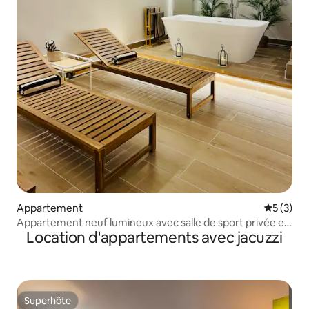
Appartement
Évaluatio
5 (3)
Appartement neuf lumineux avec salle de sport privée et
Location d'appartements avec jacuzzi
détente
Superhôte
Superhôte