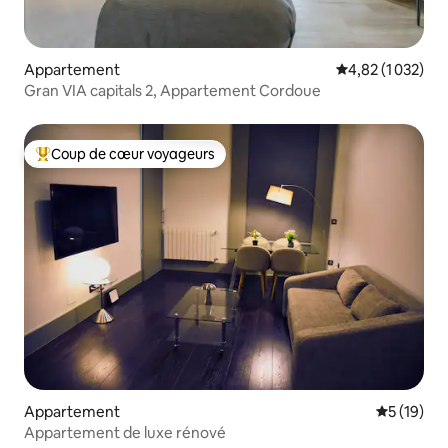
Appartement
Évaluation moyen
4,82 (1 032)
Gran VIA capitals 2, Appartement Cordoue
Coup de cœur voyageurs
Coups de cœur voyageurs les plus appréciés
Appartement
Évaluation
5 (19)
Appartement de luxe rénové