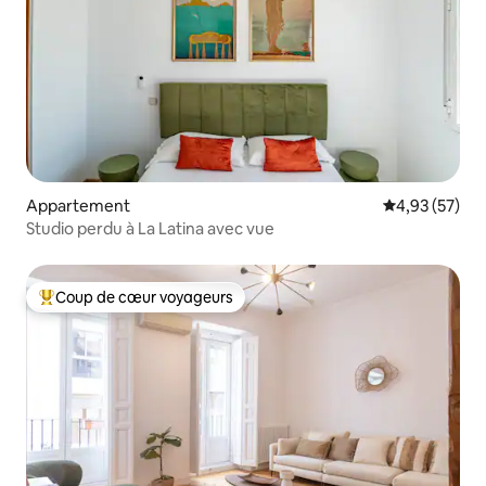
Appartement
Évaluation mo
4,93 (57)
Studio perdu à La Latina avec vue
Coup de cœur voyageurs
Coups de cœur voyageurs les plus appréciés