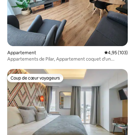
Appartement
Évaluation moy
4,95 (103)
Appartements de Pilar, Appartement coquet d'un...
Coup de cœur voyageurs
Coup de cœur voyageurs