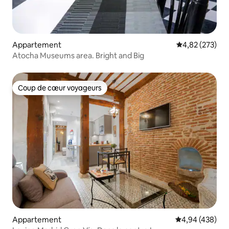
Appartement
Évaluation moy
4,82 (273)
Atocha Museums area. Bright and Big
Coup de cœur voyageurs
Coup de cœur voyageurs
Appartement
Évaluation moy
4,94 (438)