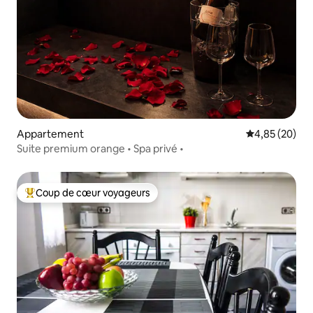
Appartement
Évaluation mo
4,85 (20)
Suite premium orange • Spa privé •
Coup de cœur voyageurs
Coups de cœur voyageurs les plus appréciés