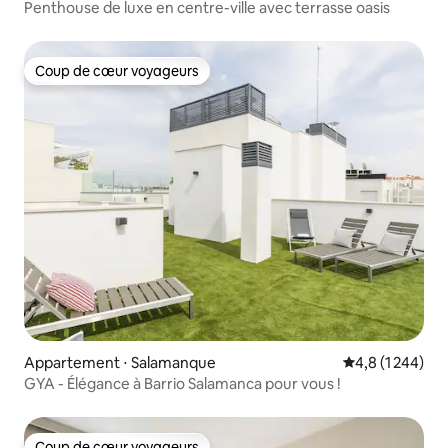
Penthouse de luxe en centre-ville avec terrasse oasis
Coup de cœur voyageurs
Coup de cœur voyageurs
Appartement ⋅ Salamanque
Évaluation moye
4,8 (1 244)
GYA - Élégance à Barrio Salamanca pour vous !
Coup de cœur voyageurs