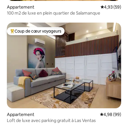
Appartement
Évaluation mo
4,93 (59)
100 m2 de luxe en plein quartier de Salamanque
Coup de cœur voyageurs
Coups de cœur voyageurs les plus appréciés
Appartement
Évaluation mo
4,98 (99)
Loft de luxe avec parking gratuit à Las Ventas