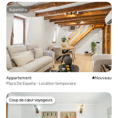
Superhôte
Superhôte
Appartement
Nouvel hébe
Nouveau
Plaza De España - Location temporaire
Coup de cœur voyageurs
Coup de cœur voyageurs