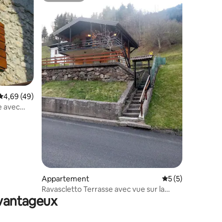
Évaluation moyenne sur la base de 49 commentaires : 4,69 sur 5
4,69 (49)
e avec
entaires : 4,8 sur 5
Appartement
Évaluation moyenn
5 (5)
Ravascletto Terrasse avec vue sur la
avantageux
forêt