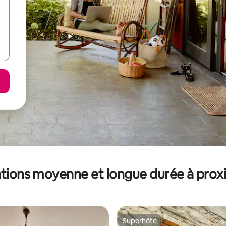
tions moyenne et longue durée à prox
Superhôte
Superhôte