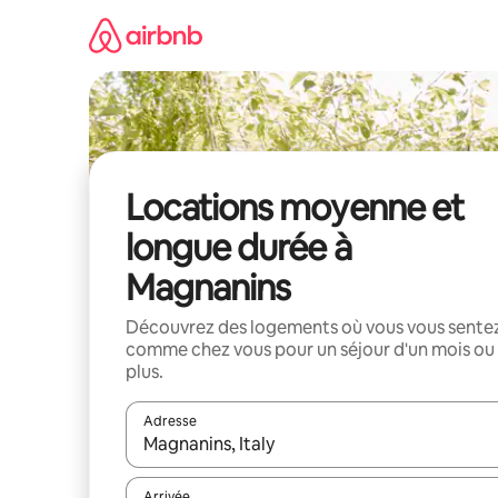
Aller
directement
au
contenu
Locations moyenne et
longue durée à
Magnanins
Découvrez des logements où vous vous sente
comme chez vous pour un séjour d'un mois ou
plus.
Adresse
Lorsque les résultats s'affichent, utilisez les flèc
Arrivée