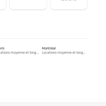
ami
Montréal
Locations moyenne et longue durée
Locations moyenne et longue durée