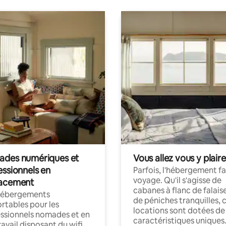
des numériques et
Vous allez vous y plaire
essionnels en
Parfois, l'hébergement fai
voyage. Qu'il s'agisse de
acement
cabanes à flanc de falais
hébergements
de péniches tranquilles, 
rtables pour les
locations sont dotées de
ssionnels nomades et en
caractéristiques uniques
ravail disposant du wifi