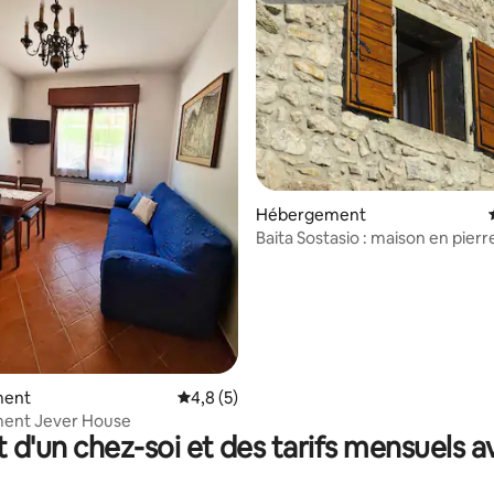
ur la base de 4 commentaires : 4,75 sur 5
Hébergement
Baita Sostasio : maison en pierr
vue sur le Zoncolan
ment
Évaluation moyenne sur la base de 5 comm
4,8 (5)
ent Jever House
t d'un chez-soi et des tarifs mensuels 