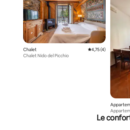
Chalet
Évaluation moyenne s
4,75 (4)
Chalet Nido del Picchio
Apparte
Appartem
Le confor