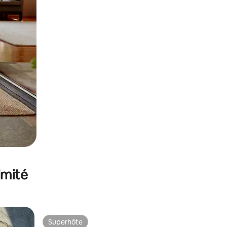
imité
Superhôte
Superhôte