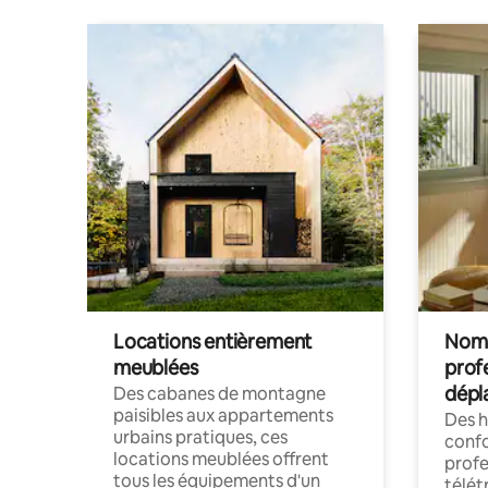
Locations entièrement
Noma
meublées
prof
dépl
Des cabanes de montagne
paisibles aux appartements
Des 
urbains pratiques, ces
confo
locations meublées offrent
profe
tous les équipements d'un
télét