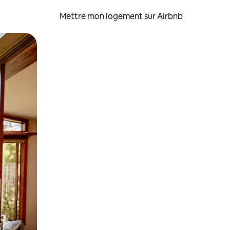
Mettre mon logement sur Airbnb
sant glisser.