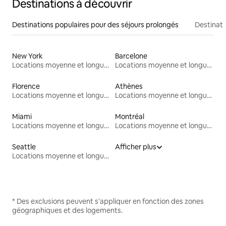
Destinations à découvrir
Destinations populaires pour des séjours prolongés
Destinati
New York
Barcelone
Locations moyenne et longue durée
Locations moyenne et longue durée
Florence
Athènes
Locations moyenne et longue durée
Locations moyenne et longue durée
Miami
Montréal
Locations moyenne et longue durée
Locations moyenne et longue durée
Seattle
Afficher plus
Locations moyenne et longue durée
* Des exclusions peuvent s'appliquer en fonction des zones
géographiques et des logements.