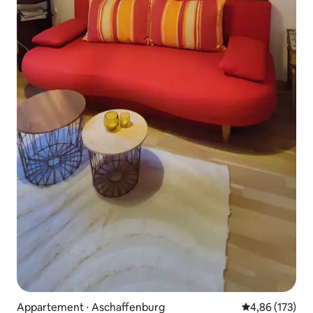
Appartement ⋅ Aschaffenburg
Évaluation moy
4,86 (173)