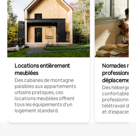
Locations entièrement
Nomades num
meublées
professionnel
déplacement
Des cabanes de montagne
paisibles aux appartements
Des hébergem
urbains pratiques, ces
confortables p
locations meublées offrent
professionnels
tous les équipements d'un
télétravail dis
logement standard.
et d'espaces de