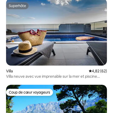
Superhôte
Superhôte
Villa
Évaluation mo
4,82 (62)
Villa neuve avec vue imprenable sur la mer et piscine
chauffée
Coup de cœur voyageurs
Coup de cœur voyageurs