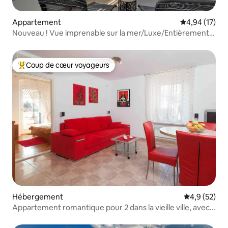
Appartement
Évaluation mo
4,94 (17)
Nouveau ! Vue imprenable sur la mer/Luxe/Entièrement
climatisé ! 2026
Coup de cœur voyageurs
Coups de cœur voyageurs les plus appréciés
Hébergement
Évaluation m
4,9 (52)
Appartement romantique pour 2 dans la vieille ville, avec
balcon