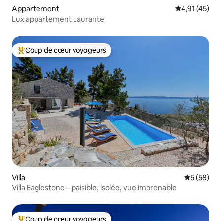
Appartement
Évaluation mo
4,91 (45)
Lux appartement Laurante
Coup de cœur voyageurs
Coups de cœur voyageurs les plus appréciés
Villa
Évaluation
5 (58)
Villa Eaglestone – paisible, isolée, vue imprenable
Coup de cœur voyageurs