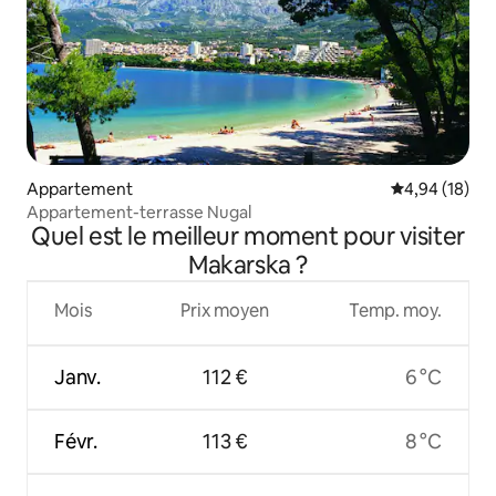
Appartement
Évaluation mo
4,94 (18)
Appartement-terrasse Nugal
Quel est le meilleur moment pour visiter
Makarska ?
Mois
Prix moyen
Temp. moy.
Janv.
112 €
6 °C
Févr.
113 €
8 °C