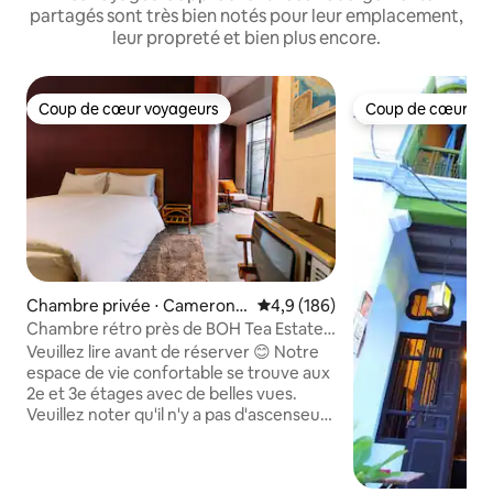
partagés sont très bien notés pour leur emplacement,
leur propreté et bien plus encore.
Coup de cœur voyageurs
Coup de cœur vo
Coup de cœur voyageurs
Coup de cœur vo
Chambre privée ⋅ Cameron
Évaluation moyenne sur la base
4,9 (186)
Highlands
Chambre rétro près de BOH Tea Estate -
Strictement pas d'enfants
Veuillez lire avant de réserver 😊 Notre
espace de vie confortable se trouve aux
2e et 3e étages avec de belles vues.
Veuillez noter qu'il n'y a pas d'ascenseur,
donc il ne convient pas aux personnes
âgées, aux femmes enceintes ou aux
personnes à mobilité réduite. Les