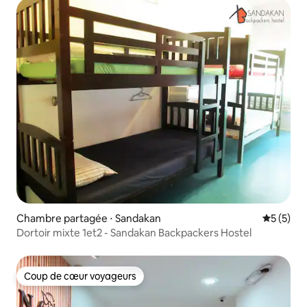
Chambre partagée ⋅ Sandakan
Évaluatio
5 (5)
Dortoir mixte 1et2 - Sandakan Backpackers Hostel
Coup de cœur voyageurs
Coup de cœur voyageurs