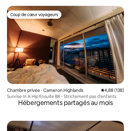
Luxx
Coup de cœur voyageurs
Coup de cœur voyageurs
Chambre privée ⋅ Cameron Highlands
Évaluation moy
4,88 (138)
Sunrise In A Hip Ensuite BR - Strictement pas d'enfants
Hébergements partagés au mois