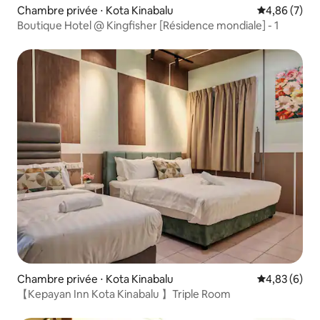
Chambre privée ⋅ Kota Kinabalu
Évaluation m
4,86 (7)
Boutique Hotel @ Kingfisher [Résidence mondiale] - 1
Chambre privée ⋅ Kota Kinabalu
Évaluation m
4,83 (6)
【Kepayan Inn Kota Kinabalu 】Triple Room