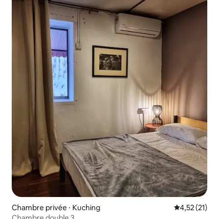
Chambre privée ⋅ Kuching
Évaluation mo
4,52 (21)
Chambre double 3