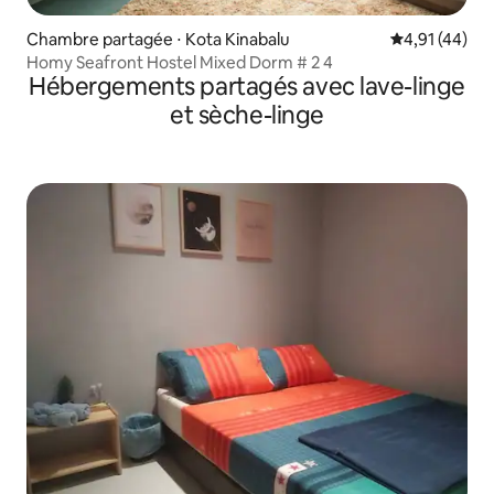
Chambre partagée ⋅ Kota Kinabalu
Évaluation mo
4,91 (44)
Homy Seafront Hostel Mixed Dorm # 2 4
Hébergements partagés avec lave-linge
et sèche-linge