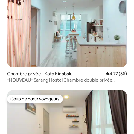
Chambre privée ⋅ Kota Kinabalu
Évaluation mo
4,77 (56)
*NOUVEAU* Sarang Hostel Chambre double privée
Queen
Coup de cœur voyageurs
Coup de cœur voyageurs