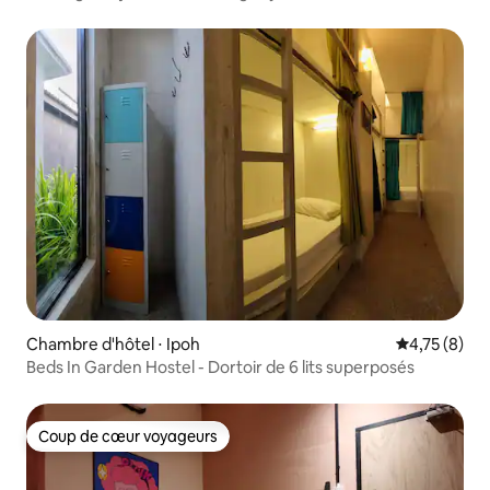
Chambre d'hôtel ⋅ Ipoh
Évaluation m
4,75 (8)
Beds In Garden Hostel - Dortoir de 6 lits superposés
Coup de cœur voyageurs
Coup de cœur voyageurs