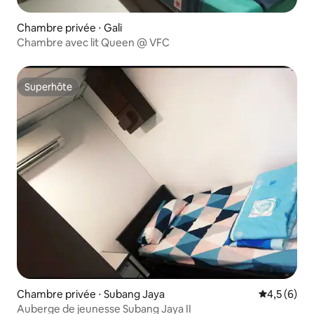
Chambre privée ⋅ Gali
Chambre avec lit Queen @ VFC
Superhôte
Superhôte
Chambre privée ⋅ Subang Jaya
Évaluation 
4,5 (6)
Auberge de jeunesse Subang Jaya II