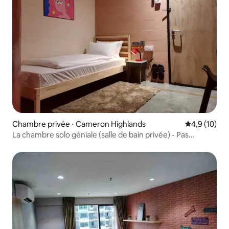
Chambre privée ⋅ Cameron Highlands
Évaluation m
4,9 (10)
La chambre solo géniale (salle de bain privée) - Pas
d'enfants