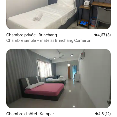
Chambre privée ⋅ Brinchang
Évaluation m
4,67 (3)
Chambre simple + matelas Brinchang Cameron
Chambre d'hôtel ⋅ Kampar
Évaluation m
4,5 (12)