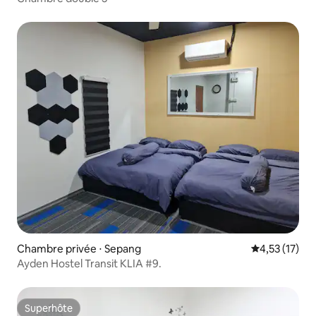
Chambre privée ⋅ Sepang
Évaluation mo
4,53 (17)
Ayden Hostel Transit KLIA #9.
Superhôte
Superhôte