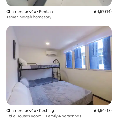
Chambre privée ⋅ Pontian
Évaluation mo
4,57 (14)
Taman Megah homestay
Chambre privée ⋅ Kuching
Évaluation mo
4,54 (13)
Little Houses Room D Family 4 personnes