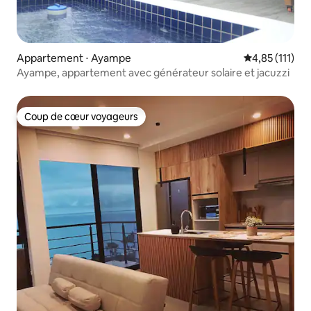
Appartement ⋅ Ayampe
Évaluation mo
4,85 (111)
Ayampe, appartement avec générateur solaire et jacuzzi
Coup de cœur voyageurs
Coup de cœur voyageurs