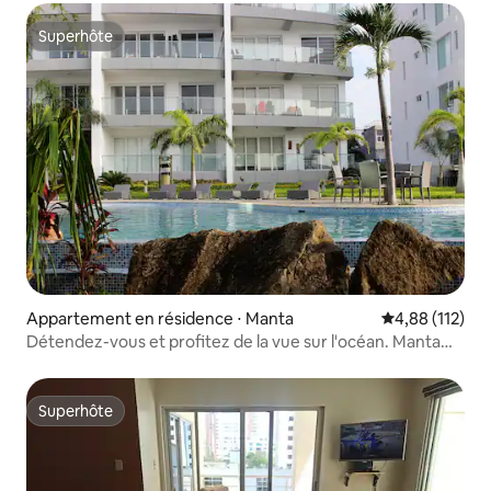
Superhôte
Superhôte
Appartement en résidence ⋅ Manta
Évaluation moy
4,88 (112)
Détendez-vous et profitez de la vue sur l'océan. Manta
Équateur
Superhôte
Superhôte