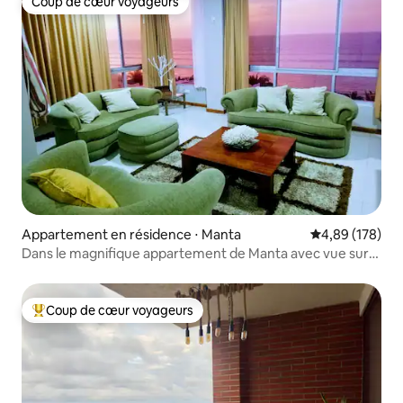
Coup de cœur voyageurs
Coup de cœur voyageurs
Appartement en résidence ⋅ Manta
Évaluation moy
4,89 (178)
Dans le magnifique appartement de Manta avec vue sur
l'océan
Coup de cœur voyageurs
Coups de cœur voyageurs les plus appréciés