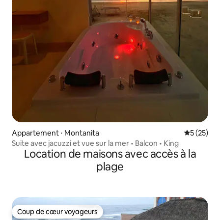
Appartement ⋅ Montanita
Évaluation
5 (25)
Suite avec jacuzzi et vue sur la mer • Balcon • King
Location de maisons avec accès à la
plage
Coup de cœur voyageurs
Coup de cœur voyageurs