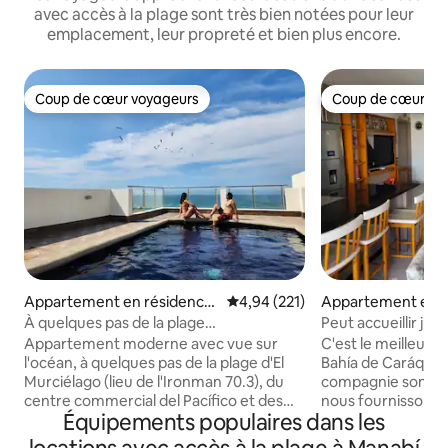
avec accès à la plage sont très bien notées pour leur
emplacement, leur propreté et bien plus encore.
Coup de cœur voyageurs
Coup de cœur vo
Coup de cœur voyageurs
Coup de cœur vo
Appartement en résidence
Évaluation moyenne sur la base 
4,94 (221)
Appartement en r
⋅ Manta
Bahia de Caraque
À quelques pas de la plage
Peut accueillir jus
d'El Murciélago – Calme et moderne
parking pour 3 voi
Appartement moderne avec vue sur
C'est le meilleur «
l'océan, à quelques pas de la plage d'El
Bahía de Caráquez
Murciélago (lieu de l'Ironman 70.3), du
compagnie sont l
centre commercial del Pacífico et des
nous fournissons u
Équipements populaires dans les
meilleurs restaurants locaux. Parfait
compagnie GRATU
pour les vacances/le travail à distance
destinataires pour 