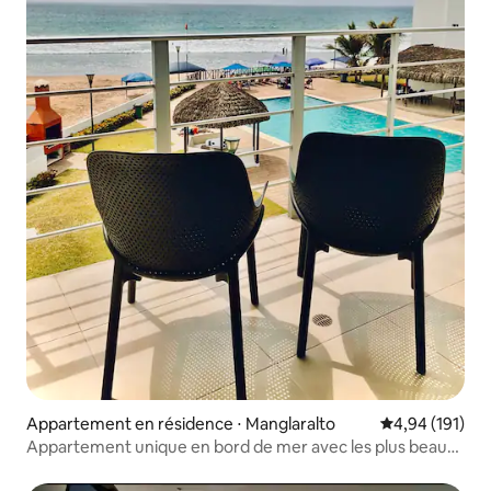
Appartement en résidence ⋅ Manglaralto
Évaluation moy
4,94 (191)
Appartement unique en bord de mer avec les plus beaux
couchers de soleil