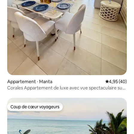
Appartement ⋅ Manta
Évaluation mo
4,95 (40)
Corales Appartement de luxe avec vue spectaculaire sur
la mer
Coup de cœur voyageurs
Coup de cœur voyageurs