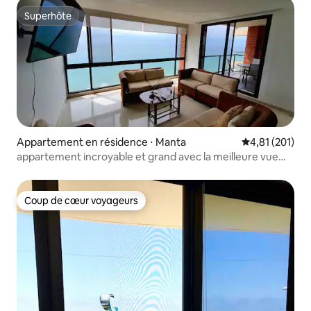
Superhôte
Superhôte
Appartement en résidence ⋅ Manta
Évaluation moy
4,81 (201)
appartement incroyable et grand avec la meilleure vue
sur l'océan manta
Coup de cœur voyageurs
Coup de cœur voyageurs