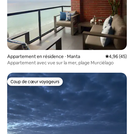
Appartement en résidence ⋅ Manta
Évaluation mo
4,96 (45)
Appartement avec vue sur la mer, plage Murciélago
Coup de cœur voyageurs
Coup de cœur voyageurs