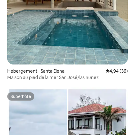
Hébergement ⋅ Santa Elena
Évaluation mo
4,94 (36)
Maison au pied de la mer San José/las nuñez
Superhôte
Superhôte