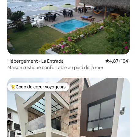
Hébergement ⋅ La Entrada
Évaluation moy
4,87 (104)
Maison rustique confortable au pied de la mer
Coup de cœur voyageurs
Coups de cœur voyageurs les plus appréciés