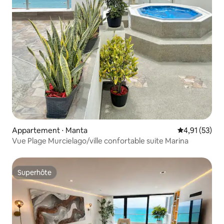
Appartement ⋅ Manta
Évaluation mo
4,91 (53)
Vue Plage Murcielago/ville confortable suite Marina
Superhôte
Superhôte