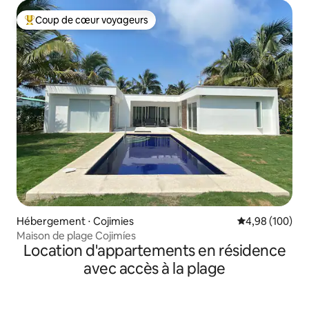
Coup de cœur voyageurs
Coups de cœur voyageurs les plus appréciés
Hébergement ⋅ Cojimies
Évaluation moy
4,98 (100)
Maison de plage Cojimíes
Location d'appartements en résidence
avec accès à la plage