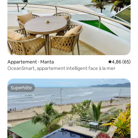
Appartement ⋅ Manta
Évaluation mo
4,86 (65)
OceanSmart, appartement intelligent face à la mer
Superhôte
Superhôte