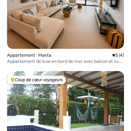
Appartement ⋅ Manta
Évaluatio
5 (4)
Appartement de luxe en bord de mer avec balcon et vue
sur l'océan
Coup de cœur voyageurs
Coups de cœur voyageurs les plus appréciés