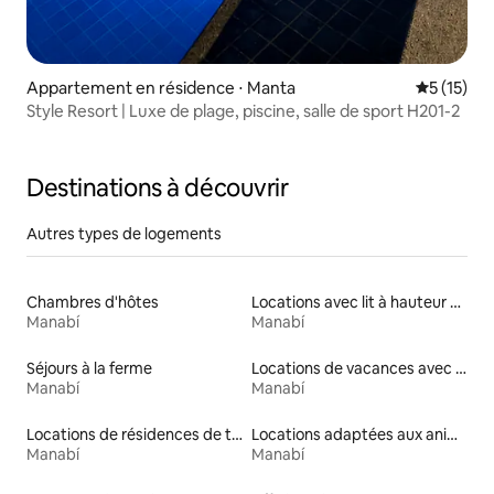
Appartement en résidence ⋅ Manta
Évaluation
5 (15)
Style Resort | Luxe de plage, piscine, salle de sport H201-2
Destinations à découvrir
Autres types de logements
Chambres d'hôtes
Locations avec lit à hauteur adaptée
Manabí
Manabí
Séjours à la ferme
Locations de vacances avec piscine
Manabí
Manabí
Locations de résidences de tourisme
Locations adaptées aux animaux
Manabí
Manabí