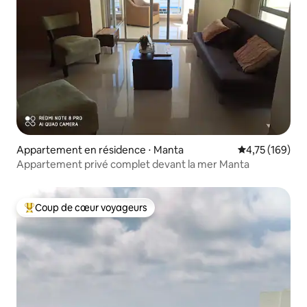
Appartement en résidence ⋅ Manta
Évaluation moy
4,75 (169)
Appartement privé complet devant la mer Manta
Coup de cœur voyageurs
Coups de cœur voyageurs les plus appréciés