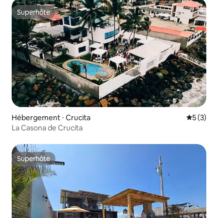
Superhôte
Superhôte
Hébergement ⋅ Crucita
Évaluatio
5 (3)
La Casona de Crucita
Superhôte
Superhôte