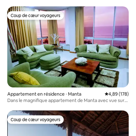
sur l'océan manta
Coup de cœur voyageurs
Coup de cœur voyageurs
Appartement en résidence ⋅ Manta
Évaluation moy
4,89 (178)
Dans le magnifique appartement de Manta avec vue sur
l'océan
Coup de cœur voyageurs
Coup de cœur voyageurs