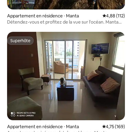
Appartement en résidence ⋅ Manta
Évaluation moy
4,88 (112)
Détendez-vous et profitez de la vue sur l'océan. Manta
Équateur
Superhôte
Superhôte
Appartement en résidence ⋅ Manta
Évaluation moy
4,75 (169)