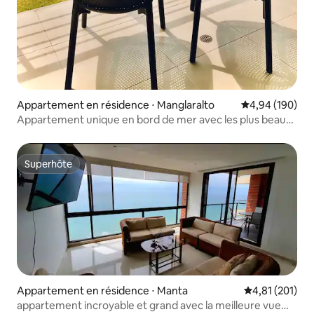
Appartement en résidence ⋅ Manglaralto
Évaluation moy
4,94 (190)
Appartement unique en bord de mer avec les plus beaux
couchers de soleil
Superhôte
Superhôte
Appartement en résidence ⋅ Manta
Évaluation moy
4,81 (201)
appartement incroyable et grand avec la meilleure vue