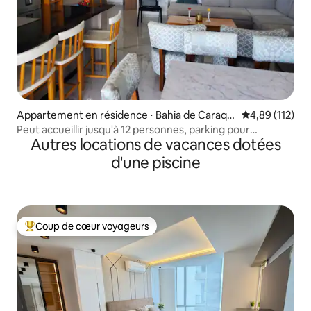
Appartement en résidence ⋅ Bahia de Caraqu
Évaluation moy
4,89 (112)
ez
Peut accueillir jusqu'à 12 personnes, parking pour
Autres locations de vacances dotées
3 voitures et piscine
d'une piscine
Coup de cœur voyageurs
Coups de cœur voyageurs les plus appréciés