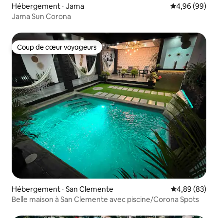
Hébergement ⋅ Jama
Évaluation mo
4,96 (99)
Jama Sun Corona
Coup de cœur voyageurs
Coup de cœur voyageurs
Hébergement ⋅ San Clemente
Évaluation mo
4,89 (83)
Belle maison à San Clemente avec piscine/Corona Spots