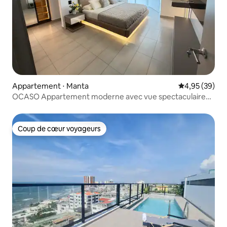
Appartement ⋅ Manta
Évaluation mo
4,95 (39)
OCASO Appartement moderne avec vue spectaculaire
sur la mer
Coup de cœur voyageurs
Coup de cœur voyageurs