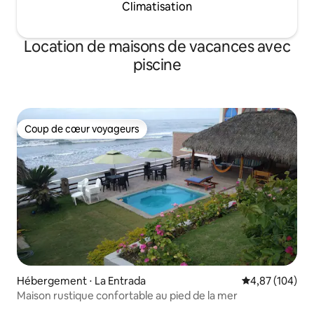
Climatisation
Location de maisons de vacances avec
piscine
Coup de cœur voyageurs
Coup de cœur voyageurs
Hébergement ⋅ La Entrada
Évaluation moy
4,87 (104)
Maison rustique confortable au pied de la mer