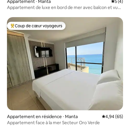
Appartement ⋅ Manta
Évaluatio
5 (4)
Appartement de luxe en bord de mer avec balcon et vue
sur l'océan
Coup de cœur voyageurs
Coups de cœur voyageurs les plus appréciés
Appartement en résidence ⋅ Manta
Évaluation mo
4,94 (65)
Appartement face à la mer Secteur Oro Verde