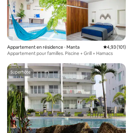
Appartement en résidence ⋅ Manta
Évaluation moy
4,93 (101)
Appartement pour familles. Piscine + Grill + Hamacs
Superhôte
Superhôte