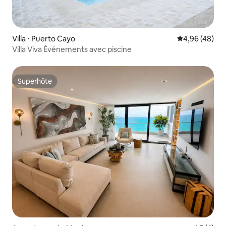
Villa ⋅ Puerto Cayo
Évaluation mo
4,96 (48)
Villa Viva Événements avec piscine
Superhôte
Superhôte