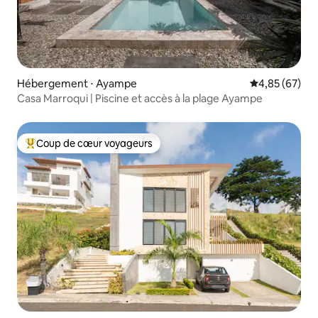
Hébergement ⋅ Ayampe
Évaluation mo
4,85 (67)
Casa Marroqui | Piscine et accès à la plage Ayampe
Coup de cœur voyageurs
Coups de cœur voyageurs les plus appréciés