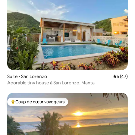
Suite ⋅ San Lorenzo
Évaluation
5 (47)
Adorable tiny house à San Lorenzo, Manta
Coup de cœur voyageurs
Coups de cœur voyageurs les plus appréciés