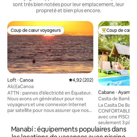
sont très bien notées pour leur emplacement, leur
propreté et bien plus encore.
Coup de cœur voyageurs
Coup de cœur 
Coup de cœur voyageurs
Coups de cœur vo
Loft ⋅ Canoa
Évaluation moyenne sur la base 
4,92 (202)
Alo)(aCanoa
Cabane ⋅ Ayampe
ATTN : pannes d'électricité en Équateur.
Nous avons un générateur pour nos
Casita de Bambu*p
voyageurs et une connexion Internet
verte*2 min-plage
La Casita De Bam
par satellite pour nous assurer que nos
CONFORTABLE dan
voyageurs peuvent être à l'aise. Notre
avec une PISCINE
appartement est situé dans une
seulement 3 pâtés
urbanisation privée fermée qui abrite
Manabí : équipements populaires dans
meilleure PLAGE D
actuellement quelques maisons. Il se
accueillir jusqu'à 6 per