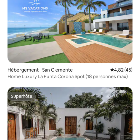
Hébergement ⋅ San Clemente
Évaluation mo
4,82 (45)
Home Luxury La Punta Corona Spot (18 personnes max)
Superhôte
Superhôte