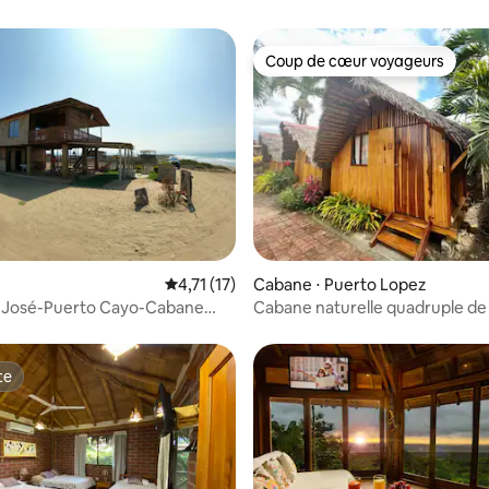
Coup de cœur voyageurs
Coup de cœur voyageurs
 sur la base de 10 commentaires : 5 sur 5
Évaluation moyenne sur la base de 17 comme
4,71 (17)
Cabane ⋅ Puerto Lopez
n José-Puerto Cayo-Cabane
Cabane naturelle quadruple de
Lodge
te
te