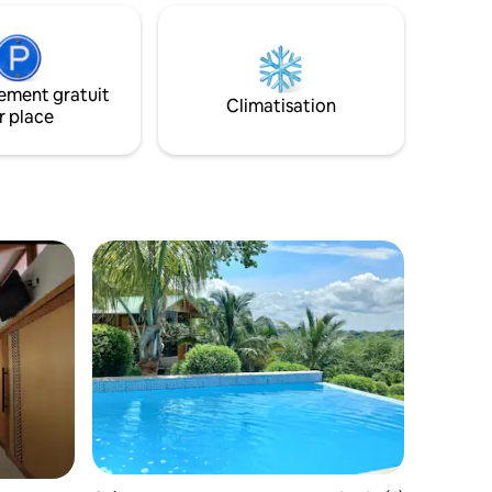
ès joli
Nous acceptons les animaux de
s pouvez
compagnie avec supplément et
re et
restrictions. Profitez des sons apaisants
Les
de l'océan, de la nature et également de
respectés
ement gratuit
la vue imprenable et directe sur l'océan.
Climatisation
 car le
r place
Le meilleur est la paix et le calme, ainsi
que les plages naturelles privées