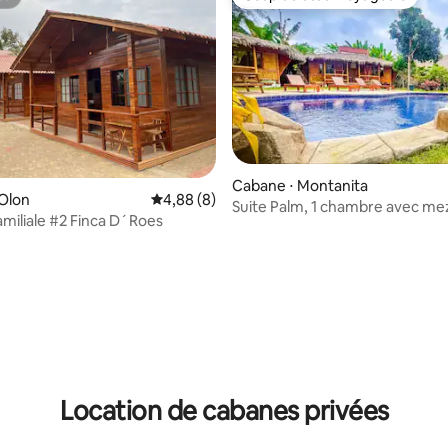
te
Coup de cœur voyageurs
ur la base de 15 commentaires : 4,8 sur 5
Cabane ⋅ Montanita
Olon
Évaluation moyenne sur la base de 8 commen
4,88 (8)
Suite Palm, 1 chambre avec me
miliale #2 Finca D´Roes
salle de bain privée/climatisatio
Location de cabanes privées