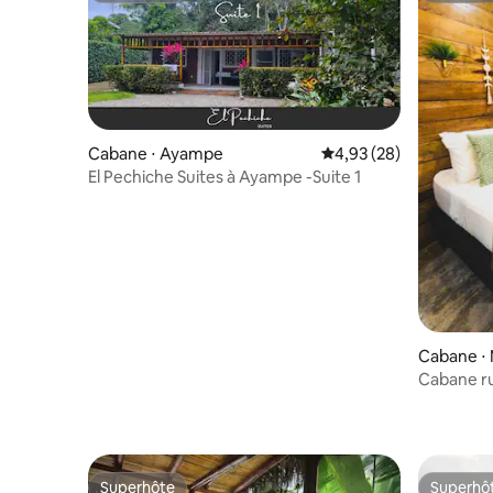
Cabane ⋅ Ayampe
Évaluation moyenne sur
4,93 (28)
El Pechiche Suites à Ayampe -Suite 1
Cabane ⋅ 
Cabane r
point de s
Superhôte
Superhô