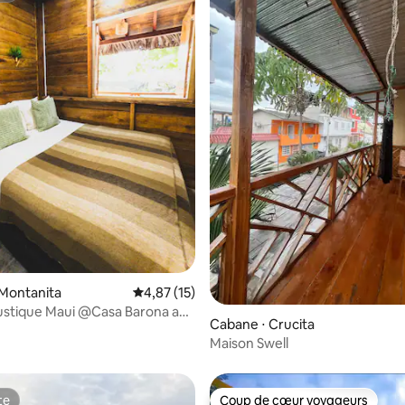
 la base de 28 commentaires : 4,93 sur 5
Montanita
Évaluation moyenne sur la base de 15 comme
4,87 (15)
ustique Maui @Casa Barona au
Cabane ⋅ Crucita
urf
Maison Swell
te
Coup de cœur voyageurs