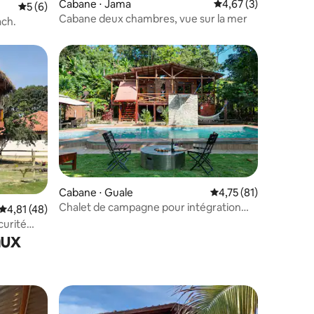
Cabane ⋅ Jama
Évaluation moyenne s
4,67 (3)
Évaluation moyenne sur la base de 6 commentaires : 5 sur 5
5 (6)
Cabane deux chambres, vue sur la mer
ach.
Cabane ⋅ Guale
Évaluation moyenne su
4,75 (81)
Chalet de campagne pour intégration
taires : 4,88 sur 5
Évaluation moyenne sur la base de 48 commentaires : 4,81 sur 5
4,81 (48)
familiale.
curité
aux