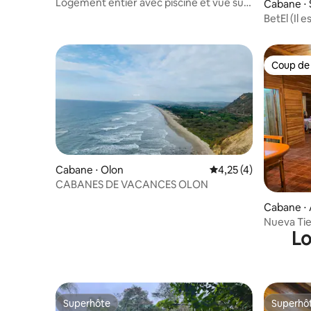
Logement entier avec piscine et vue sur
Cabane ⋅
la mer
BetEl (Il 
Coup de
Coup de
Cabane ⋅ Olon
Évaluation moyenne s
4,25 (4)
CABANES DE VACANCES OLON
Cabane ⋅
Nueva Tie
Lo
maison M
Superhôte
Superhô
Superhôte
Superhô