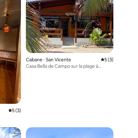
Cabane ⋅ San Vicente
Évaluation moyenn
5 (3)
Casa Bella de Campo sur la plage à
Manabí
ntaires : 4,87 sur 5
Évaluation moyenne sur la base de 3 commentaires : 5 sur 5
5 (3)