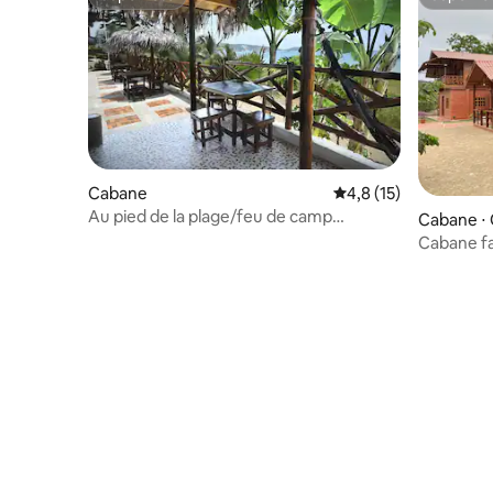
Superhôte
Superhô
Cabane
Évaluation moyenne s
4,8 (15)
Au pied de la plage/feu de camp
Cabane ⋅ 
nocturne
Cabane fa