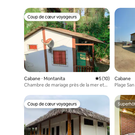
Coup de cœur voyageurs
Coup de cœur voyageurs
Cabane ⋅ Montanita
Évaluation moyenne
5 (10)
Cabane
Chambre de mariage près de la mer et
Plage Sa
avec un espace vert
complète
Coup de cœur voyageurs
Superhô
Coup de cœur voyageurs
Superhô