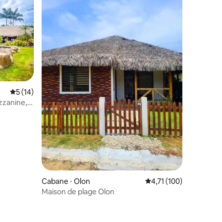
Évaluation moyenne sur la base de 14 commentaires : 5 sur 5
5 (14)
taires : 4,88 sur 5
zzanine,
n
Cabane ⋅ Olon
Évaluation moyenne sur
4,71 (100)
Maison de plage Olon