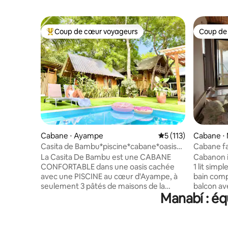
Coup de cœur voyageurs
Coup de
Coups de cœur voyageurs les plus appréciés
Coup de
Cabane ⋅ Ayampe
Évaluation moyenne 
5 (113)
Cabane ⋅ 
Santa Mar
Casita de Bambu*piscine*cabane*oasis
Cabane fac
verte*2 min-plage
La Casita De Bambu est une CABANE
Cabanon i
CONFORTABLE dans une oasis cachée
1 lit simp
avec une PISCINE au cœur d'Ayampe, à
bain comp
seulement 3 pâtés de maisons de la
balcon avec hamac. I
Manabí : éq
meilleure PLAGE DE SURF et peut
maison co
accueillir jusqu'à 6 personnes ! -PRIVACY
bain, 2 li
dans une cabane avec de GRANDS
hamac à l'
ARBRES ; - Préparez de délicieux repas
les sons d