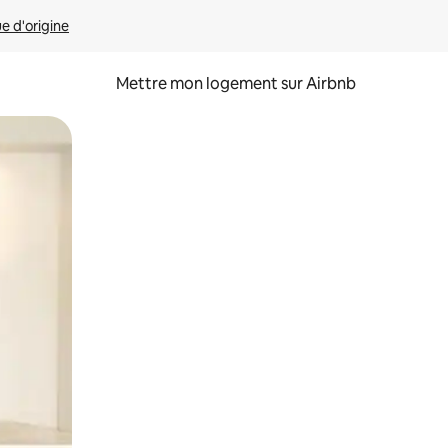
ue d'origine
Mettre mon logement sur Airbnb
sant glisser.