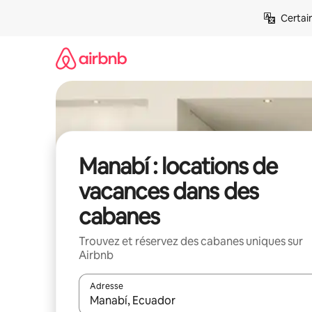
Aller
Certai
directement
au
contenu
Manabí : locations de
vacances dans des
cabanes
Trouvez et réservez des cabanes uniques sur
Airbnb
Adresse
Lorsque les résultats s'affichent, utilisez les flèc