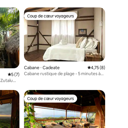
Coup de cœur voyageurs
Coup de cœur voyageurs
Cabane ⋅ Cadeate
Évaluation moyenne s
4,75 (8)
Cabane rustique de plage - 5 minutes à
ntaires : 4,71 sur 5
Évaluation moyenne sur la base de 7 commentaires : 5 sur 5
5 (7)
Montañita.
 Zutalu
Coup de cœur voyageurs
Coup de cœur voyageurs