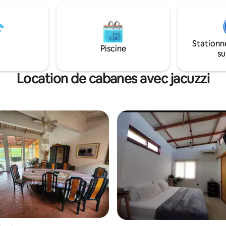
avec placard et d'eau chaude. Tr
s privées jusqu'où vous pouvez
balcon avec un hamac, où vou
à pied. Et bien sûr, la vue et les
passer du temps à vous détend
es couchers de soleil sur
profiter des sons des oiseaux. 
 ! Le logement est
niveaux sonores doivent être 
Stationn
e pour des séjours courte ou
Piscine
pendant les heures d'ouverture
su
rée. Des réductions sont
spa est à proximité.
es pour les séjours longue
Location de cabanes avec jacuzzi