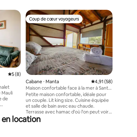
Cabane ⋅
Coup de cœur voyageurs
Coup
Coup de cœur voyageurs
Coups d
Le séjour
Cabane s
dans le v
sécurité,
plusieurs
l'équitati
courts de 
football, 
enfants, 
Évaluation moyenne sur la base de 8 commentaires : 5 sur 5
5 (8)
vous voul
entaires : 4,9 sur 5
Cabane ⋅ Manta
Évaluation moyenne su
4,91 (58)
5 minutes
halet
proximité
Maison confortable face à la mer à Santa
 Mauli
l'une des
Marianita
Petite maison confortable, idéale pour
e de
l'Équateu
un couple. Lit king size. Cuisine équipée
route du
et salle de bain avec eau chaude.
, d'un
touristiq
Terrasse avec hamac d'où l'on peut voir
r la
compagn
 en location
des baleines en saison. Si vous cherchez
connexion
à vous déconnecter de la ville... c'est
ntièrement
l'endroit idéal ! Dans le village, il y a
moderne
plusieurs commerces et restaurants.