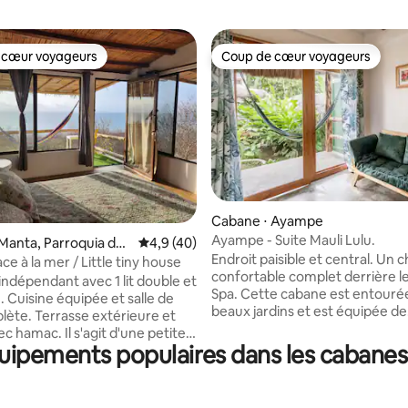
 cœur voyageurs
Coup de cœur voyageurs
 cœur voyageurs
Coup de cœur voyageurs
Cabane ⋅ Ayampe
Ayampe - Suite Mauli Lulu.
sur la base de 113 commentaires : 5 sur 5
Manta, Parroquia de
Évaluation moyenne sur la base de 40 comm
4,9 (40)
Endroit paisible et central. Un c
ianita
e à la mer / Little tiny house
confortable complet derrière le
ndépendant avec 1 lit double et
Spa. Cette cabane est entouré
le. Cuisine équipée et salle de
beaux jardins et est équipée de
lète. Terrasse extérieure et
climatisation, d'un lit queen size
l s'agit d'une petite
canapé où vous pouvez regarde
uipements populaires dans les cabanes
nfortable avec cuisine, salle de
télévision avec Netflix, d'une 
ts et terrasse en bambou avec
Wi-Fi gratuite, d'une cuisine e
extérieur. Calme et tranquillité,
meublée, d'une salle de bain 
e la nature et les plages