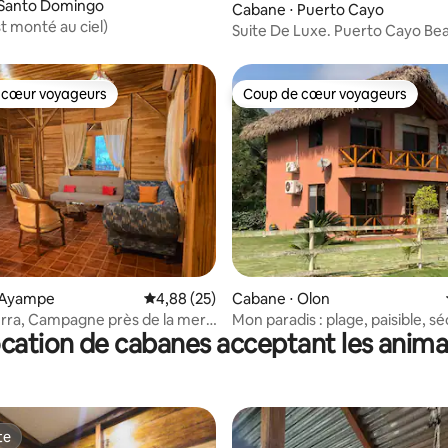
 Santo Domingo
Cabane ⋅ Puerto Cayo
est monté au ciel)
Suite De Luxe. Puerto Cayo Be
 cœur voyageurs
Coup de cœur voyageurs
 cœur voyageurs
Coup de cœur voyageurs
ur la base de 4 commentaires : 4,25 sur 5
 Ayampe
Évaluation moyenne sur la base de 25 commen
4,88 (25)
Cabane ⋅ Olon
rra, Campagne près de la mer,
Mon paradis : plage, paisible, sé
cation de cabanes acceptant les anim
ia
24h/24 et 7j/7
te
te