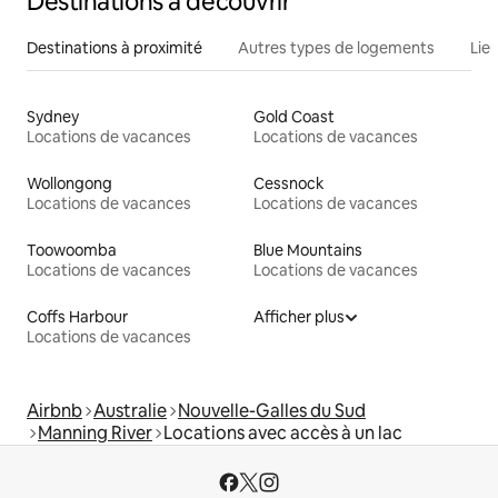
Destinations à découvrir
Destinations à proximité
Autres types de logements
Lie
Sydney
Gold Coast
Locations de vacances
Locations de vacances
Wollongong
Cessnock
Locations de vacances
Locations de vacances
Toowoomba
Blue Mountains
Locations de vacances
Locations de vacances
Coffs Harbour
Afficher plus
Locations de vacances
Airbnb
Australie
Nouvelle-Galles du Sud
Manning River
Locations avec accès à un lac