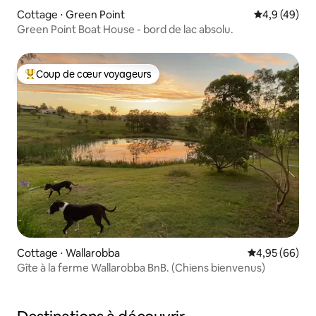
Cottage ⋅ Green Point
Évaluation m
4,9 (49)
Green Point Boat House - bord de lac absolu.
Coup de cœur voyageurs
Coups de cœur voyageurs les plus appréciés
Cottage ⋅ Wallarobba
Évaluation mo
4,95 (66)
Gîte à la ferme Wallarobba BnB. (Chiens bienvenus)