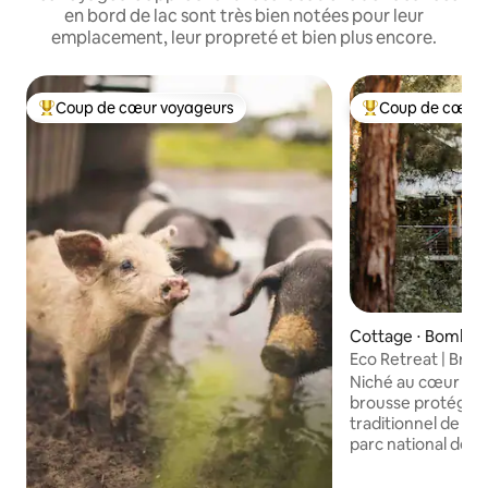
en bord de lac sont très bien notées pour leur
emplacement, leur propreté et bien plus encore.
Coup de cœur voyageurs
Coup de cœur 
Coups de cœur voyageurs les plus appréciés
Coups de cœur vo
Cottage ⋅ Bombah
Eco Retreat | Brous
Foyer
Niché au cœur de 
brousse protégée s
traditionnel de Wo
parc national de 
Point Eco Cottages
ralentir, se reconn