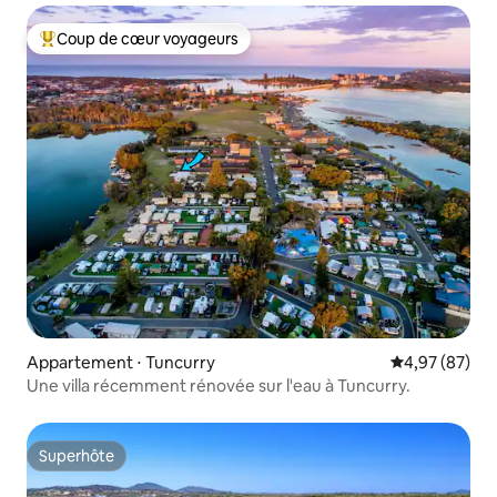
Coup de cœur voyageurs
Coups de cœur voyageurs les plus appréciés
Appartement ⋅ Tuncurry
Évaluation mo
4,97 (87)
Une villa récemment rénovée sur l'eau à Tuncurry.
Superhôte
Superhôte