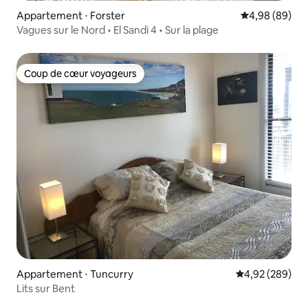
Appartement ⋅ Forster
Évaluation mo
4,98 (89)
Vagues sur le Nord • El Sandi 4 • Sur la plage
Coup de cœur voyageurs
Coup de cœur voyageurs
Appartement ⋅ Tuncurry
Évaluation moy
4,92 (289)
Lits sur Bent