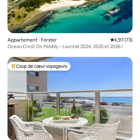
Appartement ⋅ Forster
Évaluation mo
4,97 (73)
Ocean Crest On Pebbly – Lauréat 2024, 2025 et 2026 !
Coup de cœur voyageurs
Coups de cœur voyageurs les plus appréciés