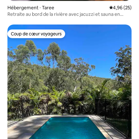
Hébergement ⋅ Taree
Évaluation mo
4,96 (25)
Retraite au bord de la rivière avec jacuzzi et sauna en
cèdre
Coup de cœur voyageurs
Coup de cœur voyageurs