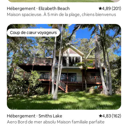
Hébergement ⋅ Elizabeth Beach
Évaluation moy
4,89 (201)
Maison spacieuse. À 5 min de la plage, chiens bienvenus
Coup de cœur voyageurs
Coup de cœur voyageurs
Hébergement ⋅ Smiths Lake
Évaluation moy
4,83 (162)
Aero Bord de mer absolu Maison familiale parfaite