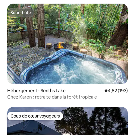
Superhôte
Superhôte
Hébergement ⋅ Smiths Lake
Évaluation moy
4,82 (193)
Chez Karen : retraite dans la forêt tropicale
Coup de cœur voyageurs
Coup de cœur voyageurs