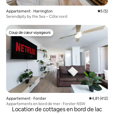
Appartement ⋅ Harrington
Évaluatio
5 (5)
Serendipity by the Sea ~ Côte nord
Coup de cœur voyageurs
Coup de cœur voyageurs
Appartement ⋅ Forster
Évaluation moy
4,81 (412)
Appartements en bord de mer : Forster NSW
Location de cottages en bord de lac