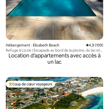
Hébergement ⋅ Elizabeth Beach
Évaluation mo
4,9 (109)
Refuge à Lizzie | Escapade au bord de la piscine, du lac et
Location d'appartements avec accès à
dans la brousse
un lac
Coup de cœur voyageurs
Coups de cœur voyageurs les plus appréciés