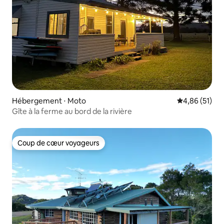
Hébergement ⋅ Moto
Évaluation mo
4,86 (51)
Gîte à la ferme au bord de la rivière
Coup de cœur voyageurs
Coup de cœur voyageurs