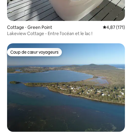
Cottage ⋅ Green Point
Évaluation moy
4,87 (171)
Lakeview Cottage - Entre l'océan et le lac !
Coup de cœur voyageurs
Coup de cœur voyageurs