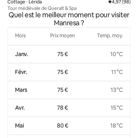
Cottage ⋅ Lérida
Évaluation mo
4,97 (98)
Tour médiévale de Queralt & Spa
Quel est le meilleur moment pour visiter
Manresa ?
Mois
Prix moyen
Temp. moy.
Janv.
75 €
10 °C
Févr.
75 €
11 °C
Mars
75 €
13 °C
Avr.
78 €
15 °C
Mai
80 €
18 °C