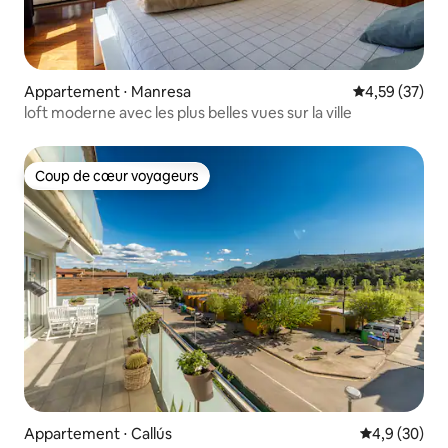
Appartement ⋅ Manresa
Évaluation mo
4,59 (37)
loft moderne avec les plus belles vues sur la ville
Coup de cœur voyageurs
Coup de cœur voyageurs
Appartement ⋅ Callús
Évaluation m
4,9 (30)