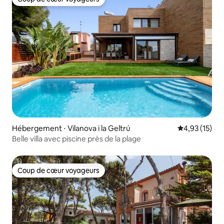
Coup de cœur voyageurs
Hébergement ⋅ Vilanova i la Geltrú
Évaluation mo
4,93 (15)
Belle villa avec piscine près de la plage
Coup de cœur voyageurs
Coup de cœur voyageurs