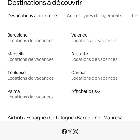
Destinations à découvrir
Destinations à proximité
Autres types de logements
Lie
Barcelone
Valence
Locations de vacances
Locations de vacances
Marseille
Alicante
Locations de vacances
Locations de vacances
Toulouse
Cannes
Locations de vacances
Locations de vacances
Palma
Afficher plus
Locations de vacances
Airbnb
Espagne
Catalogne
Barcelone
Manresa