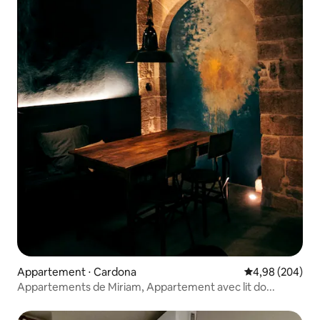
Appartement ⋅ Cardona
Évaluation moy
4,98 (204)
Appartements de Miriam, Appartement avec lit do...