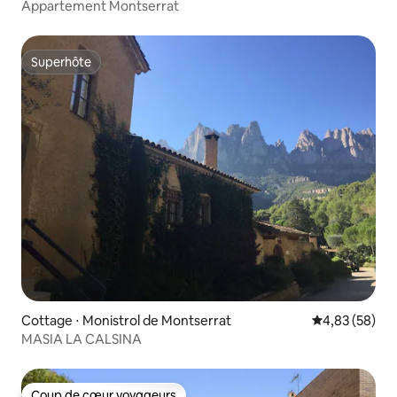
Appartement Montserrat
Superhôte
Superhôte
Cottage ⋅ Monistrol de Montserrat
Évaluation mo
4,83 (58)
MASIA LA CALSINA
Coup de cœur voyageurs