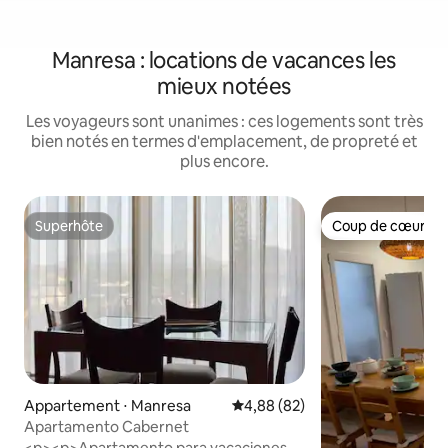
Manresa : locations de vacances les
mieux notées
Les voyageurs sont unanimes : ces logements sont très
bien notés en termes d'emplacement, de propreté et
plus encore.
Superhôte
Coup de cœur vo
Superhôte
Coup de cœur vo
Appartement ⋅ Manresa
Évaluation moyenne sur la base
4,88 (82)
Apartamento Cabernet
<p><p>Apartamento para vacaciones