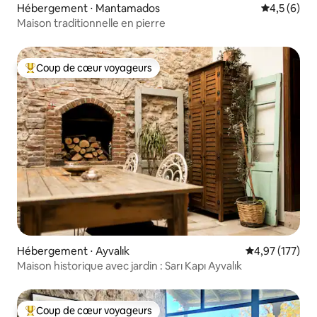
Hébergement ⋅ Mantamados
Évaluation 
4,5 (6)
Maison traditionnelle en pierre
Coup de cœur voyageurs
Coups de cœur voyageurs les plus appréciés
Hébergement ⋅ Ayvalık
Évaluation moy
4,97 (177)
Maison historique avec jardin : Sarı Kapı Ayvalık
Coup de cœur voyageurs
Coups de cœur voyageurs les plus appréciés