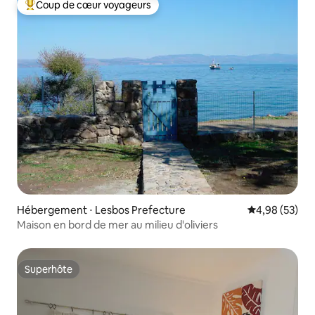
Coup de cœur voyageurs
Coups de cœur voyageurs les plus appréciés
Hébergement ⋅ Lesbos Prefecture
Évaluation mo
4,98 (53)
Maison en bord de mer au milieu d'oliviers
Superhôte
Superhôte