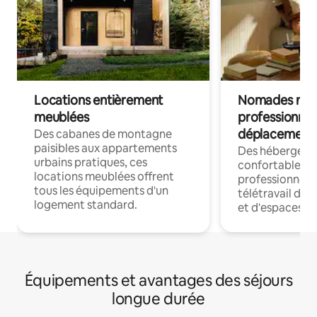
Locations entièrement
Nomades num
meublées
professionnel
déplacement
Des cabanes de montagne
paisibles aux appartements
Des hébergem
urbains pratiques, ces
confortables p
locations meublées offrent
professionnels
tous les équipements d'un
télétravail dis
logement standard.
et d'espaces de
Équipements et avantages des séjours
longue durée