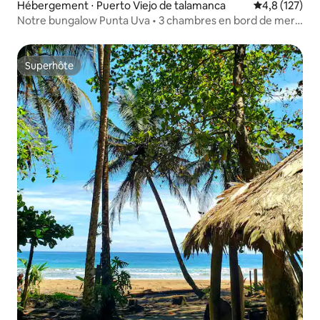
Hébergement ⋅ Puerto Viejo de talamanca
Évaluation mo
4,8 (127)
Notre bungalow Punta Uva • 3 chambres en bord de mer
avec climatisation
Superhôte
Superhôte