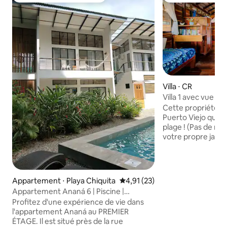
Villa ⋅ CR
Villa 1 avec vue sur
climatisation
Cette propriété es
Puerto Viejo qui e
plage ! (Pas de rues
votre propre jard
et avoir un accès di
Villas Serenidad,
et vous vous réveil
les sons de la mer 
Appartement ⋅ Playa Chiquita
Évaluation moyenne sur la base
4,91 (23)
plage pratiquement
Appartement Ananá 6 | Piscine |
serez toujours à 
Climatisation | WiFi | Télévision
Profitez d'une expérience de vie dans
la ville animée et
connectée | Près de la plage
l'appartement Ananá au PREMIER
Viejo (nous somme
ÉTAGE. Il est situé près de la rue
minutes à pied par 