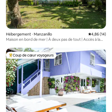
Hébergement ⋅ Manzanillo
Évaluation mo
4,86 (14)
Maison en bord de mer | À deux pas de tout | Accès à la
piscine
Coup de cœur voyageurs
Coups de cœur voyageurs les plus appréciés