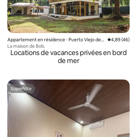
Appartement en résidence ⋅ Puerto Viejo de T
Évaluation mo
4,89 (46)
alamanca
La maison de Bob.
Locations de vacances privées en bord
de mer
Superhôte
Superhôte