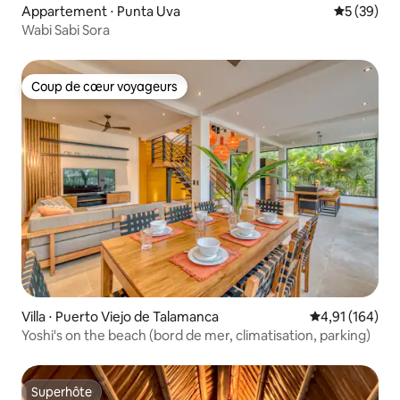
Appartement ⋅ Punta Uva
Évaluation
5 (39)
Wabi Sabi Sora
Coup de cœur voyageurs
Coup de cœur voyageurs
Villa ⋅ Puerto Viejo de Talamanca
Évaluation moy
4,91 (164)
Yoshi's on the beach (bord de mer, climatisation, parking)
Superhôte
Superhôte