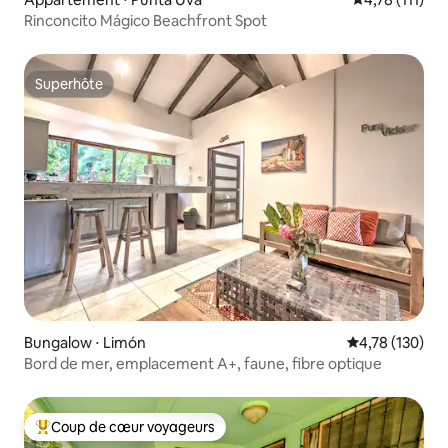
Rinconcito Mágico Beachfront Spot
Superhôte
Superhôte
Bungalow ⋅ Limón
Évaluation moy
4,78 (130)
Bord de mer, emplacement A+, faune, fibre optique
Coup de cœur voyageurs
Coups de cœur voyageurs les plus appréciés