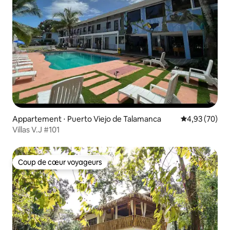
Appartement ⋅ Puerto Viejo de Talamanca
Évaluation mo
4,93 (70)
Villas V.J #101
Coup de cœur voyageurs
Coup de cœur voyageurs