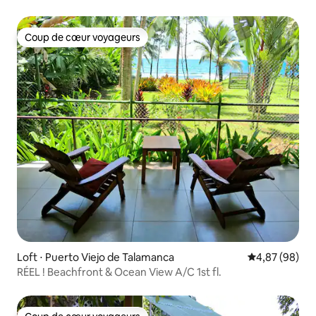
Coup de cœur voyageurs
Coup de cœur voyageurs
Loft ⋅ Puerto Viejo de Talamanca
Évaluation mo
4,87 (98)
RÉEL ! Beachfront & Ocean View A/C 1st fl.