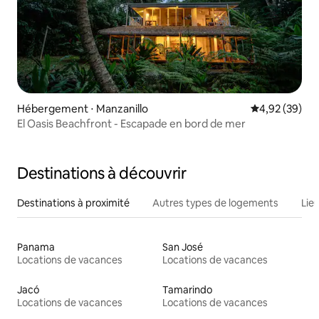
Hébergement ⋅ Manzanillo
Évaluation mo
4,92 (39)
El Oasis Beachfront - Escapade en bord de mer
Destinations à découvrir
Destinations à proximité
Autres types de logements
Lie
Panama
San José
Locations de vacances
Locations de vacances
Jacó
Tamarindo
Locations de vacances
Locations de vacances