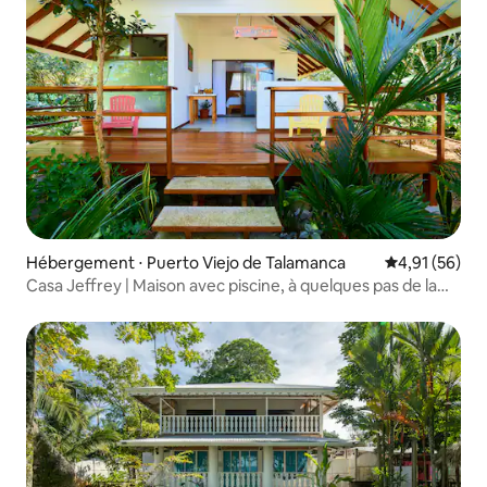
Hébergement ⋅ Puerto Viejo de Talamanca
Évaluation mo
4,91 (56)
Casa Jeffrey | Maison avec piscine, à quelques pas de la
plage