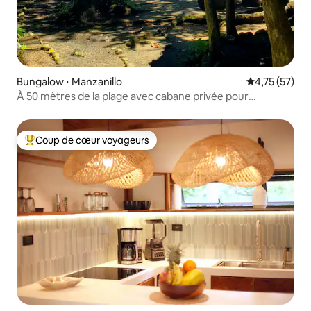
Bungalow ⋅ Manzanillo
Évaluation mo
4,75 (57)
À 50 mètres de la plage avec cabane privée pour
6 personnes
Coup de cœur voyageurs
Coups de cœur voyageurs les plus appréciés