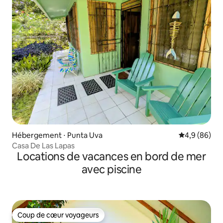
Hébergement ⋅ Punta Uva
Évaluation m
4,9 (86)
Casa De Las Lapas
Locations de vacances en bord de mer
avec piscine
Coup de cœur voyageurs
Coup de cœur voyageurs