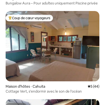
Bungalow Aura – Pour adultes uniquement Piscine privée
Coup de cœur voyageurs
Coups de cœur voyageurs les plus appréciés
Maison d'hôtes ⋅ Cahuita
Évaluation
5 (44)
Cottage Vert, s'endormir avec le son de l'océan