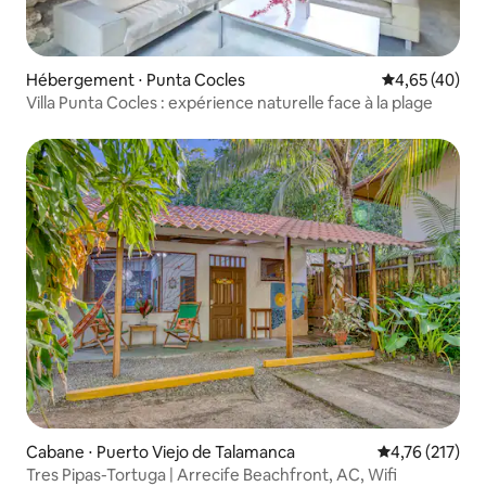
Hébergement ⋅ Punta Cocles
Évaluation mo
4,65 (40)
Villa Punta Cocles : expérience naturelle face à la plage
Cabane ⋅ Puerto Viejo de Talamanca
Évaluation moy
4,76 (217)
Tres Pipas-Tortuga | Arrecife Beachfront, AC, Wifi