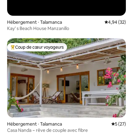
Hébergement ⋅ Talamanca
Évaluation mo
4,94 (32)
Kay' s Beach House Manzanillo
Coup de cœur voyageurs
Coups de cœur voyageurs les plus appréciés
Hébergement ⋅ Talamanca
Évaluation
5 (27)
Casa Nanda ~ rêve de couple avec fibre