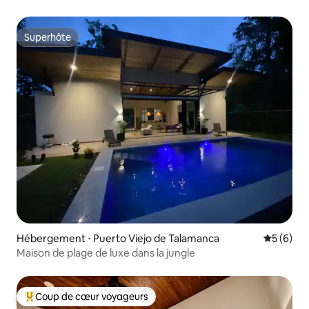
Superhôte
Superhôte
Hébergement ⋅ Puerto Viejo de Talamanca
Évaluatio
5 (6)
Maison de plage de luxe dans la jungle
Coup de cœur voyageurs
Coups de cœur voyageurs les plus appréciés