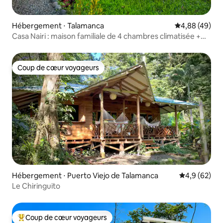
Hébergement ⋅ Talamanca
Évaluation mo
4,88 (49)
Casa Nairi : maison familiale de 4 chambres climatisée +
plateforme dans les arbres
Coup de cœur voyageurs
Coup de cœur voyageurs
Hébergement ⋅ Puerto Viejo de Talamanca
Évaluation m
4,9 (62)
Le Chiringuito
Coup de cœur voyageurs
Coups de cœur voyageurs les plus appréciés