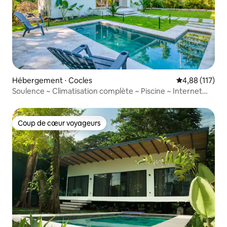
Hébergement ⋅ Cocles
Évaluation moy
4,88 (117)
Soulence ~ Climatisation complète ~ Piscine ~ Internet
rapide
Coup de cœur voyageurs
Coup de cœur voyageurs