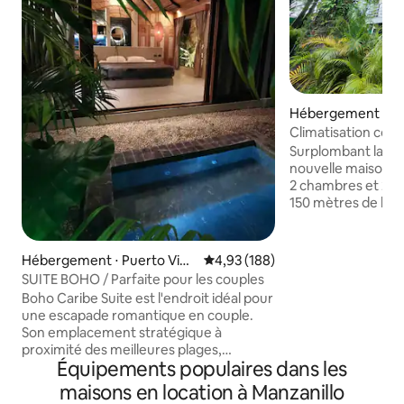
Hébergement ⋅ Ma
Climatisation comp
plage ~ Cuisine ~ 
Surplombant la rés
nouvelle maison é
2 chambres et 2,5 s
150 mètres de la 
unique surplombant
où singes et pares
s'amusent. Très ce
Hébergement ⋅ Puerto Viej
Évaluation moyenne sur la base 
4,93 (188)
tout ce que Manzani
o de Talamanca
SUITE BOHO / Parfaite pour les couples
notamment la plag
Boho Caribe Suite est l'endroit idéal pour
parc national, les 
une escapade romantique en couple.
de surf de Playa G
Son emplacement stratégique à
seulement 20 minu
proximité des meilleures plages,
et à 5 minutes de 
Équipements populaires dans les
supermarchés, restaurants et cafés de
terrasses et patios
la région la rend unique. Elle a tout pour
maisons en location à Manzanillo
table dans la salle
plaire ! Même concept de confort et de