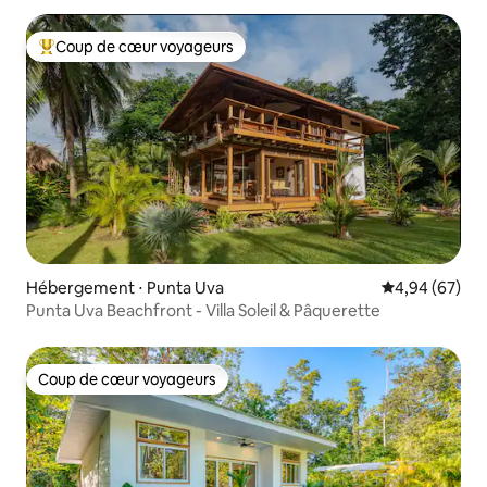
Coup de cœur voyageurs
Coups de cœur voyageurs les plus appréciés
Hébergement ⋅ Punta Uva
Évaluation mo
4,94 (67)
Punta Uva Beachfront - Villa Soleil & Pâquerette
Coup de cœur voyageurs
Coup de cœur voyageurs