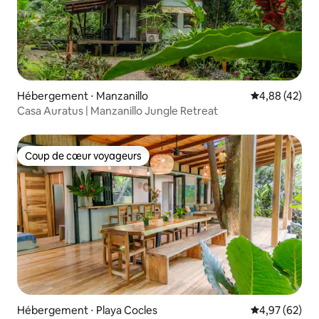
Hébergement ⋅ Manzanillo
Évaluation mo
4,88 (42)
Casa Auratus | Manzanillo Jungle Retreat
Coup de cœur voyageurs
Coup de cœur voyageurs
Hébergement ⋅ Playa Cocles
Évaluation mo
4,97 (62)