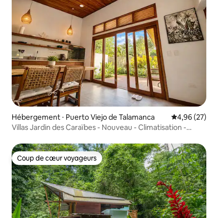
Hébergement ⋅ Puerto Viejo de Talamanca
Évaluation mo
4,96 (27)
Villas Jardin des Caraïbes - Nouveau - Climatisation -
Starlink - Parking
Coup de cœur voyageurs
Coup de cœur voyageurs