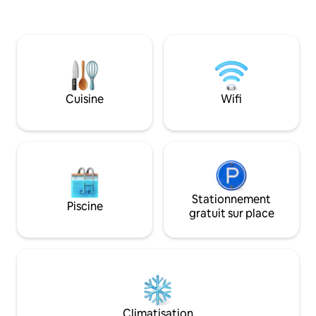
confortable offre
design Boho Chic que la Boho Caribe
incroyable
House. Rafraîchissez-vous dans votre
piscine privée après avoir profité de la
plage. Elle dispose d'une connexion
Internet par fibre optique, de la
climatisation, d'espaces confortables,
d'une salle de bains en marbre, d'un lit
Cuisine
Wifi
king size, d'une cuisine équipée, de tout
ce dont vous avez besoin pour passer
des journées incroyables au paradis !
Stationnement
Piscine
gratuit sur place
Climatisation