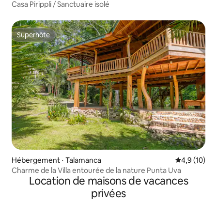
Casa Pirippli / Sanctuaire isolé
Superhôte
Superhôte
Hébergement ⋅ Talamanca
Évaluation m
4,9 (10)
Charme de la Villa entourée de la nature Punta Uva
Location de maisons de vacances
privées