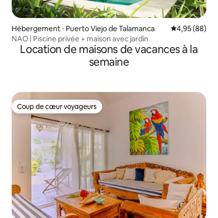
Hébergement ⋅ Puerto Viejo de Talamanca
Évaluation mo
4,95 (88)
NAO | Piscine privée + maison avec jardin
Location de maisons de vacances à la
semaine
Coup de cœur voyageurs
Coup de cœur voyageurs