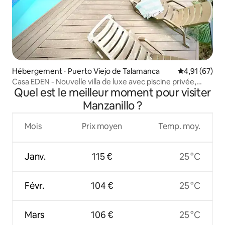
Hébergement ⋅ Puerto Viejo de Talamanca
Évaluation mo
4,91 (67)
Casa EDEN - Nouvelle villa de luxe avec piscine privée,
Quel est le meilleur moment pour visiter
cuisine et climatisation
Manzanillo ?
Mois
Prix moyen
Temp. moy.
Janv.
115 €
25 °C
Févr.
104 €
25 °C
Mars
106 €
25 °C