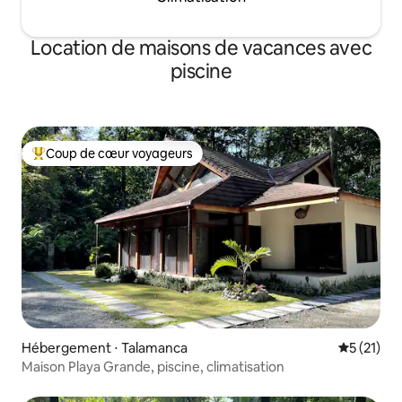
Location de maisons de vacances avec
piscine
Coup de cœur voyageurs
Coups de cœur voyageurs les plus appréciés
Hébergement ⋅ Talamanca
Évaluation
5 (21)
Maison Playa Grande, piscine, climatisation