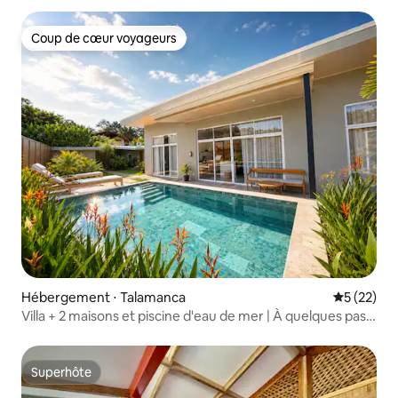
Coup de cœur voyageurs
Coup de cœur voyageurs
Hébergement ⋅ Talamanca
Évaluation
5 (22)
Villa + 2 maisons et piscine d'eau de mer | À quelques pas
de la plage
Superhôte
Superhôte