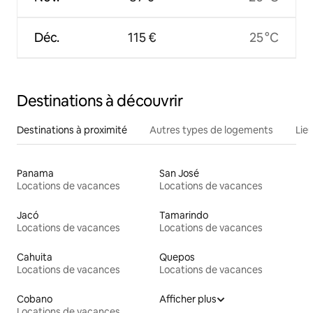
Déc.
115 €
25 °C
Destinations à découvrir
Destinations à proximité
Autres types de logements
Lie
Panama
San José
Locations de vacances
Locations de vacances
Jacó
Tamarindo
Locations de vacances
Locations de vacances
Cahuita
Quepos
Locations de vacances
Locations de vacances
Cobano
Afficher plus
Locations de vacances