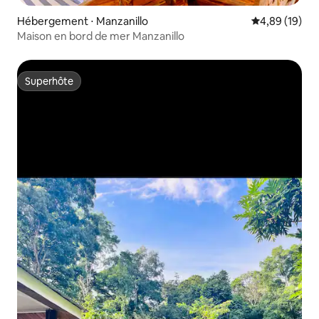
Hébergement ⋅ Manzanillo
Évaluation mo
4,89 (19)
Maison en bord de mer Manzanillo
Superhôte
Superhôte