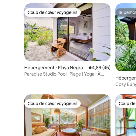
Coup de cœur voyageurs
Superhô
Coup de cœur voyageurs
Superhô
Hébergement ⋅ Playa Negra
Évaluation moyenne sur
4,89 (46)
Paradise Studio Pool | Plage | Yoga | À
Hébergeme
5 min de la ville
de Talam
Cosy Bung
Coup de cœur voyageurs
Coup de
Coup de cœur voyageurs
Coup de