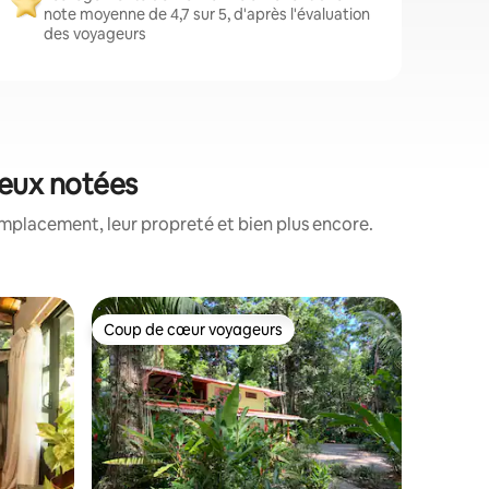
note moyenne de 4,7 sur 5, d'après l'évaluation
des voyageurs
ieux notées
mplacement, leur propreté et bien plus encore.
Cabane ⋅ 
Coup de cœur voyageurs
Coup
Coup de cœur voyageurs
Coups d
amanca
Ba Ko | C
jardin
Ba Ko (« 
bri-bri) 
écologiqu
Viejo. Il 
distance
vélo), ma