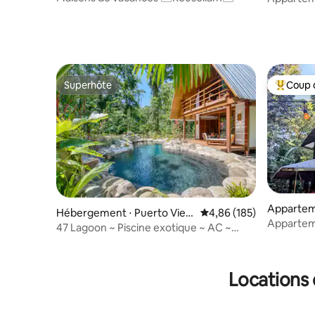
climatisat
Superhôte
Coup 
Superhôte
Coups de
Apparte
Hébergement ⋅ Puerto Viejo
Évaluation moyenne sur 
4,86 (185)
Appartem
de Talamanca
47 Lagoon ~ Piscine exotique ~ AC ~
Internet à fibre optique
Locations 