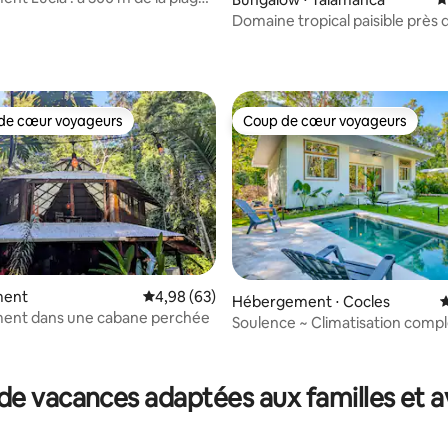
ion, piscine et excellent Wi-Fi
Domaine tropical paisible près d
de Playa Chiquita
de cœur voyageurs
Coup de cœur voyageurs
 cœur voyageurs les plus appréciés
Coup de cœur voyageurs
ment
Évaluation moyenne sur la base de 63 commen
4,98 (63)
Hébergement ⋅ Cocles
É
la base de 185 commentaires : 4,86 sur 5
ent dans une cabane perchée
Soulence ~ Climatisation compl
Piscine ~ Internet rapide
de vacances adaptées aux familles et a