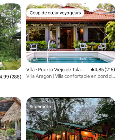
Coup de cœur voyageurs
lus appréciés
Coup de cœur voyageurs
Villa ⋅ Puerto Viejo de Talama
Évaluation moyenne sur
4,85 (216)
nca
Villa Aragon | Villa confortable en bord de
valuation moyenne sur la base de 288 commentaires : 4,99 sur 5
4,99 (288)
taires : 4,88 sur 5
mer avec piscine et climatisation
Superhôte
lus appréciés
Superhôte