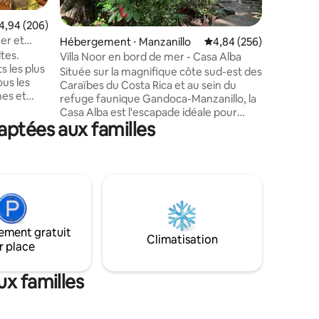
agréable 
ntaires : 4,79 sur 5
propriété
valuation moyenne sur la base de 206 commentaires : 4,94 sur 5
4,94 (206)
environna
er et
Hébergement ⋅ Manzanillo
Évaluation moyenne sur
4,84 (256)
réservée 
tes.
voyageur
Villa Noor en bord de mer - Casa Alba
s les plus
journée 
Située sur la magnifique côte sud-est des
dans la pi
Caraïbes du Costa Rica et au sein du
nes et
incroyabl
refuge faunique Gandoca-Manzanillo, la
leurs
et profit
Casa Alba est l'escapade idéale pour
ville.
aptées aux familles
passer un bon moment en famille et
50
entre amis. La maison elle-même est
ut-
située dans la propriété Villa Noor et
00 mégas,
dispose d'un accès direct et privé à une
, du linge
magnifique plage préservée. En outre,
avec
Casa Alba se trouve sur 5 hectares de
ilette
jardin tropical où vous pouvez trouver
, des
des arbres de forêt tropicale géants, un
ses avec
ement gratuit
petit ruisseau, oiseaux, iguanes, singes
Climatisation
ennent
r place
hurleurs et d'autres espèces sauvages.
Bienvenue à la maison !
x familles