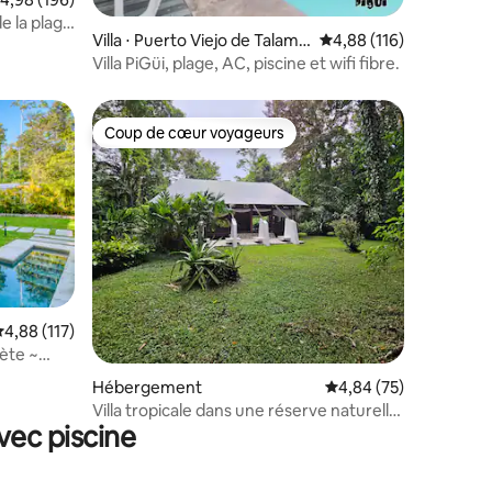
e la plage
Villa ⋅ Puerto Viejo de Talama
Évaluation moyenne sur
4,88 (116)
nca
Villa PiGüi, plage, AC, piscine et wifi fibre.
Coup de cœur voyageurs
Coup de cœur voyageurs
taires : 4,98 sur 5
valuation moyenne sur la base de 117 commentaires : 4,88 sur 5
4,88 (117)
ète ~
Hébergement
Évaluation moyenne su
4,84 (75)
Villa tropicale dans une réserve naturelle
vec piscine
sur la plage