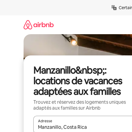
Aller
Certai
directement
au
contenu
Manzanillo&nbsp;:
locations de vacances
adaptées aux familles
Trouvez et réservez des logements uniques
adaptés aux familles sur Airbnb
Adresse
Lorsque les résultats s'affichent, utilisez les flèc