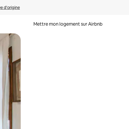
ue d'origine
Mettre mon logement sur Airbnb
sant glisser.