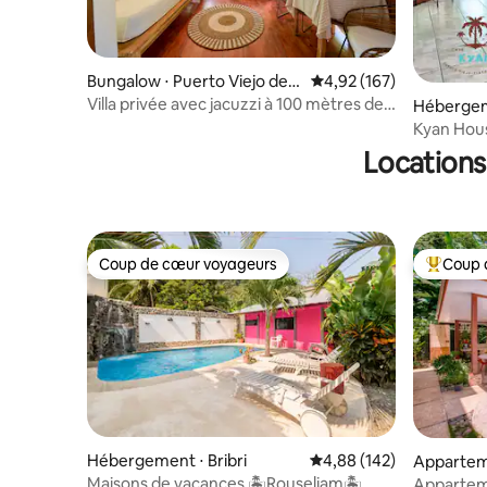
Bungalow ⋅ Puerto Viejo de T
Évaluation moyenne sur
4,92 (167)
alamanca
Villa privée avec jacuzzi à 100 mètres de
Hébergement ⋅ pl
la plage
e puerto v
Kyan Hous
300 Mo/4
Locations
Coup de cœur voyageurs
Coup 
Coup de cœur voyageurs
Coups de
Hébergement ⋅ Bribri
Évaluation moyenne sur 
4,88 (142)
Appartem
Maisons de vacances 🏝️Rouseliam🏝️
Apparteme