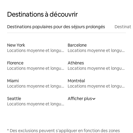
Destinations à découvrir
Destinations populaires pour des séjours prolongés
Destinati
New York
Barcelone
Locations moyenne et longue durée
Locations moyenne et longue durée
Florence
Athènes
Locations moyenne et longue durée
Locations moyenne et longue durée
Miami
Montréal
Locations moyenne et longue durée
Locations moyenne et longue durée
Seattle
Afficher plus
Locations moyenne et longue durée
* Des exclusions peuvent s'appliquer en fonction des zones