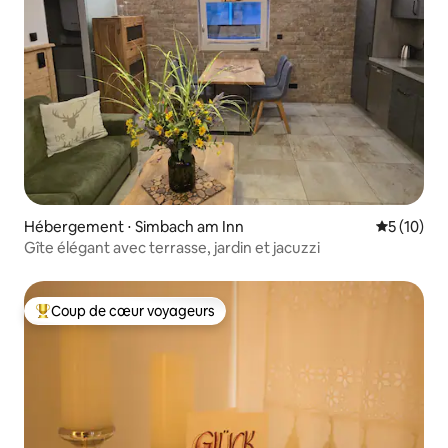
Hébergement ⋅ Simbach am Inn
Évaluation
5 (10)
Gîte élégant avec terrasse, jardin et jacuzzi
Coup de cœur voyageurs
Coups de cœur voyageurs les plus appréciés