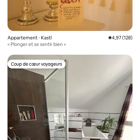
Appartement ⋅ Kastl
Évaluation moy
4,97 (128)
« Plonger et se sentir bien »
Coup de cœur voyageurs
Coup de cœur voyageurs