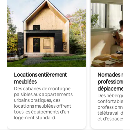
Locations entièrement
Nomades num
meublées
professionnel
déplacement
Des cabanes de montagne
paisibles aux appartements
Des hébergem
urbains pratiques, ces
confortables p
locations meublées offrent
professionnels
tous les équipements d'un
télétravail dis
logement standard.
et d'espaces de