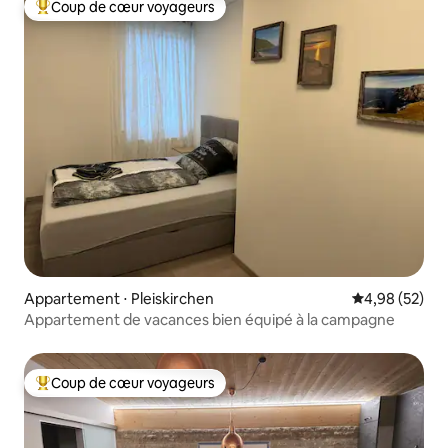
Coup de cœur voyageurs
Coups de cœur voyageurs les plus appréciés
Appartement ⋅ Pleiskirchen
Évaluation mo
4,98 (52)
Appartement de vacances bien équipé à la campagne
Coup de cœur voyageurs
Coups de cœur voyageurs les plus appréciés