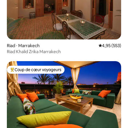
Riad ⋅ Marrakech
Évaluation moy
4,95 (553)
Riad Khalid Zrika Marrakech
Coup de cœur voyageurs
Coups de cœur voyageurs les plus appréciés