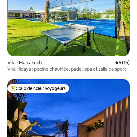
Villa ⋅ Marrakech
Évaluation
5 (16)
Villa Hidaya : piscine chauffée, padel, spa et salle de sport
Coup de cœur voyageurs
Coups de cœur voyageurs les plus appréciés