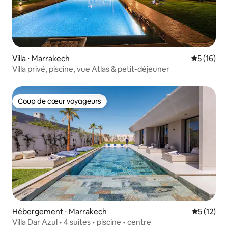
Villa ⋅ Marrakech
Évaluation
5 (16)
Villa privé, piscine, vue Atlas & petit-déjeuner
Coup de cœur voyageurs
Coup de cœur voyageurs
Hébergement ⋅ Marrakech
Évaluation
5 (12)
Villa Dar Azul • 4 suites • piscine • centre