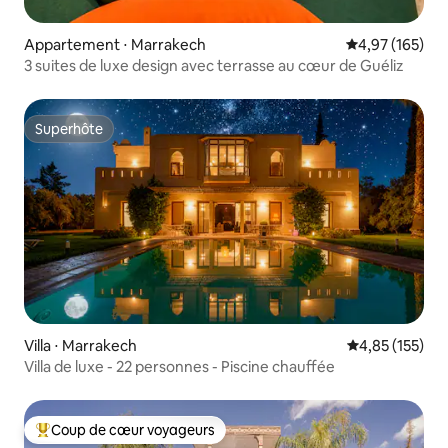
Appartement ⋅ Marrakech
Évaluation moy
4,97 (165)
3 suites de luxe design avec terrasse au cœur de Guéliz
Superhôte
Superhôte
Villa ⋅ Marrakech
Évaluation moy
4,85 (155)
Villa de luxe - 22 personnes - Piscine chauffée
Coup de cœur voyageurs
Coups de cœur voyageurs les plus appréciés