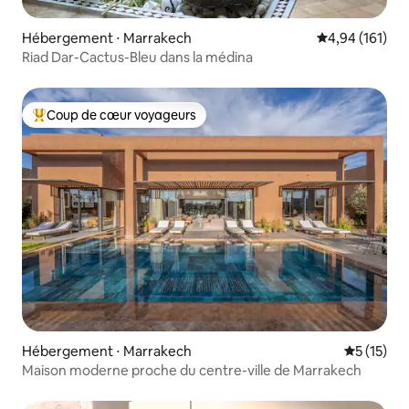
Hébergement ⋅ Marrakech
Évaluation moy
4,94 (161)
Riad Dar-Cactus-Bleu dans la médina
Coup de cœur voyageurs
Coups de cœur voyageurs les plus appréciés
Hébergement ⋅ Marrakech
Évaluation
5 (15)
Maison moderne proche du centre-ville de Marrakech