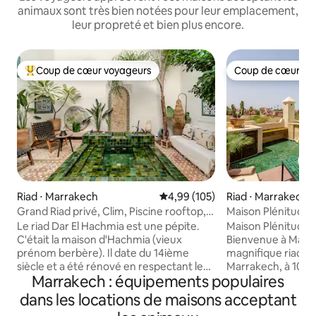
animaux sont très bien notées pour leur emplacement,
leur propreté et bien plus encore.
Coup de cœur voyageurs
Coup de cœur vo
Coups de cœur voyageurs les plus appréciés
Coup de cœur vo
Riad ⋅ Marrakech
Évaluation moyenne sur la base 
4,99 (105)
Riad ⋅ Marrakech
Grand Riad privé, Clim, Piscine rooftop,
Maison Plénitude | 
Hammam
déjeuner quotidie
Le riad Dar El Hachmia est une pépite.
Maison Plénitude -
C'était la maison d'Hachmia (vieux
Bienvenue à Maiso
prénom berbère). Il date du 14ième
magnifique riad a
siècle et a été rénové en respectant les
Marrakech, à 10 mi
Marrakech : équipements populaires
matériaux et techniques ancestrales
Jamaâ El Fna. Le R
tout en assurant tout le confort
chambres élégante
dans les locations de maisons acceptant
moderne. Son emplacement au cœur de
de bain privative. Profitez de la piscine