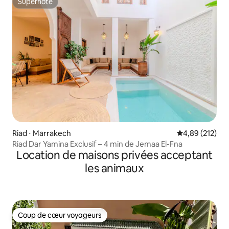
Superhôte
Superhôte
Riad ⋅ Marrakech
Évaluation moy
4,89 (212)
Riad Dar Yamina Exclusif – 4 min de Jemaa El-Fna
Location de maisons privées acceptant
les animaux
Coup de cœur voyageurs
Coup de cœur voyageurs