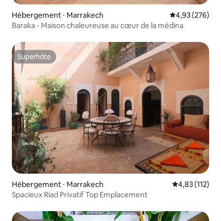
Hébergement ⋅ Marrakech
Évaluation moy
4,93 (276)
Baraka - Maison chaleureuse au cœur de la médina
Superhôte
Superhôte
Hébergement ⋅ Marrakech
Évaluation moy
4,83 (112)
Spacieux Riad Privatif Top Emplacement