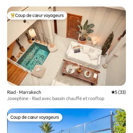
Coup de cœur voyageurs
Coups de cœur voyageurs les plus appréciés
Riad ⋅ Marrakech
Évaluation
5 (33)
Josephine - Riad avec bassin chauffé et rooftop
Coup de cœur voyageurs
Coup de cœur voyageurs