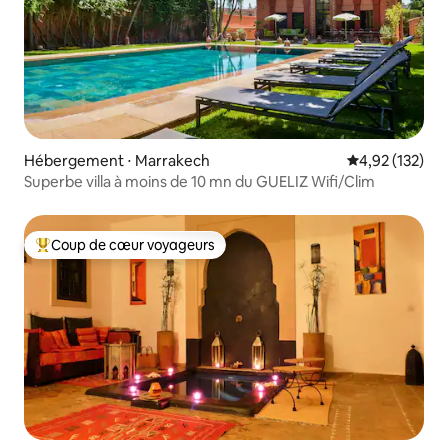
Hébergement ⋅ Marrakech
Évaluation moy
4,92 (132)
Superbe villa à moins de 10 mn du GUELIZ Wifi/Clim
Coup de cœur voyageurs
Coups de cœur voyageurs les plus appréciés