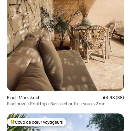
Riad ⋅ Marrakech
Évaluation mo
4,98 (88)
Riad privé • Rooftop • Bassin chauffé • souks 2 mn
Coup de cœur voyageurs
Coups de cœur voyageurs les plus appréciés