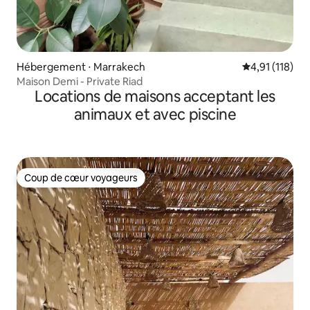
Hébergement ⋅ Marrakech
Évaluation moy
4,91 (118)
Maison Demi - Private Riad
Locations de maisons acceptant les
animaux et avec piscine
Coup de cœur voyageurs
Coup de cœur voyageurs