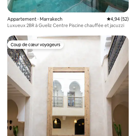
Appartement ⋅ Marrakech
Évaluation mo
4,94 (52)
Luxueux 2BR à Gueliz Centre Piscine chauffée et jacuzzi
Coup de cœur voyageurs
Coup de cœur voyageurs