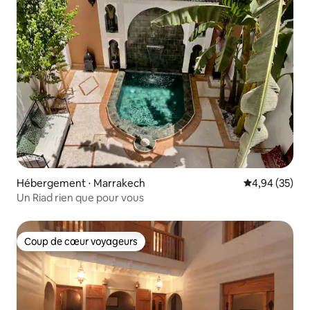
Hébergement ⋅ Marrakech
Évaluation mo
4,94 (35)
Un Riad rien que pour vous
Coup de cœur voyageurs
Coup de cœur voyageurs