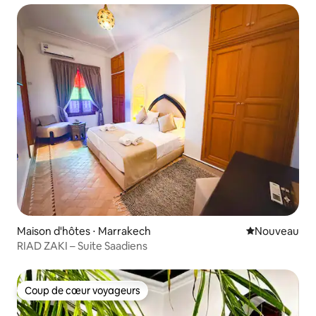
Maison d'hôtes ⋅ Marrakech
Nouvel hébe
Nouveau
RIAD ZAKI – Suite Saadiens
Coup de cœur voyageurs
Coup de cœur voyageurs