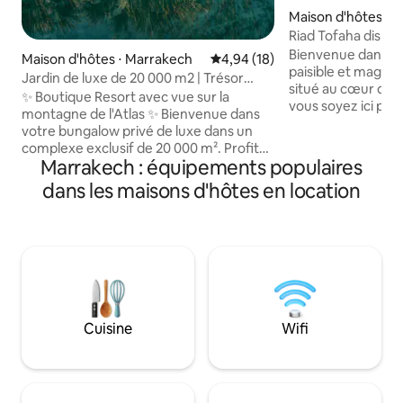
Maison d'hôtes ⋅ 
Riad Tofaha disponi
Bienvenue dans no
Maison d'hôtes ⋅ Marrakech
Évaluation moyenne sur la base
4,94 (18)
paisible et magni
Jardin de luxe de 20 000 m2 | Trésor
situé au cœur de l
caché | Deux piscines
✨ Boutique Resort avec vue sur la
vous soyez ici pour
montagne de l'Atlas ✨ Bienvenue dans
l'histoire ou simp
votre bungalow privé de luxe dans un
notre riad offre 
complexe exclusif de 20 000 m². Profitez
d'architecture trad
Marrakech : équipements populaires
de la paix et de l'intimité avec un accès à
d'hospitalité chal
des installations de luxe partagées telles
dans les maisons d'hôtes en location
petit déjeuner dans
que des piscines, des jardins et un
terrasse sur le toi
jacuzzi. ✔ 2 piscines spacieuses et
profiter d'une vue
jacuzzi spacieux Service de ménage✔
médina et écouter l
quotidien ✔ À 15 min de la médina et des
se réveille. Le so
souks Jardin de luxe de ✔ 20 000 m2 🩶
les étoiles avec un
Si cette annonce n'est plus disponible,
menthe fraîche.
veuillez nous envoyer un message. Nous
proposons plusieurs annonces sur le
Cuisine
Wifi
même site.