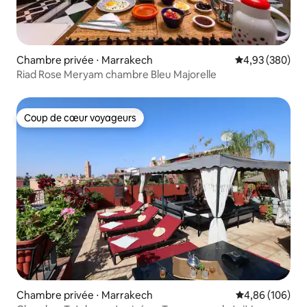
Chambre privée ⋅ Marrakech
Évaluation moy
4,93 (380)
Riad Rose Meryam chambre Bleu Majorelle
Coup de cœur voyageurs
Coup de cœur voyageurs
Chambre privée ⋅ Marrakech
Évaluation moy
4,86 (106)