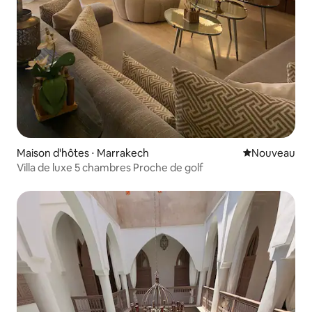
Maison d'hôtes ⋅ Marrakech
Nouvel hébe
Nouveau
Villa de luxe 5 chambres Proche de golf