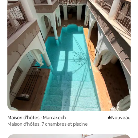
Maison d'hôtes ⋅ Marrakech
Nouvel hébe
Nouveau
Maison d’hôtes, 7 chambres et piscine