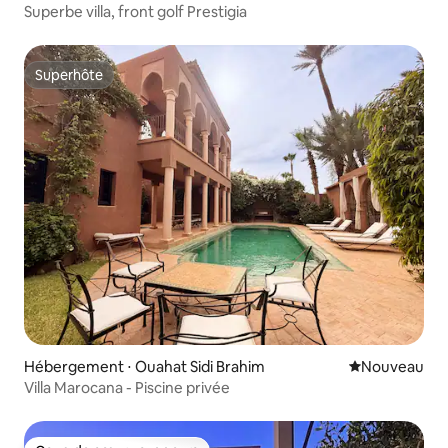
Superbe villa, front golf Prestigia
Superhôte
Superhôte
Hébergement ⋅ Ouahat Sidi Brahim
Nouvel hébe
Nouveau
Villa Marocana - Piscine privée