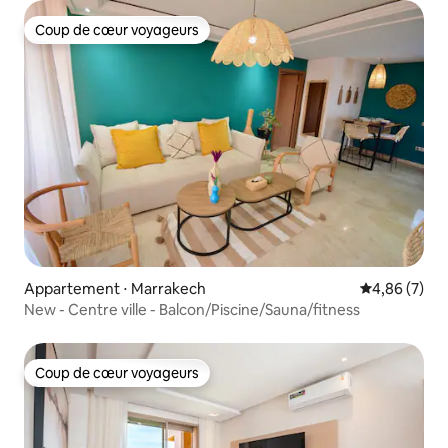
Coup de cœur voyageurs
Coup de cœur voyageurs
Appartement ⋅ Marrakech
Évaluation m
4,86 (7)
New - Centre ville - Balcon/Piscine/Sauna/fitness
Coup de cœur voyageurs
Coup de cœur voyageurs