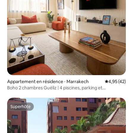
Appartement en résidence ⋅ Marrakech
Évaluation mo
4,95 (42)
Boho 2 chambres Guéliz | 4 piscines, parking et
emplacement idéal
Superhôte
Superhôte