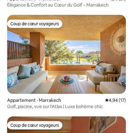
Élégance & Confort au Cœur du Golf – Marrakech
Coup de cœur voyageurs
Coup de cœur voyageurs
Appartement ⋅ Marrakech
Évaluation mo
4,94 (17)
Golf, piscine, vue sur l'Atlas | Luxe bohème chic
Coup de cœur voyageurs
Coup de cœur voyageurs