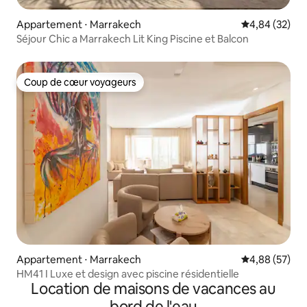
Appartement ⋅ Marrakech
Évaluation mo
4,84 (32)
Séjour Chic a Marrakech Lit King Piscine et Balcon
Coup de cœur voyageurs
Coup de cœur voyageurs
Appartement ⋅ Marrakech
Évaluation mo
4,88 (57)
HM41 I Luxe et design avec piscine résidentielle
Location de maisons de vacances au
bord de l'eau