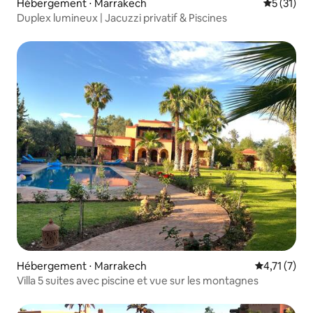
Hébergement ⋅ Marrakech
Évaluation
5 (31)
Duplex lumineux | Jacuzzi privatif & Piscines
Hébergement ⋅ Marrakech
Évaluation 
4,71 (7)
Villa 5 suites avec piscine et vue sur les montagnes