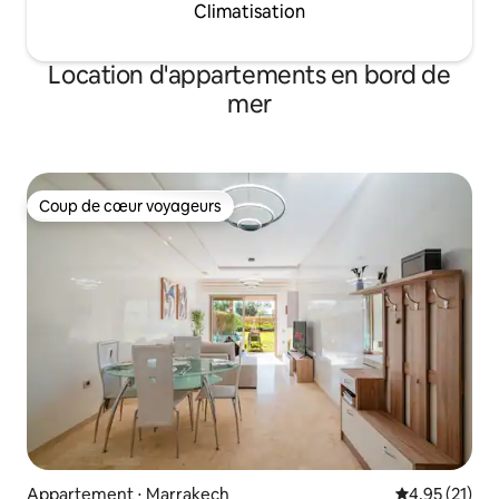
Climatisation
Location d'appartements en bord de
mer
Coup de cœur voyageurs
Coup de cœur voyageurs
Appartement ⋅ Marrakech
Évaluation mo
4,95 (21)