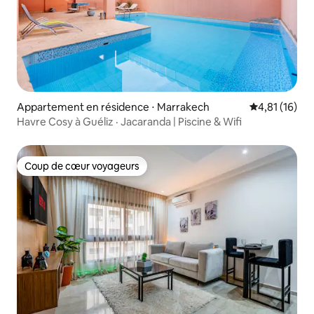
Appartement en résidence ⋅ Marrakech
Évaluation mo
4,81 (16)
Havre Cosy à Guéliz · Jacaranda | Piscine & Wifi
Coup de cœur voyageurs
Coup de cœur voyageurs