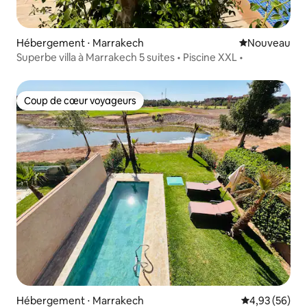
Hébergement ⋅ Marrakech
Nouvel hébe
Nouveau
Superbe villa à Marrakech 5 suites • Piscine XXL •
Coup de cœur voyageurs
Coup de cœur voyageurs
Hébergement ⋅ Marrakech
Évaluation mo
4,93 (56)