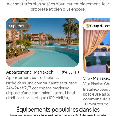
mer sont très bien notées pour leur emplacement, leur
propreté et bien plus encore.
Superhôte
Coup de cœur 
Superhôte
Coups de cœur vo
Appartement ⋅ Marrakech
Évaluation moyenne sur la bas
4,55 (11)
Appartement confortable –
Villa ⋅ Marrakech
Prestigia Opale / Piscine et golf
Niché dans une communauté sécurisée
Villa Piscine Chauf
24h/24 et 7j/7, cet espace moderne
Vue Atlas
Installez-vous dans
dispose d'une connexion Internet haut
spacieuse au Sama
débit par fibre optique (100 Mbit/s),
communauté sécur
d'une télévision connectée avec IPTV et
20 minutes de l'aé
d'une terrasse privée. Profitez d'un
Équipements populaires dans les
ville. Dans cette villa en bord de golf avec
accès direct à la piscine, parfait pour se
plusieurs terrass