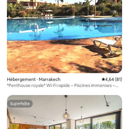
Hébergement ⋅ Marrakech
Évaluation mo
4,64 (81)
*Penthouse royale* Wi-Fi rapide ~ Piscines immenses ~
Jardins ~ Climatisation
Superhôte
Superhôte