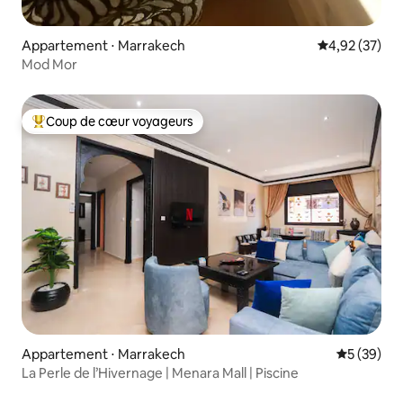
Appartement ⋅ Marrakech
Évaluation mo
4,92 (37)
Mod Mor
Coup de cœur voyageurs
Coups de cœur voyageurs les plus appréciés
Appartement ⋅ Marrakech
Évaluation
5 (39)
La Perle de l’Hivernage | Menara Mall | Piscine