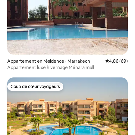
Appartement en résidence ⋅ Marrakech
Évaluation mo
4,86 (69)
Appartement luxe hivernage Ménara mall
Coup de cœur voyageurs
Coup de cœur voyageurs