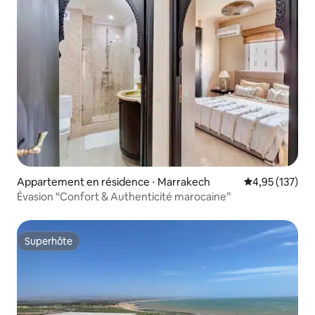
Appartement en résidence ⋅ Marrakech
Évaluation moy
4,95 (137)
Évasion “Confort & Authenticité marocaine”
Superhôte
Superhôte