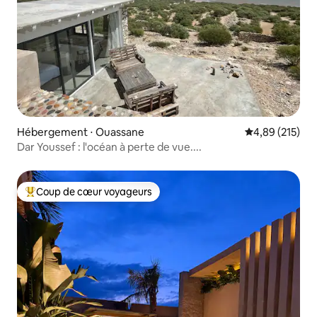
Hébergement ⋅ Ouassane
Évaluation moy
4,89 (215)
Dar Youssef : l'océan à perte de vue....
Coup de cœur voyageurs
Coups de cœur voyageurs les plus appréciés