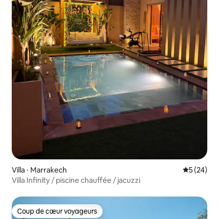
Villa ⋅ Marrakech
Évaluation
5 (24)
Villa Infinity / piscine chauffée / jacuzzi
Coup de cœur voyageurs
Coup de cœur voyageurs