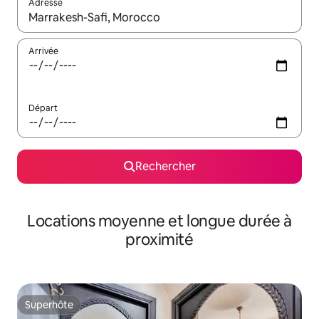
Adresse
Lorsque les résultats s'affichent, utilisez les flèches vers le hau
Arrivée
Départ
Rechercher
Locations moyenne et longue durée à
proximité
Superhôte
Superhôte