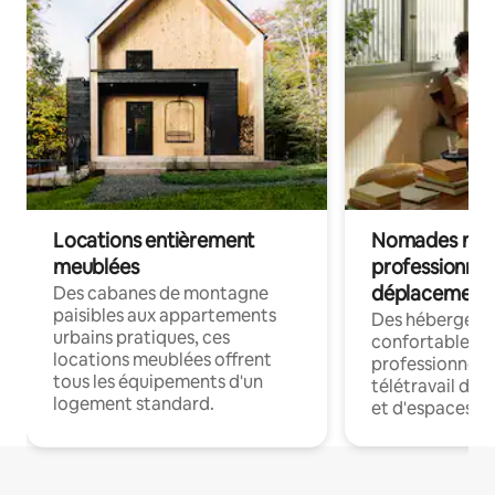
Locations entièrement
Nomades num
meublées
professionnel
déplacement
Des cabanes de montagne
paisibles aux appartements
Des hébergem
urbains pratiques, ces
confortables p
locations meublées offrent
professionnels
tous les équipements d'un
télétravail dis
logement standard.
et d'espaces de