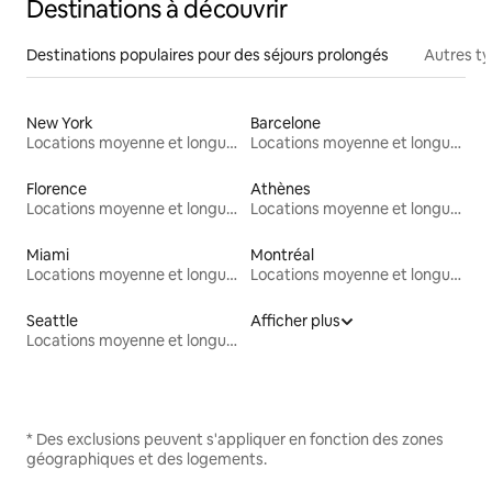
Destinations à découvrir
Destinations populaires pour des séjours prolongés
Autres t
New York
Barcelone
Locations moyenne et longue durée
Locations moyenne et longue durée
Florence
Athènes
Locations moyenne et longue durée
Locations moyenne et longue durée
Miami
Montréal
Locations moyenne et longue durée
Locations moyenne et longue durée
Seattle
Afficher plus
Locations moyenne et longue durée
* Des exclusions peuvent s'appliquer en fonction des zones
géographiques et des logements.