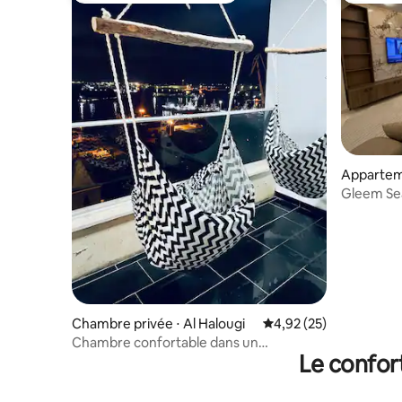
Appartem
Gleem Se
Chambre privée ⋅ Al Halougi
Évaluation moyenne su
4,92 (25)
Chambre confortable dans un
Le confor
appartement partagé/AC