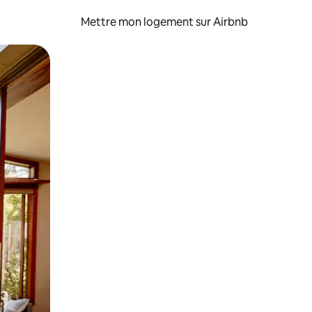
Mettre mon logement sur Airbnb
sant glisser.