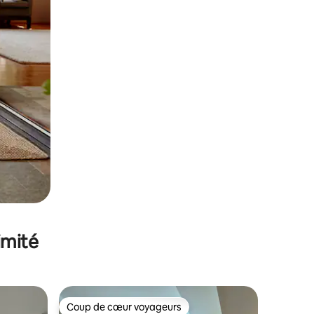
imité
Coup de cœur voyageurs
lus appréciés
Coup de cœur voyageurs