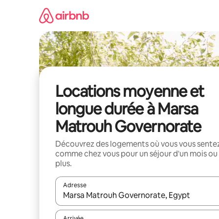
Aller
directement
au
contenu
Locations moyenne et
longue durée à Marsa
Matrouh Governorate
Découvrez des logements où vous vous sente
comme chez vous pour un séjour d'un mois ou
plus.
Adresse
Lorsque les résultats s'affichent, utilisez les flèc
Arrivée