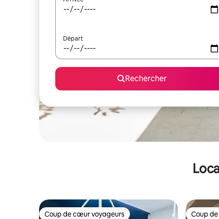
Départ
Rechercher
Loca
Coup de cœur voyageurs
Coup de
Coup de cœur voyageurs
Coup de