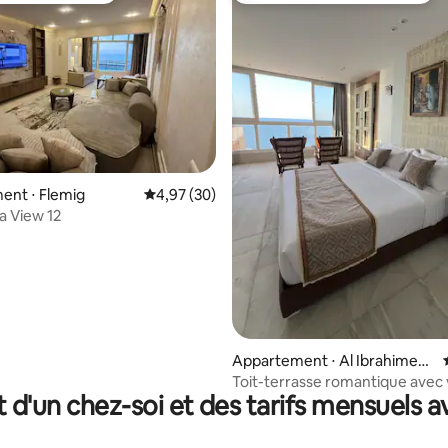
ent ⋅ Flemig
Évaluation moyenne sur la base de 30 commen
4,97 (30)
a View 12
r la base de 25 commentaires : 4,92 sur 5
Appartement ⋅ Al Ibrahimeya
h Bahri WA Sidi Gaber
Toit-terrasse romantique avec 
t d'un chez-soi et des tarifs mensuels 
mer