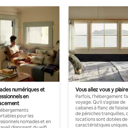
des numériques et
Vous allez vous y plaire
essionnels en
Parfois, l'hébergement fai
voyage. Qu'il s'agisse de
acement
cabanes à flanc de falais
hébergements
de péniches tranquilles, 
rtables pour les
locations sont dotées de
ssionnels nomades et en
caractéristiques uniques
ravail disposant du wifi