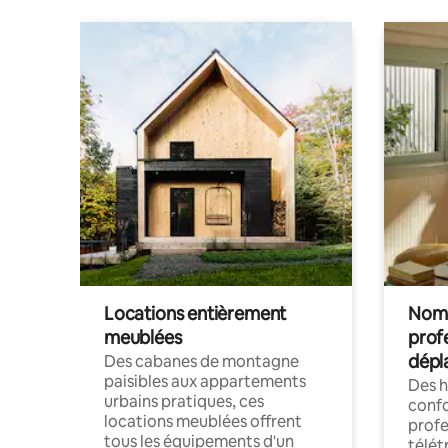
Locations entièrement
Noma
meublées
prof
dépl
Des cabanes de montagne
paisibles aux appartements
Des 
urbains pratiques, ces
confo
locations meublées offrent
profe
tous les équipements d'un
télét