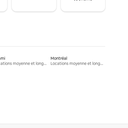
ami
Montréal
Locations moyenne et longue durée
Locations moyenne et longue durée