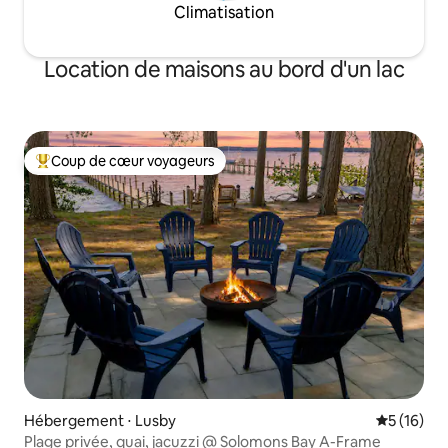
Climatisation
Location de maisons au bord d'un lac
Coup de cœur voyageurs
Coups de cœur voyageurs les plus appréciés
Hébergement ⋅ Lusby
Évaluation
5 (16)
Plage privée, quai, jacuzzi @ Solomons Bay A-Frame