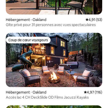
Hébergement ⋅ Oakland
Évaluation mo
4,91 (53)
Gîte privé pour 31 personnes avec vues spectaculaires
Coup de cœur voyageurs
Coup de cœur voyageurs
Hébergement ⋅ Oakland
Évaluation moy
4,97 (116)
Accès lac 4 CH DeckSlide OD Films Jacuzzi Kayaks