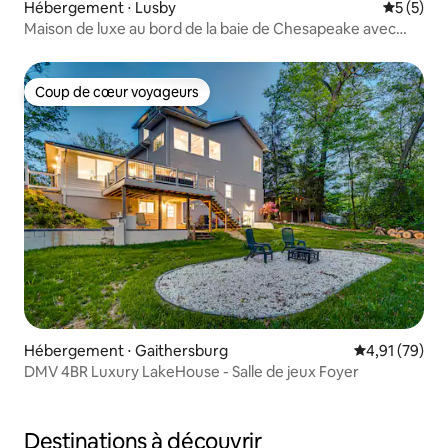
Hébergement ⋅ Lusby
Évaluatio
5 (5)
Maison de luxe au bord de la baie de Chesapeake avec
plage privée
Coup de cœur voyageurs
Coup de cœur voyageurs
Hébergement ⋅ Gaithersburg
Évaluation mo
4,91 (79)
DMV 4BR Luxury LakeHouse - Salle de jeux Foyer
Destinations à découvrir