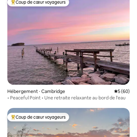
Coup de cœur voyageurs
Coups de cœur voyageurs les plus appréciés
Hébergement ⋅ Cambridge
Évaluation
5 (60)
• Peaceful Point • Une retraite relaxante au bord de l'eau
Coup de cœur voyageurs
Coups de cœur voyageurs les plus appréciés