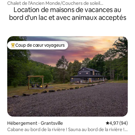
Chalet de l'Ancien Monde/Couchers de soleil
Location de maisons de vacances au
fabuleux/Animaux de compagnie polis acceptés
bord d'un lac et avec animaux acceptés
Coup de cœur voyageurs
Coups de cœur voyageurs les plus appréciés
Hébergement ⋅ Grantsville
Évaluation mo
4,97 (94)
Cabane au bord de la rivière ! Sauna au bord de la rivière !