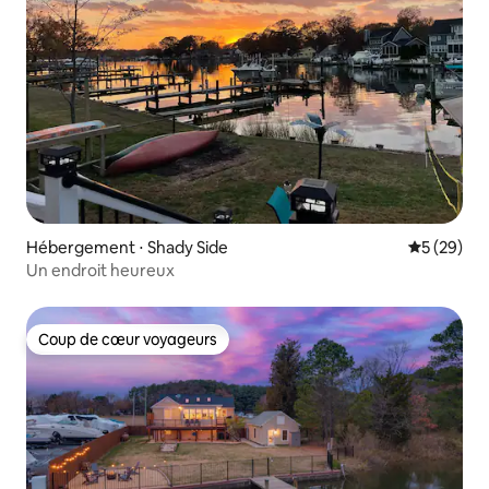
Hébergement ⋅ Shady Side
Évaluation
5 (29)
Un endroit heureux
Coup de cœur voyageurs
Coup de cœur voyageurs