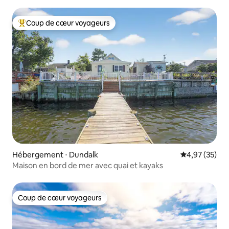
Salle de théâtre !
Coup de cœur voyageurs
Coups de cœur voyageurs les plus appréciés
Hébergement ⋅ Dundalk
Évaluation mo
4,97 (35)
Maison en bord de mer avec quai et kayaks
Coup de cœur voyageurs
Coup de cœur voyageurs