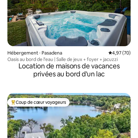
Hébergement ⋅ Pasadena
Évaluation mo
4,97 (70)
Oasis au bord de l'eau | Salle de jeux + foyer + jacuzzi
Location de maisons de vacances
privées au bord d'un lac
Coup de cœur voyageurs
Coups de cœur voyageurs les plus appréciés