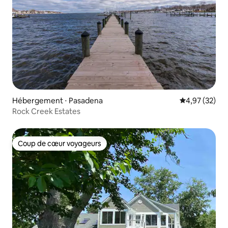
Hébergement ⋅ Pasadena
Évaluation mo
4,97 (32)
Rock Creek Estates
Coup de cœur voyageurs
Coup de cœur voyageurs