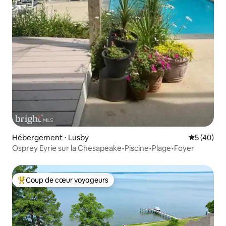
Hébergement ⋅ Lusby
Évaluation
5 (40)
Osprey Eyrie sur la Chesapeake•Piscine•Plage•Foyer
Coup de cœur voyageurs
Coups de cœur voyageurs les plus appréciés