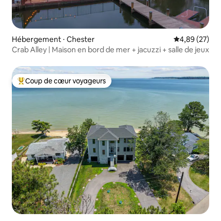
Hébergement ⋅ Chester
Évaluation mo
4,89 (27)
Crab Alley | Maison en bord de mer + jacuzzi + salle de jeux
Coup de cœur voyageurs
Coups de cœur voyageurs les plus appréciés