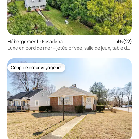
Hébergement ⋅ Pasadena
Évaluation
5 (22)
Luxe en bord de mer – jetée privée, salle de jeux, table de
billard
Coup de cœur voyageurs
Coup de cœur voyageurs