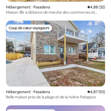
Hébergement ⋅ Pasadena
Évaluation mo
4,88 (32)
Maison 3Br à distance de marche des commerces et
restaurants
Coup de cœur voyageurs
Coup de cœur voyageurs
Hébergement ⋅ Pasadena
Évaluation mo
4,87 (92)
Belle maison près de la plage et de la rivière Patapsco