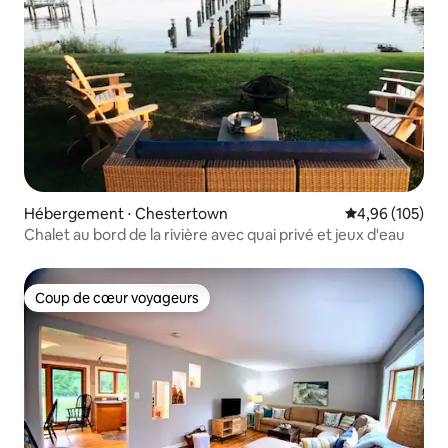
Hébergement ⋅ Chestertown
Évaluation moy
4,96 (105)
Chalet au bord de la rivière avec quai privé et jeux d'eau
Coup de cœur voyageurs
Coup de cœur voyageurs