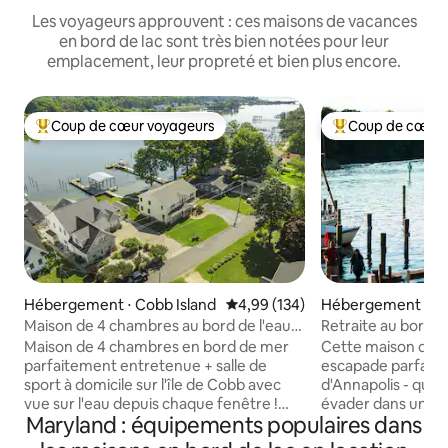
Les voyageurs approuvent : ces maisons de vacances
en bord de lac sont très bien notées pour leur
emplacement, leur propreté et bien plus encore.
Coup de cœur voyageurs
Coup de cœur 
Coups de cœur voyageurs les plus appréciés
Coups de cœur vo
Hébergement ⋅ Cobb Island
Évaluation moyenne sur la base 
4,99 (134)
Hébergement ⋅ E
Maison de 4 chambres au bord de l'eau
Retraite au bord de
avec jacuzzi et borne de recharge
d'Annapolis
Maison de 4 chambres en bord de mer
Cette maison de R
parfaitement entretenue + salle de
escapade parfaite 
sport à domicile sur l'île de Cobb avec
d'Annapolis - que 
vue sur l'eau depuis chaque fenêtre !
évader dans une 
Maryland : équipements populaires dans
Quatre vélos de plage et un quai privé
surplombant des c
avec 4 kayaks, pour profiter du paisible
incroyables, un 