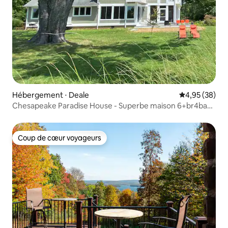
Hébergement ⋅ Deale
Évaluation mo
4,95 (38)
Chesapeake Paradise House - Superbe maison 6+br4ba
Wtrfrnt
Coup de cœur voyageurs
Coup de cœur voyageurs