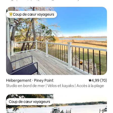
Coup de cœur voyageurs
Coups de cœur voyageurs les plus appréciés
Hébergement ⋅ Piney Point
Évaluation mo
4,99 (70)
Studio en bord de mer | Vélos et kayaks | Accès à la plage
Coup de cœur voyageurs
Coup de cœur voyageurs