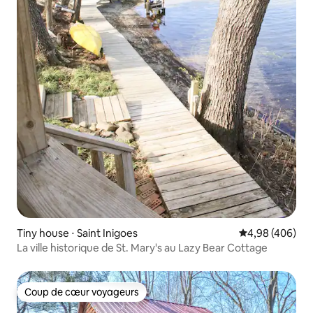
Tiny house ⋅ Saint Inigoes
Évaluation moy
4,98 (406)
La ville historique de St. Mary's au Lazy Bear Cottage
Coup de cœur voyageurs
Coup de cœur voyageurs