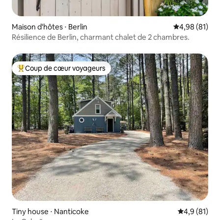
Maison d'hôtes ⋅ Berlin
Évaluation mo
4,98 (81)
Résilience de Berlin, charmant chalet de 2 chambres.
Coup de cœur voyageurs
Coups de cœur voyageurs les plus appréciés
Tiny house ⋅ Nanticoke
Évaluation m
4,9 (81)