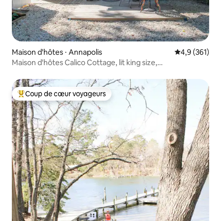
Maison d'hôtes ⋅ Annapolis
Évaluation mo
4,9 (361)
Maison d'hôtes Calico Cottage, lit king size,
stationnement gratuit
Coup de cœur voyageurs
Coups de cœur voyageurs les plus appréciés