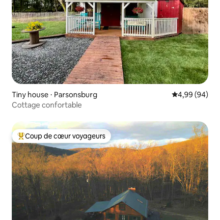
Tiny house ⋅ Parsonsburg
Évaluation mo
4,99 (94)
Cottage confortable
Coup de cœur voyageurs
Coups de cœur voyageurs les plus appréciés