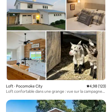
Loft ⋅ Pocomoke City
Évaluation moy
4,98 (123)
Loft confortable dans une grange : vue sur la campagne
et proche des plages