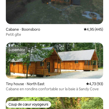
Cabane ⋅ Boonsboro
Évaluation moy
4,95 (445)
Petit gîte
Superhôte
Superhôte
Tiny house ⋅ North East
Évaluation mo
4,73 (93)
Cabane en rondins confortable sur la baie à Sandy Cove
Coup de cœur voyageurs
Coup de cœur voyageurs