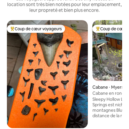
location sont très bien notées pour leur emplacement,
leur propreté et bien plus encore.
Coup de cœur voyageurs
Coup de cœur 
Coups de cœur voyageurs les plus appréciés
Coups de cœur vo
Cabane ⋅ Myersvil
Cabane en rondins
Sleepy Hollow Log
Springs est niché
montagnes Blue Ri
distance de la rou
empruntez la rou
suivant un ruissea