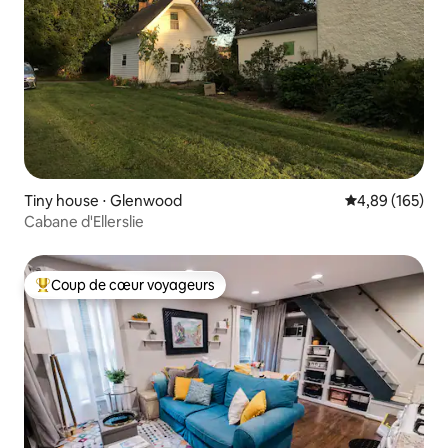
Tiny house ⋅ Glenwood
Évaluation moy
4,89 (165)
Cabane d'Ellerslie
Coup de cœur voyageurs
Coups de cœur voyageurs les plus appréciés