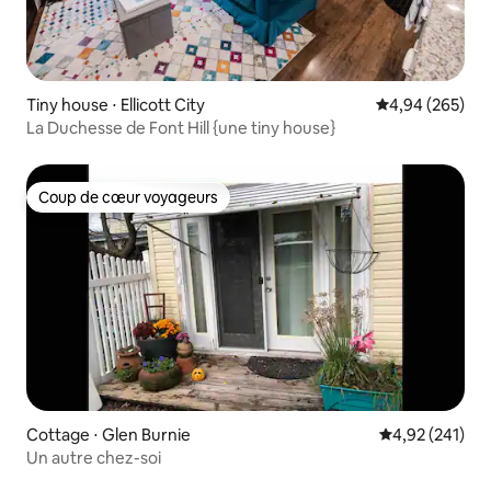
Tiny house ⋅ Ellicott City
Évaluation moy
4,94 (265)
La Duchesse de Font Hill {une tiny house}
Coup de cœur voyageurs
Coup de cœur voyageurs
Cottage ⋅ Glen Burnie
Évaluation moy
4,92 (241)
Un autre chez-soi