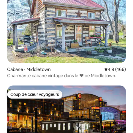
Cabane ⋅ Middletown
Évaluation mo
4,9 (466)
Charmante cabane vintage dans le ❤️ de Middletown.
Coup de cœur voyageurs
Coup de cœur voyageurs