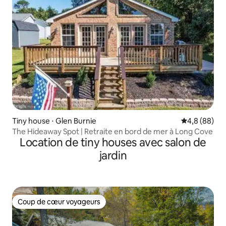
Tiny house ⋅ Glen Burnie
Évaluation m
4,8 (88)
The Hideaway Spot | Retraite en bord de mer à Long Cove
Location de tiny houses avec salon de
jardin
Coup de cœur voyageurs
Coup de cœur voyageurs