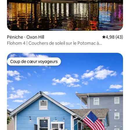
Péniche ⋅ Oxon Hill
Évaluation mo
4,98 (43)
Flohom 4 | Couchers de soleil sur le Potomac à
National Harbor
Coup de cœur voyageurs
Coup de cœur voyageurs