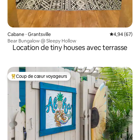
Cabane ⋅ Grantsville
Évaluation mo
4,94 (67)
Bear Bungalow @ Sleepy Hollow
Location de tiny houses avec terrasse
Coup de cœur voyageurs
Coups de cœur voyageurs les plus appréciés