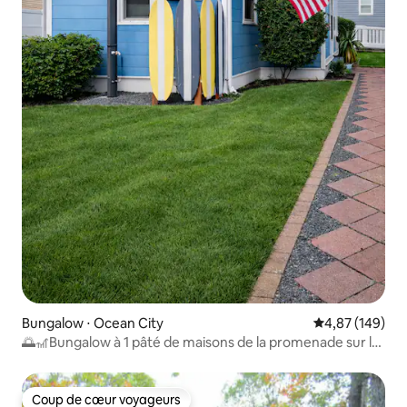
Bungalow ⋅ Ocean City
Évaluation moy
4,87 (149)
🌅🎢Bungalow à 1 pâté de maisons de la promenade sur la
4e rue !
Coup de cœur voyageurs