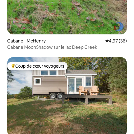
Cabane ⋅ McHenry
Évaluation mo
4,97 (36)
Cabane MoonShadow sur le lac Deep Creek
Coup de cœur voyageurs
Coups de cœur voyageurs les plus appréciés