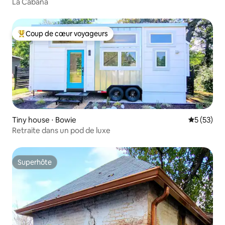
La Cabaña
Coup de cœur voyageurs
Coups de cœur voyageurs les plus appréciés
Tiny house ⋅ Bowie
Évaluation
5 (53)
Retraite dans un pod de luxe
Superhôte
Superhôte