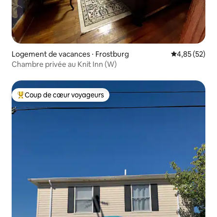
Logement de vacances ⋅ Frostburg
Évaluation mo
4,85 (52)
Chambre privée au Knit Inn (W)
Coup de cœur voyageurs
Coups de cœur voyageurs les plus appréciés