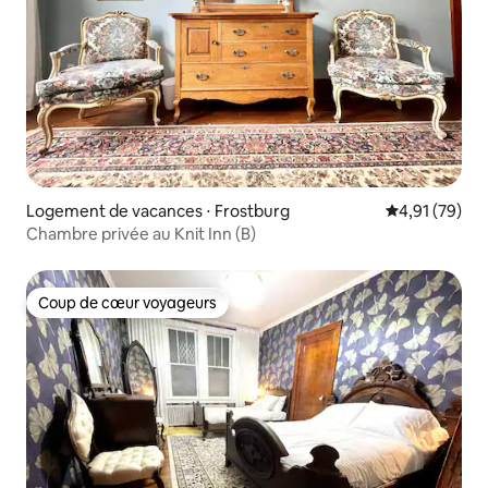
Logement de vacances ⋅ Frostburg
Évaluation mo
4,91 (79)
Chambre privée au Knit Inn (B)
Coup de cœur voyageurs
Coup de cœur voyageurs