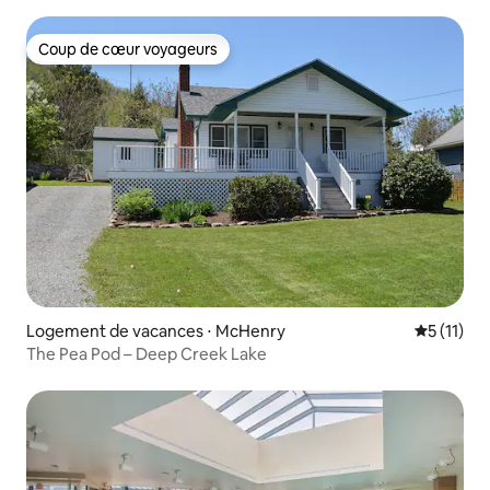
proximité de la capitale nationale !
Coup de cœur voyageurs
Coup de cœur voyageurs
Logement de vacances ⋅ McHenry
Évaluatio
5 (11)
The Pea Pod – Deep Creek Lake