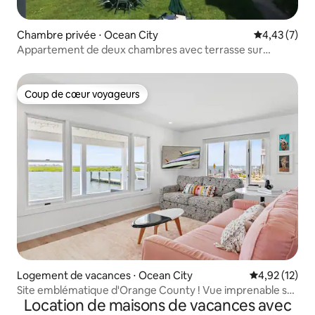
Chambre privée ⋅ Ocean City
Évaluation m
4,43 (7)
Appartement de deux chambres avec terrasse sur
l'océan
Coup de cœur voyageurs
Coup de cœur voyageurs
Logement de vacances ⋅ Ocean City
Évaluation mo
4,92 (12)
Site emblématique d'Orange County ! Vue imprenable sur
Location de maisons de vacances avec
l'eau et style inégalé