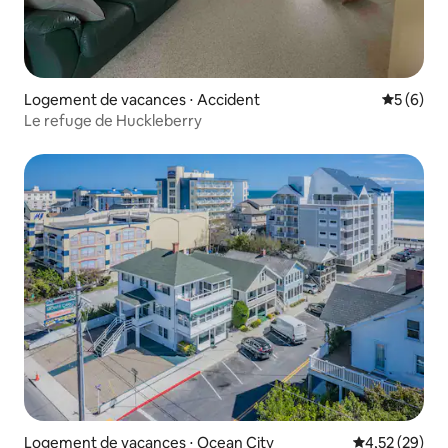
Logement de vacances ⋅ Accident
Évaluatio
5 (6)
Le refuge de Huckleberry
Logement de vacances ⋅ Ocean City
Évaluation mo
4,52 (29)