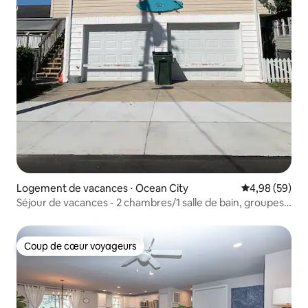
Logement de vacances ⋅ Ocean City
Évaluation mo
4,98 (59)
Séjour de vacances - 2 chambres/1 salle de bain, groupes
familiaux uniquement
Coup de cœur voyageurs
Coup de cœur voyageurs