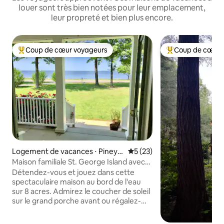
louer sont très bien notées pour leur emplacement,
leur propreté et bien plus encore.
Coup de cœur voyageurs
Coup de cœur 
Coups de cœur voyageurs les plus appréciés
Coups de cœur vo
Logement de vacances ⋅ Piney P
Évaluation moyenne sur la b
5 (23)
oint
Maison familiale St. George Island avec
piscine. 1,5 h/DC.
Détendez-vous et jouez dans cette
spectaculaire maison au bord de l'eau
sur 8 acres. Admirez le coucher de soleil
sur le grand porche avant ou régalez-
vous de crabes sur le porche grillagé.
Amenez les enfants pour une soirée