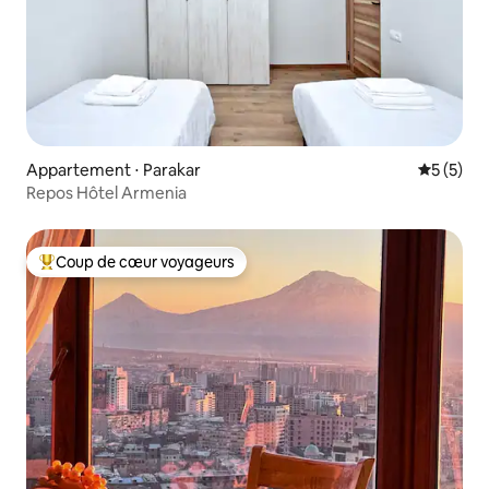
Appartement ⋅ Parakar
Évaluatio
5 (5)
Repos Hôtel Armenia
Coup de cœur voyageurs
Coups de cœur voyageurs les plus appréciés