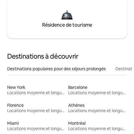
Résidence de tourisme
Destinations à découvrir
Destinations populaires pour des séjours prolongés
Destinati
New York
Barcelone
Locations moyenne et longue durée
Locations moyenne et longue durée
Florence
Athènes
Locations moyenne et longue durée
Locations moyenne et longue durée
Miami
Montréal
Locations moyenne et longue durée
Locations moyenne et longue durée