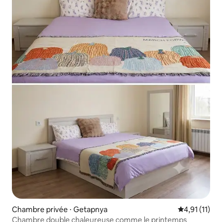
Chambre privée ⋅ Getapnya
Évaluation m
4,91 (11)
Chambre double chaleureuse comme le printemps