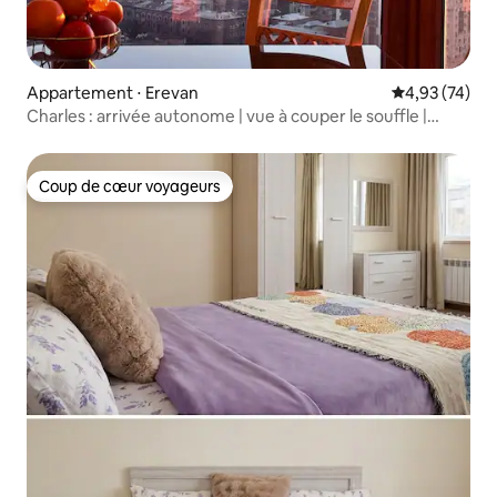
Appartement ⋅ Erevan
Évaluation mo
4,93 (74)
Charles : arrivée autonome | vue à couper le souffle |
nouvelle construction
Coup de cœur voyageurs
Coup de cœur voyageurs