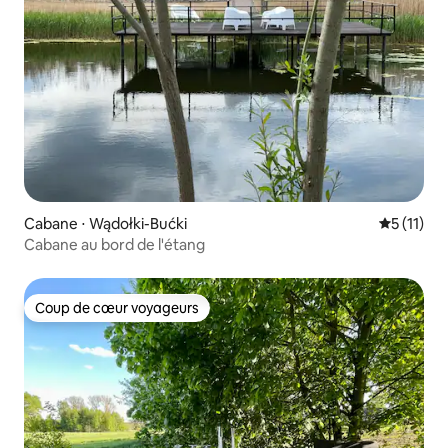
Cabane ⋅ Wądołki-Bućki
Évaluatio
5 (11)
Cabane au bord de l'étang
Coup de cœur voyageurs
Coup de cœur voyageurs