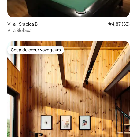
Villa ⋅ Słubica B
Évaluation mo
4,87 (53)
Villa Słubica
Coup de cœur voyageurs
Coup de cœur voyageurs