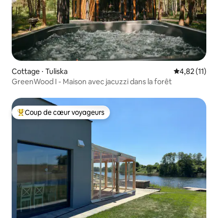
Cottage ⋅ Tuliska
Évaluation mo
4,82 (11)
GreenWood I - Maison avec jacuzzi dans la forêt
Coup de cœur voyageurs
Coups de cœur voyageurs les plus appréciés