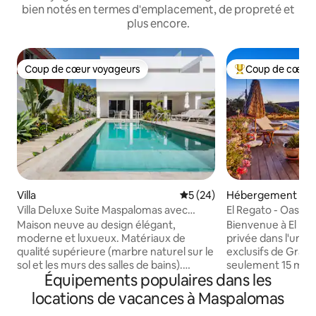
bien notés en termes d'emplacement, de propreté et
plus encore.
Coup de cœur voyageurs
Coup de cœur 
Coup de cœur voyageurs
Coups de cœur vo
Villa
Évaluation moyenne sur la b
5 (24)
Hébergement
Villa Deluxe Suite Maspalomas avec
El Regato - Oasis f
piscine privée
Maison neuve au design élégant,
Bienvenue à El Regato ! Vot
moderne et luxueux. Matériaux de
privée dans l'un de
qualité supérieure (marbre naturel sur le
exclusifs de Grand
sol et les murs des salles de bains).
seulement 15 minu
Équipements populaires dans les
Composée de 240 m2. Séjour/salle à
Maspalomas. Cette
manger spacieux, cuisine entièrement
comprend une mais
locations de vacances à Maspalomas
équipée, toilettes invités et 4 chambres
appartements sépa