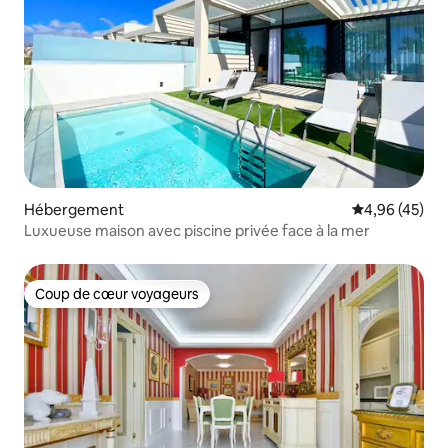
Hébergement
Évaluation mo
4,96 (45)
Luxueuse maison avec piscine privée face à la mer
Coup de cœur voyageurs
Coup de cœur voyageurs