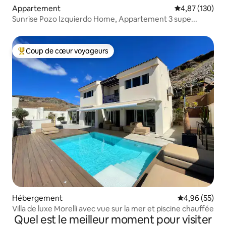
Appartement
Évaluation moy
4,87 (130)
Sunrise Pozo Izquierdo Home, Appartement 3 supe...
Coup de cœur voyageurs
Coups de cœur voyageurs les plus appréciés
Hébergement
Évaluation mo
4,96 (55)
Villa de luxe Morelli avec vue sur la mer et piscine chauffée
Quel est le meilleur moment pour visiter