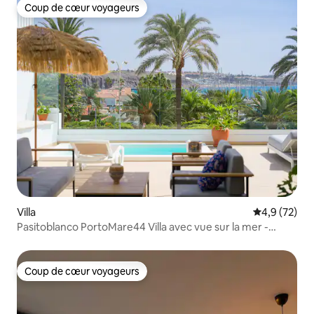
Coup de cœur voyageurs
Coup de cœur voyageurs
Villa
Évaluation m
4,9 (72)
Pasitoblanco PortoMare44 Villa avec vue sur la mer -
piscine chauffée
Coup de cœur voyageurs
Coup de cœur voyageurs