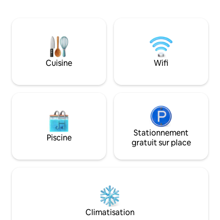
(avec salle de bains privative, coffre-fort
équipements excep
et télévision chacune). 2 lits superposés
grande piscine, de
dans une petite chambre séparée.
luxuriants, un terr
Jardin avec piscine d'eau salée chauffée,
golf et un sauna. 
terrasse, balcon et terrasse sur le toit.
idéal pour activité
Wifi gratuit, climatisation. Bien située
bien-être et, si né
dans un quartier résidentiel calme, à
travail. Parfait p
Cuisine
Wifi
proximité de la mer, des commerces et
inoubliables en fam
des zones de loisirs.
dans un cadre à co
Stationnement
Piscine
gratuit sur place
Climatisation