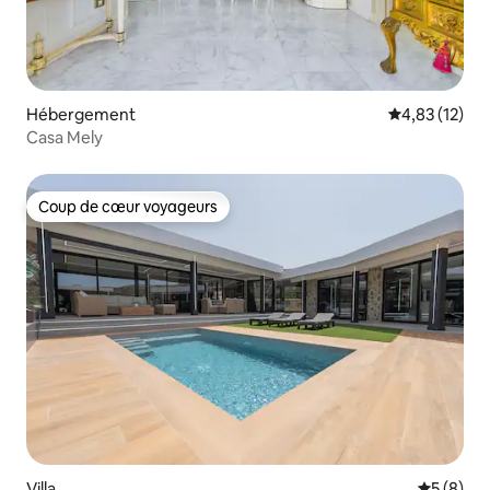
Hébergement
Évaluation mo
4,83 (12)
Casa Mely
Coup de cœur voyageurs
Coup de cœur voyageurs
Villa
Évaluatio
5 (8)