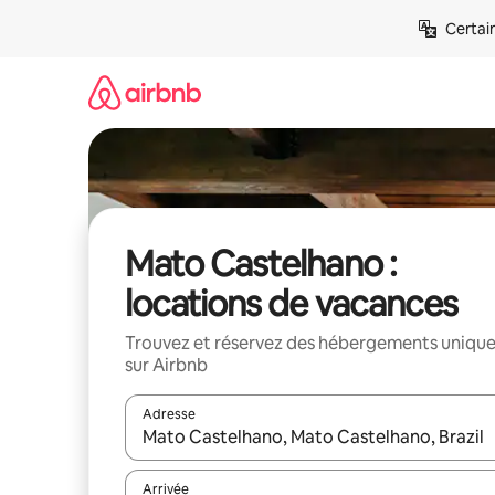
Aller
Certai
directement
au
contenu
Mato Castelhano :
locations de vacances
Trouvez et réservez des hébergements uniqu
sur Airbnb
Adresse
Lorsque les résultats s'affichent, utilisez les flèc
Arrivée