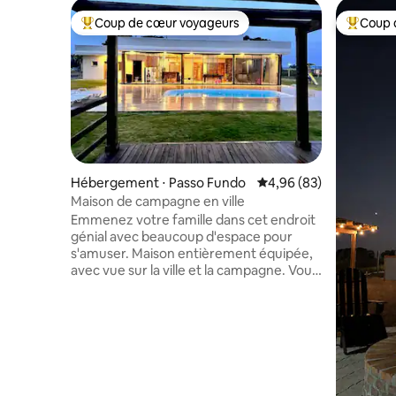
Coup de cœur voyageurs
Coup 
Coups de cœur voyageurs les plus appréciés
Coups de
Hébergement ⋅ Passo Fundo
Évaluation moyenne sur
4,96 (83)
Maison de campagne en ville
Emmenez votre famille dans cet endroit
génial avec beaucoup d'espace pour
s'amuser. Maison entièrement équipée,
avec vue sur la ville et la campagne. Vous
profiterez d'un barbecue dans notre
jardin par une nuit d'été étoilée et vous
vous rafraîchirez dans notre piscine
ensoleillée et éclairée par la lune. En
hiver, la cheminée vous attend pour
réchauffer les cœurs lors des nuits
froides. Il y a des lits pour 10 personnes,