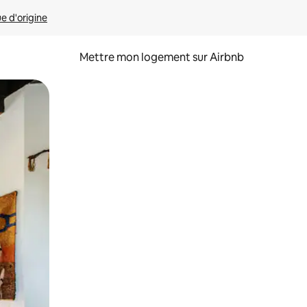
ue d'origine
Mettre mon logement sur Airbnb
sant glisser.